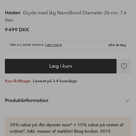
Hestan
Gryde med låg NanoBond Diameter 26 cm, 7,6
liter
9 499 DKK
Køb nu, betal senere.
Læs mere
Læg i kurv
Tilføj
til
Kun få tilbage:
Leveret på 3-4 hverdage
favoritte
Produktinformation
30% rabat på din dyreste vare* + 15% rabat på resten af
ordren*. Inkl. masser af møbler! Brug koden: 3015