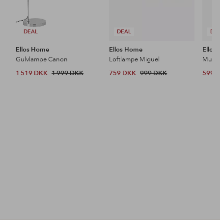
DEAL
DEAL
DE
Ellos Home
Ellos Home
Ellos
Gulvlampe Canon
Loftlampe Miguel
1 519 DKK
1 999 DKK
759 DKK
999 DKK
599 