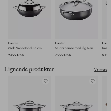
Hestan
Hestan
Hesta
Wok NanoBond 36 cm
Sautérpande med låg NanoBond 28 cm / 4,7 liter
9 499 DKK
7 999 DKK
5 19
Lignende produkter
Vis mere
Tilføj
Tilføj
til
til
favoritter
favoritter