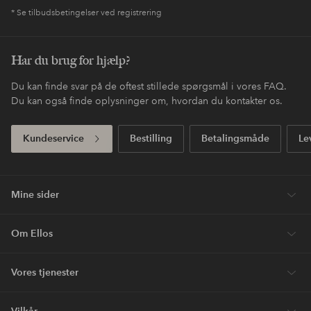
* Se tilbudsbetingelser ved registrering
Har du brug for hjælp?
Du kan finde svar på de oftest stillede spørgsmål i vores FAQ.
Du kan også finde oplysninger om, hvordan du kontakter os.
Kundeservice
Bestilling
Betalingsmåde
Le
Mine sider
Om Ellos
Vores tjenester
Vilkår