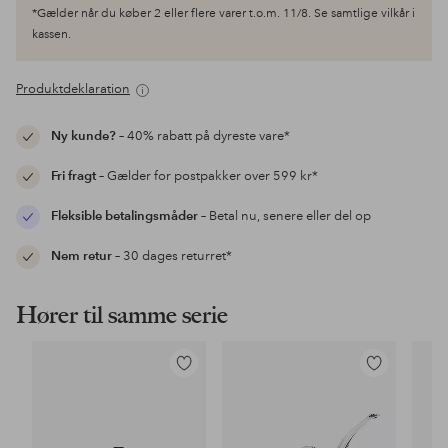
*Gælder når du køber 2 eller flere varer t.o.m. 11/8. Se samtlige vilkår i
kassen.
Produktdeklaration
Ny kunde?
– 40% rabatt på dyreste vare*
Fri fragt
– Gælder for postpakker over 599 kr*
Fleksible betalingsmåder
– Betal nu, senere eller del op
Nem retur
– 30 dages returret*
Hører til samme serie
Tilføj
Tilføj
til
til
favoritter
favoritter