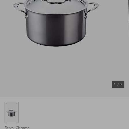
1
/
2
Farve: Chrome