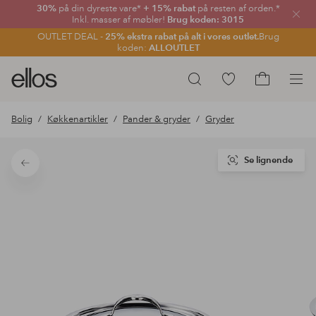
30%
på din dyreste vare*
+ 15% rabat
på resten af orden.*
Luk
Inkl. masser af møbler!
Brug koden: 3015
OUTLET DEAL -
25% ekstra rabat på alt i vores outlet.
Brug
koden:
ALLOUTLET
Ellos
Gå
Søg
logo
til
Gå
-
favoritmarkerede
til
Bolig
Køkkenartikler
Pander & gryder
Gryder
gå
produkter
indkøbskur
til
forsiden
Se lignende
Tilbage