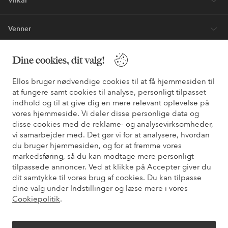
Venner
Dine cookies, dit valg!
Sikre betalinger - betal nu eller del op
Ellos bruger nødvendige cookies til at få hjemmesiden til
Vil du vide mere om
vores betalingsmuligheder
?
at fungere samt cookies til analyse, personligt tilpasset
indhold og til at give dig en mere relevant oplevelse på
elpy
elpy
vores hjemmeside. Vi deler disse personlige data og
disse cookies med de reklame- og analysevirksomheder,
vi samarbejder med. Det gør vi for at analysere, hvordan
du bruger hjemmesiden, og for at fremme vores
Danmark - Vælg land
markedsføring, så du kan modtage mere personligt
tilpassede annoncer. Ved at klikke på Accepter giver du
dit samtykke til vores brug af cookies. Du kan tilpasse
Facebook
Instagram
Pinterest
Youtube
dine valg under Indstillinger og læse mere i vores
Cookiepolitik
.