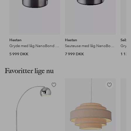
Hestan
Hestan
Sabor
Gryde med låg NanoBond Diameter 20 cm, 2,8 liter
Sauteuse med låg NanoBond diameter 26 cm, 3,3 liter
Gryde
5 999 DKK
7 999 DKK
1 13
Favoritter lige nu
Tilføj
Tilføj
til
til
favoritter
favoritter