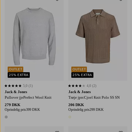
Tilføj til favoritter
Tilføj
S
M
L
XL
2XL
S
M
L
XL
2XL
OUTLET
OUTLET
25% EXTRA
25% EXTRA
5,0
(1)
4,0
(2)
5,0 baseret på 1 bedømmelser
4,0 baseret på 2 bedømmelser
Jack & Jones
Jack & Jones
Pullover jjePerfect Wool Knit
Trøje jprcCjoel Knit Polo SS SN
279 DKK
206 DKK
Oprindelig pris
399 DKK
Oprindelig pris
299 DKK
1 farve
1 farve