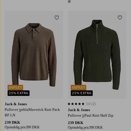
1 farve
Tilføj til favoritter
Tilføj
S
M
L
XL
2XL
S
M
L
XL
2XL
OUTLET
OUTLET
25% EXTRA
25% EXTRA
Jack & Jones
5,0
(2)
5,0 baseret på 2 bedømmelser
Pullover jprblaMaverick Knit Pack
Jack & Jones
BF LN
Pullover jjPaul Knit Half Zip
239 DKK
239 DKK
Oprindelig pris
399 DKK
Oprindelig pris
399 DKK