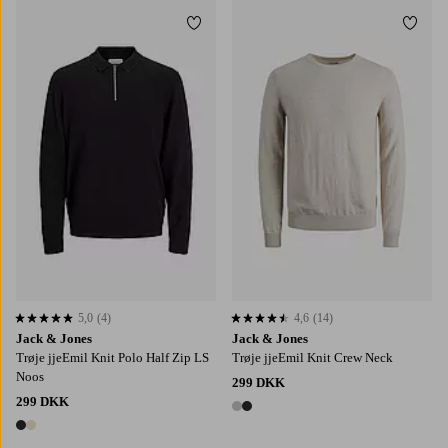
Tilføj til favoritter
Tilføj
S
M
L
XL
2XL
S
M
L
XL
2XL
5,0
(4)
4,6
(14)
5,0 baseret på 4 bedømmelser
4,6 baseret på 14 bedømmelser
Jack & Jones
Jack & Jones
Trøje jjeEmil Knit Polo Half Zip LS
Trøje jjeEmil Knit Crew Neck
Noos
299 DKK
299 DKK
2 farver
2 farver