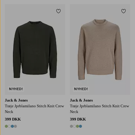
Tilføj til favoritter
Tilføj
S
M
L
XL
2XL
S
M
L
XL
2XL
NYHED!
NYHED!
Jack & Jones
Jack & Jones
Trøje Jprblamilano Stitch Knit Crew
Trøje Jprblamilano Stitch Knit Crew
Neck
Neck
399 DKK
399 DKK
4 farver
4 farver