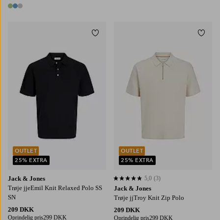
2 farver
3 farver
Tilføj til favoritter
Tilføj
S
M
L
XL
2XL
S
M
L
XL
2XL
OUTLET
OUTLET
25% EXTRA
25% EXTRA
Jack & Jones
5,0
(3)
5,0 baseret på 3 bedømmelser
Trøje jjeEmil Knit Relaxed Polo SS
Jack & Jones
SN
Trøje jjTroy Knit Zip Polo
209 DKK
209 DKK
Oprindelig pris
299 DKK
Oprindelig pris
299 DKK