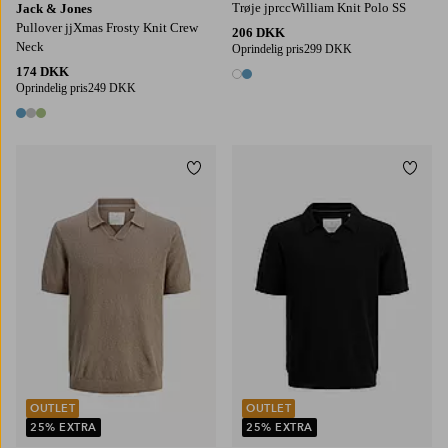
Trøje jprccWilliam Knit Polo SS
Jack & Jones
Pullover jjXmas Frosty Knit Crew
206 DKK
Neck
Oprindelig pris
299 DKK
174 DKK
2 farver
Oprindelig pris
249 DKK
3 farver
Tilføj til favoritter
Tilføj
S
M
L
XL
2XL
S
M
L
XL
2XL
OUTLET
OUTLET
25% EXTRA
25% EXTRA