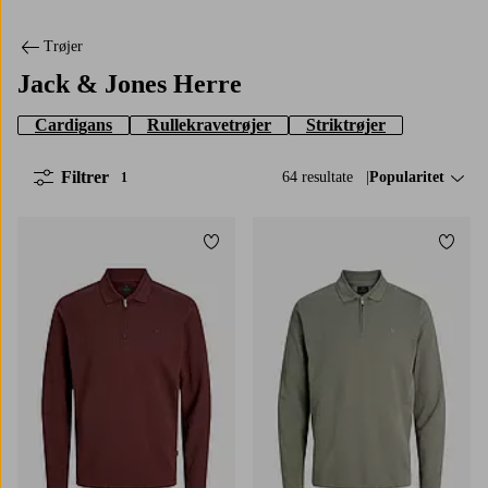
Trøjer
Jack & Jones Herre
Cardigans
Rullekravetrøjer
Striktrøjer
Filtrer
64 resultate
Sorter efter:
Popularitet
1
Tilføj til favoritter
Tilføj
S
M
L
XL
2XL
S
M
L
XL
2XL