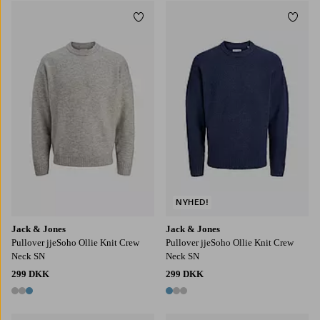
Tilføj til favoritter
Tilføj
S
M
L
XL
2XL
S
M
L
XL
2XL
NYHED!
Jack & Jones
Jack & Jones
Pullover jjeSoho Ollie Knit Crew
Pullover jjeSoho Ollie Knit Crew
Neck SN
Neck SN
299 DKK
299 DKK
3 farver
3 farver