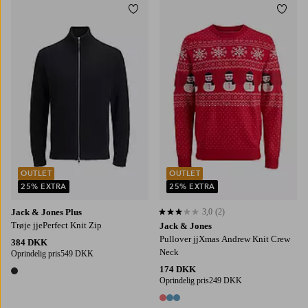
Tilføj til favoritter
Tilføj
3XL
4XL
5XL
6XL
S
M
L
XL
2XL
OUTLET
OUTLET
25% EXTRA
25% EXTRA
Jack & Jones Plus
3,0
(2)
3,0 baseret på 2 bedømmelser
Trøje jjePerfect Knit Zip
Jack & Jones
Pullover jjXmas Andrew Knit Crew
384 DKK
Neck
Oprindelig pris
549 DKK
174 DKK
1 farve
Oprindelig pris
249 DKK
3 farver