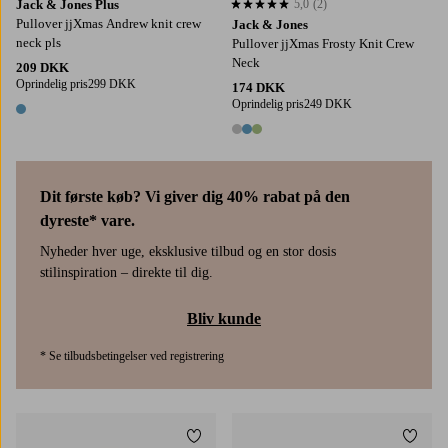
Jack & Jones Plus
5,0
(2)
5,0 baseret på 2 bedømmelser
Pullover jjXmas Andrew knit crew
Jack & Jones
neck pls
Pullover jjXmas Frosty Knit Crew
Neck
209 DKK
Oprindelig pris
299 DKK
174 DKK
Oprindelig pris
249 DKK
1 farve
3 farver
Dit første køb? Vi giver dig 40% rabat på den
dyreste* vare.
Nyheder hver uge, eksklusive tilbud og en stor dosis
stilinspiration – direkte til dig.
Bliv kunde
* Se tilbudsbetingelser ved registrering
Tilføj til favoritter
Tilføj