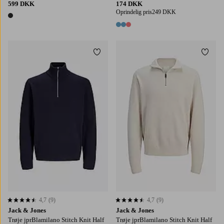
599 DKK
174 DKK
Oprindelig pris
249 DKK
1 farve
3 farver
Tilføj til favoritter
Tilføj
S
M
L
XL
2XL
S
M
L
XL
2XL
4,7
(9)
4,7
(9)
4,7 baseret på 9 bedømmelser
4,7 baseret på 9 bedømmelser
Jack & Jones
Jack & Jones
Trøje jprBlamilano Stitch Knit Half
Trøje jprBlamilano Stitch Knit Half