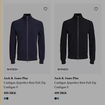
Tilføj til favoritter
Tilføj
3XL
4XL
5XL
6XL
3XL
4XL
5XL
6XL
NYHED!
NYHED!
Jack & Jones Plus
Jack & Jones Plus
Cardigan Jjeperfect Knit Full Zip
Cardigan Jjeperfect Knit Full Zip
Cardigan S
Cardigan S
499 DKK
499 DKK
2 farver
2 farver