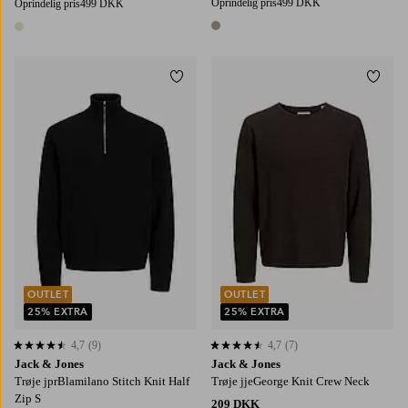
Oprindelig pris
499 DKK
Oprindelig pris
499 DKK
1 farve
1 farve
Tilføj til favoritter
Tilføj
S
M
L
XL
2XL
S
M
L
XL
2XL
OUTLET
OUTLET
25% EXTRA
25% EXTRA
4,7
(9)
4,7
(7)
4,7 baseret på 9 bedømmelser
4,7 baseret på 7 bedømmelser
Jack & Jones
Jack & Jones
Trøje jprBlamilano Stitch Knit Half
Trøje jjeGeorge Knit Crew Neck
Zip S
209 DKK