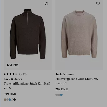
Tilføj til favoritter
Tilføj
S
M
L
XL
2XL
S
M
L
XL
2XL
NYHED!
4,7
(9)
Jack & Jones
4,7 baseret på 9 bedømmelser
Pullover jjeSoho Ollie Knit Crew
Jack & Jones
Neck SN
Trøje jprBlamilano Stitch Knit Half
Zip S
299 DKK
399 DKK
3 farver
5 farver