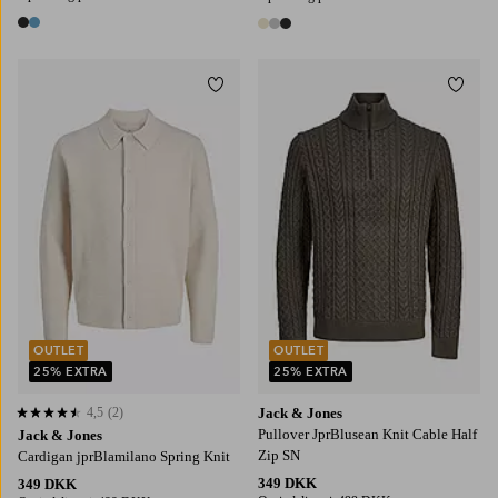
2 farver
3 farver
Tilføj til favoritter
Tilføj
S
M
L
XL
2XL
S
M
L
XL
2XL
OUTLET
OUTLET
25% EXTRA
25% EXTRA
4,5
(2)
Jack & Jones
4,5 baseret på 2 bedømmelser
Pullover JprBlusean Knit Cable Half
Jack & Jones
Zip SN
Cardigan jprBlamilano Spring Knit
349 DKK
349 DKK