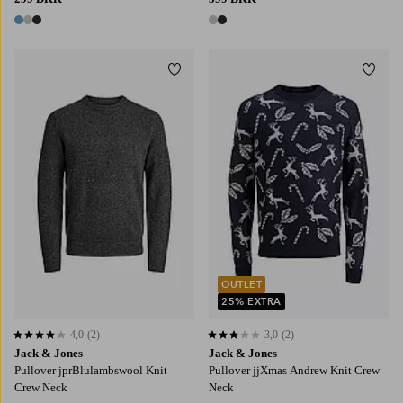
3 farver
2 farver
Tilføj til favoritter
Tilføj
S
M
L
XL
2XL
S
M
L
XL
2XL
OUTLET
25% EXTRA
4,0
(2)
3,0
(2)
4,0 baseret på 2 bedømmelser
3,0 baseret på 2 bedømmelser
Jack & Jones
Jack & Jones
Pullover jprBlulambswool Knit
Pullover jjXmas Andrew Knit Crew
Crew Neck
Neck