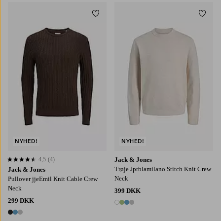
Tilføj til favoritter
Tilføj
S
M
L
XL
2XL
S
M
L
XL
2XL
NYHED!
NYHED!
4,5
(4)
Jack & Jones
4,5 baseret på 4 bedømmelser
Trøje Jprblamilano Stitch Knit Crew
Jack & Jones
Neck
Pullover jjeEmil Knit Cable Crew
Neck
399 DKK
299 DKK
4 farver
3 farver