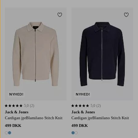
2 farver
2 farver
Tilføj til favoritter
Tilføj
S
M
L
XL
2XL
S
M
L
XL
2XL
NYHED!
NYHED!
5,0
(2)
5,0
(2)
5,0 baseret på 2 bedømmelser
5,0 baseret på 2 bedømmelser
Jack & Jones
Jack & Jones
Cardigan jprBlamilano Stitch Knit
Cardigan jprBlamilano Stitch Knit
499 DKK
499 DKK
2 farver
2 farver