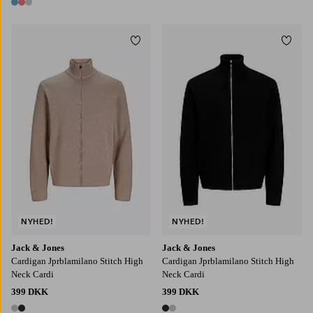
3 farver
Tilføj til favoritter
Tilføj
S
M
L
XL
2XL
S
M
L
XL
2XL
NYHED!
NYHED!
Jack & Jones
Jack & Jones
Cardigan Jprblamilano Stitch High
Cardigan Jprblamilano Stitch High
Neck Cardi
Neck Cardi
399 DKK
399 DKK