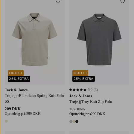
Tilføj til favoritter
Tilføj
S
M
L
XL
2XL
S
M
L
XL
2XL
OUTLET
OUTLET
25% EXTRA
25% EXTRA
Jack & Jones
5,0
(3)
5,0 baseret på 3 bedømmelser
Trøje jprBlamilano Spring Knit Polo
Jack & Jones
SS
Trøje jjTroy Knit Zip Polo
209 DKK
209 DKK
Oprindelig pris
299 DKK
Oprindelig pris
299 DKK
1 farve
3 farver