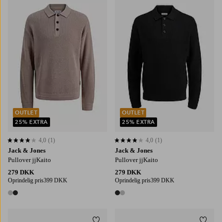
S
M
L
XL
2XL
S
M
L
XL
2XL
OUTLET
OUTLET
25% EXTRA
25% EXTRA
4,0
(1)
4,0
(1)
4,0 baseret på 1 bedømmelser
4,0 baseret på 1 bedømmelser
Jack & Jones
Jack & Jones
Pullover jjKaito
Pullover jjKaito
279 DKK
279 DKK
Oprindelig pris
399 DKK
Oprindelig pris
399 DKK
2 farver
2 farver