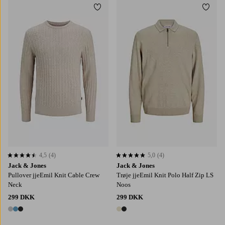
Tilføj til favoritter
Tilføj
S
M
L
XL
2XL
S
M
L
XL
2XL
4,5
(4)
5,0
(4)
4,5 baseret på 4 bedømmelser
5,0 baseret på 4 bedømmelser
Jack & Jones
Jack & Jones
Pullover jjeEmil Knit Cable Crew
Trøje jjeEmil Knit Polo Half Zip LS
Neck
Noos
299 DKK
299 DKK
3 farver
2 farver