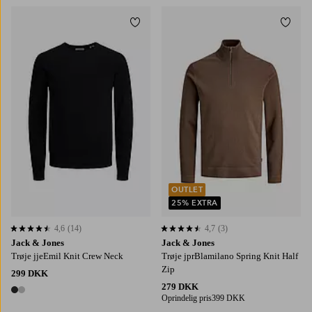
Tilføj til favoritter
Tilføj
S
M
L
XL
2XL
S
M
L
XL
2XL
OUTLET
25% EXTRA
4,6
(14)
4,7
(3)
4,6 baseret på 14 bedømmelser
4,7 baseret på 3 bedømmelser
Jack & Jones
Jack & Jones
Trøje jjeEmil Knit Crew Neck
Trøje jprBlamilano Spring Knit Half
Zip
299 DKK
279 DKK
2 farver
Oprindelig pris
399 DKK