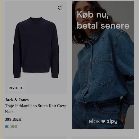
Tilføj til favoritter
S
M
L
XL
2XL
Læs mere
NYHED!
Jack & Jones
Trøje Jprblamilano Stitch Knit Crew
Neck
399 DKK
4 farver