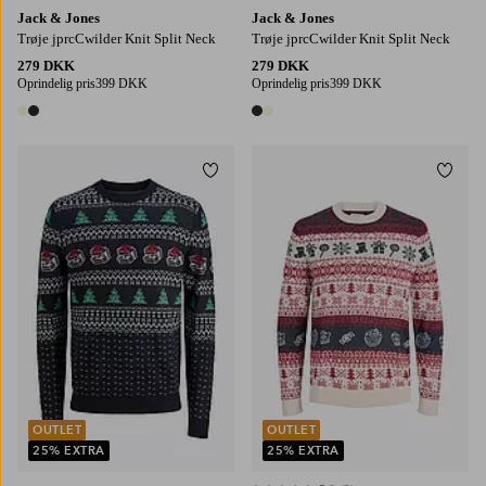
Jack & Jones
Jack & Jones
Trøje jprcCwilder Knit Split Neck
Trøje jprcCwilder Knit Split Neck
279 DKK
279 DKK
Oprindelig pris
399 DKK
Oprindelig pris
399 DKK
2 farver
2 farver
Tilføj til favoritter
Tilføj
3XL
4XL
5XL
6XL
S
M
L
XL
2XL
OUTLET
OUTLET
25% EXTRA
25% EXTRA