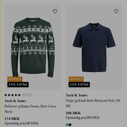
Tilføj til favoritter
Tilføj
S
M
L
XL
2XL
S
M
L
XL
2XL
OUTLET
OUTLET
25% EXTRA
25% EXTRA
5,0
(2)
Jack & Jones
5,0 baseret på 2 bedømmelser
Trøje jjeEmil Knit Relaxed Polo SS
Jack & Jones
SN
Pullover jjXmas Frosty Knit Crew
Neck
206 DKK
Oprindelig pris
299 DKK
174 DKK
Oprindelig pris
249 DKK