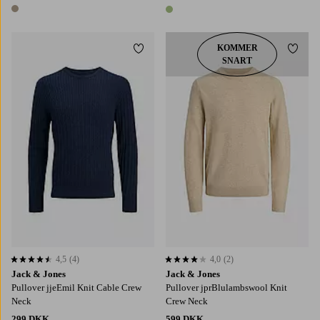
1 farve
1 farve
KOMMER
Tilføj til favoritter
Tilføj
SNART
S
M
L
XL
2XL
S
M
L
XL
2XL
4,5
(4)
4,0
(2)
4,5 baseret på 4 bedømmelser
4,0 baseret på 2 bedømmelser
Jack & Jones
Jack & Jones
Pullover jjeEmil Knit Cable Crew
Pullover jprBlulambswool Knit
Neck
Crew Neck
299 DKK
599 DKK