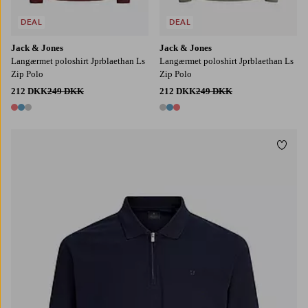
DEAL
DEAL
Jack & Jones
Jack & Jones
Langærmet poloshirt Jprblaethan Ls
Langærmet poloshirt Jprblaethan Ls
Zip Polo
Zip Polo
212 DKK
249 DKK
212 DKK
249 DKK
3 farver
3 farver
Tilføj
S
M
L
XL
2XL