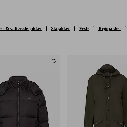
r & vatterede jakker
Skijakker
Veste
Regnjakker
Tilføj til favoritter
XS
S
M
L
XL