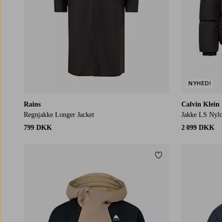
NYHED!
Rains
Calvin Klein
Regnjakke Longer Jacket
Jakke LS Nyl
799 DKK
2 099 DKK
Tilføj til favoritter
S
M
L
XL
2XL