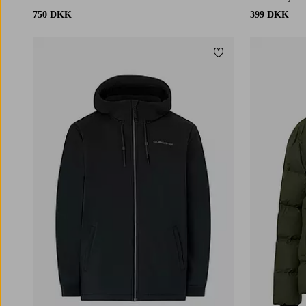
750 DKK
399 DKK
Tilføj til favoritter
S
M
L
XL
2XL