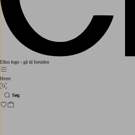
Ellos logo - gå til forsiden
Menu
Herre
Billedsøgning
Søg
Gå til favoritmarkerede produkter
Gå til indkøbskurven