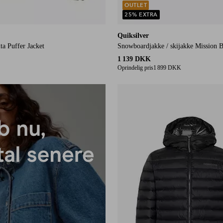
OUTLET
25% EXTRA
Quiksilver
ta Puffer Jacket
Snowboardjakke / skijakke Mission 
1 139 DKK
Oprindelig pris
1 899 DKK
re