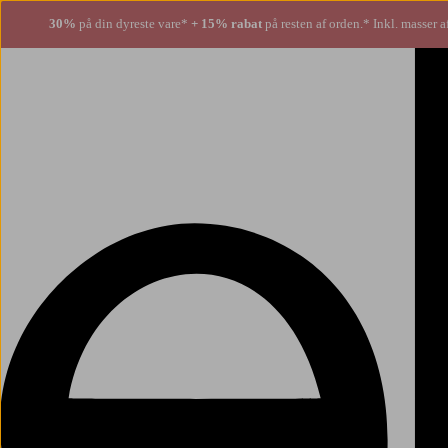
30%
på din dyreste vare*
+ 15% rabat
på resten af orden.* Inkl. masser a