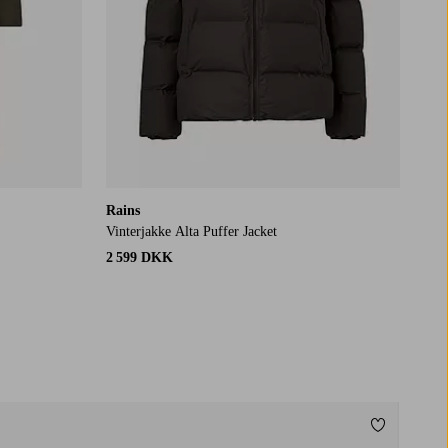
Rains
Vinterjakke Alta Puffer Jacket
2 599 DKK
Tilføj til f