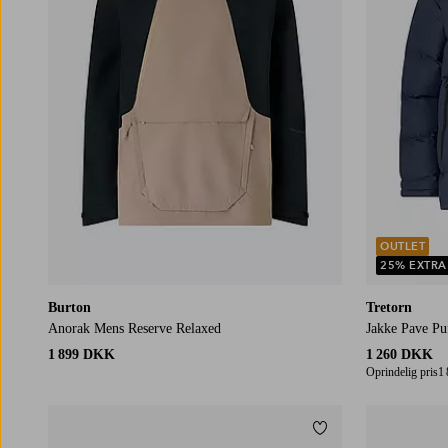
OUTLET
25% EXTRA
Burton
Tretorn
Anorak Mens Reserve Relaxed
Jakke Pave Puf
1 899 DKK
1 260 DKK
Oprindelig pris
1
Tilføj til favoritter