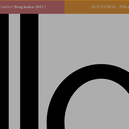
f møbler!
Brug koden: 3015
OUTLET DEAL -
25% ek