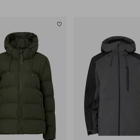
Tilføj til favoritter
S
M
L
XL
2XL