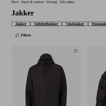
Herre
Sport & outdoor
Overtøj
Alle jakker
Jakker
Jakker
Softshelljakker
Vindjakker
Dunjakke
Filtrer
Tilføj til favoritter
XS
S
M
L
XL
S
M
L
XL
2XL