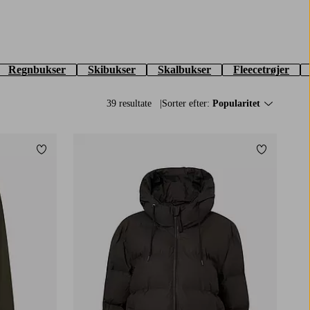
Regnbukser
Skibukser
Skalbukser
Fleecetrøjer
39 resultate
Sorter efter:
Popularitet
Tilføj til favoritter
Tilføj til f