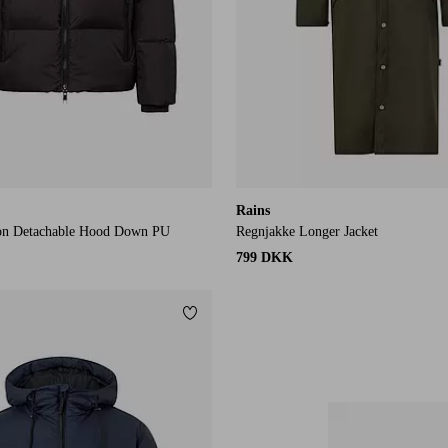
Rains
on Detachable Hood Down PU
Regnjakke Longer Jacket
799 DKK
Tilføj til favoritter