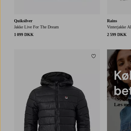
Quiksilver
Rains
Jakke Live For The Dream
Vinterjakke Al
1 099 DKK
2 599 DKK
Tilføj til favoritter
S
M
L
XL
2XL
Læs me