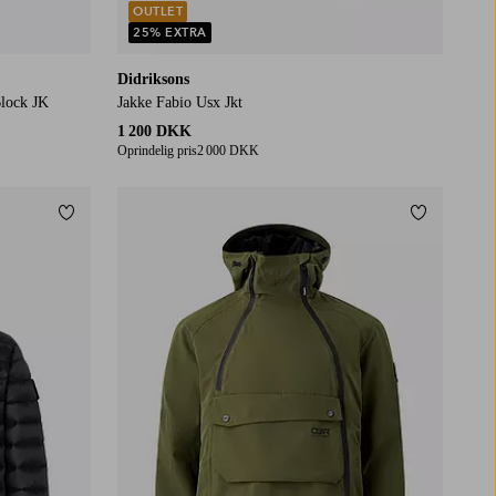
OUTLET
25% EXTRA
Didriksons
Block JK
Jakke Fabio Usx Jkt
1 200 DKK
Oprindelig pris
2 000 DKK
Tilføj til favoritter
Tilføj til f
S
M
L
XL