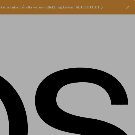
stra rabat på alt i vores outlet.
Brug koden:
ALLOUTLET
Lu