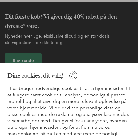
Dit første køb? Vi giver dig 40% rabat på den
dyreste* vare.
Nyheder hver uge, eksklusive tilbud og en stor dosis
stilinspiration – direkte til dig.
Bliv kunde
Dine cookies, dit valg!
* Se tilbudsbetingelser ved registrering
Ellos bruger nødvendige cookies til at få hjemmesiden til
at fungere samt cookies til analyse, personligt tilpasset
Har du brug for hjælp?
indhold og til at give dig en mere relevant oplevelse på
vores hjemmeside. Vi deler disse personlige data og
Du kan finde svar på de oftest stillede spørgsmål i vores FAQ.
disse cookies med de reklame- og analysevirksomheder,
Du kan også finde oplysninger om, hvordan du kontakter os.
vi samarbejder med. Det gør vi for at analysere, hvordan
du bruger hjemmesiden, og for at fremme vores
Kundeservice
Bestilling
Betalingsmåde
Le
markedsføring, så du kan modtage mere personligt