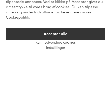
tilpassede annoncer. Ved at klikke på Accepter giver du
dit samtykke til vores brug af cookies. Du kan tilpasse
dine valg under Indstillinger og læse mere i vores
Mine sider
Cookiepolitik
.
Om Ellos
Accepter alle
Vores tjenester
Kun nødvendige cookies
Åbn
Indstillinger
chat
Vilkår
Venner
Sikre betalinger - betal nu eller del op
Vil du vide mere om
vores betalingsmuligheder
?
elpy
elpy