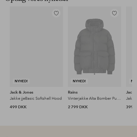
Tilføj
Tilføj
til
til
favoritter
favoritter
NYHED!
NYHED!
NY
Jack & Jones
Rains
Jack 
Jakke jjeBasic Softshell Hood
Vinterjakke Alta Bomber Puffer Jacket W3t3
499 DKK
2 799 DKK
399 