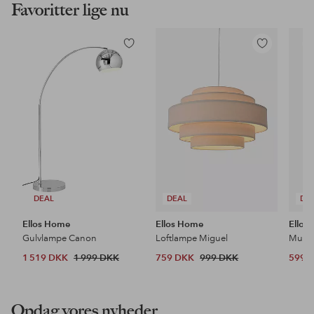
Favoritter lige nu
Tilføj
Tilføj
til
til
favoritter
favoritter
DEAL
DEAL
DE
Ellos Home
Ellos Home
Ellos
Gulvlampe Canon
Loftlampe Miguel
1 519 DKK
1 999 DKK
759 DKK
999 DKK
599 
Opdag vores nyheder