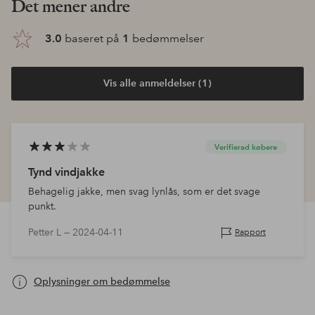
Det mener andre
3.0
baseret på
1
bedømmelser
Vis alle anmeldelser (1)
Verifierad købere
Tynd vindjakke
Behagelig jakke, men svag lynlås, som er det svage
punkt.
Petter L —
2024-04-11
Rapport
Oplysninger om bedømmelse