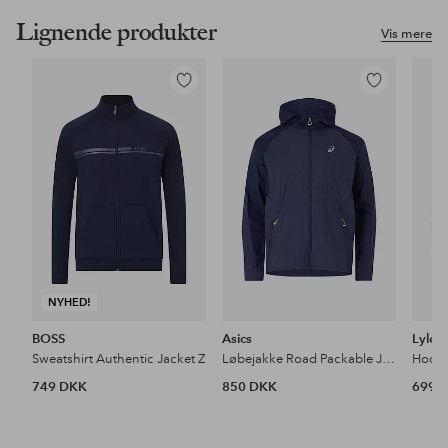
Lignende produkter
Vis mere
Tilføj
Tilføj
til
til
favoritter
favoritter
NYHED!
BOSS
Asics
Lyle &
Sweatshirt Authentic Jacket Z
Løbejakke Road Packable Jacket
Hoodi
749 DKK
850 DKK
699 