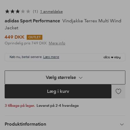
1
1 anmeldelse
adidas Sport Performance
Vindjakke Terrex Multi Wind
Jacket
449 DKK
OUTLET
Oprindelig pris
749 DKK
Mere info
Køb nu, betal senere.
Læs mere
Vælg størrelse
Læg i kurv
Tilføj
til
3 tilbage på lager.
Leveret på 2-4 hverdage
favoritte
Produktinformation