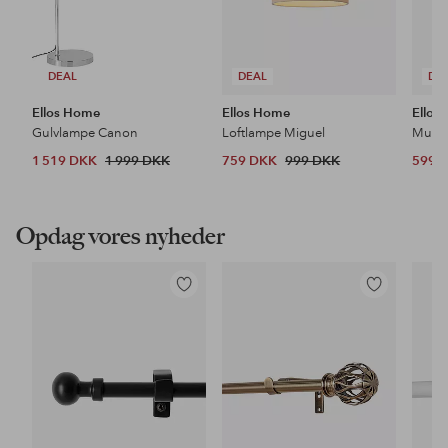
DEAL
DEAL
DE
Ellos Home
Ellos Home
Ellos
Gulvlampe Canon
Loftlampe Miguel
1 519 DKK
1 999 DKK
759 DKK
999 DKK
599 
Opdag vores nyheder
Tilføj
Tilføj
til
til
favoritter
favoritter