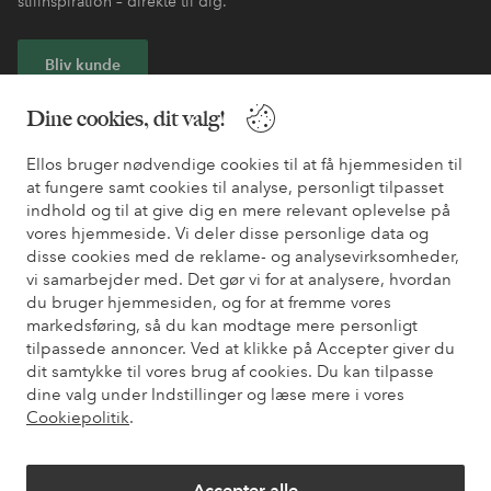
stilinspiration – direkte til dig.
Bliv kunde
Dine cookies, dit valg!
* Se tilbudsbetingelser ved registrering
Ellos bruger nødvendige cookies til at få hjemmesiden til
at fungere samt cookies til analyse, personligt tilpasset
Har du brug for hjælp?
indhold og til at give dig en mere relevant oplevelse på
vores hjemmeside. Vi deler disse personlige data og
Du kan finde svar på de oftest stillede spørgsmål i vores FAQ.
disse cookies med de reklame- og analysevirksomheder,
Du kan også finde oplysninger om, hvordan du kontakter os.
vi samarbejder med. Det gør vi for at analysere, hvordan
du bruger hjemmesiden, og for at fremme vores
Kundeservice
Bestilling
Betalingsmåde
Le
markedsføring, så du kan modtage mere personligt
tilpassede annoncer. Ved at klikke på Accepter giver du
dit samtykke til vores brug af cookies. Du kan tilpasse
dine valg under Indstillinger og læse mere i vores
Mine sider
Cookiepolitik
.
Om Ellos
Accepter alle