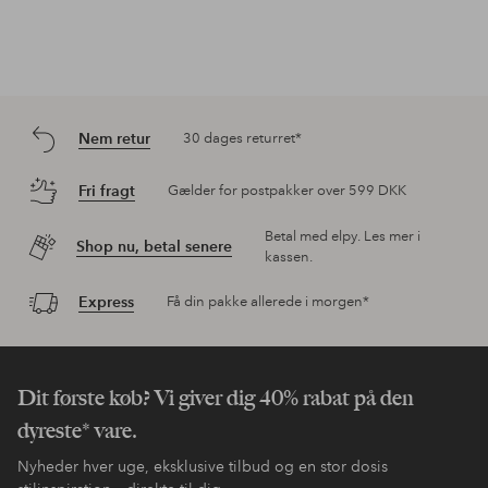
Nem retur
30 dages returret*
Fri fragt
Gælder for postpakker over 599 DKK
Betal med elpy. Les mer i
Shop nu, betal senere
kassen.
Express
Få din pakke allerede i morgen*
Dit første køb? Vi giver dig 40% rabat på den
dyreste* vare.
Nyheder hver uge, eksklusive tilbud og en stor dosis