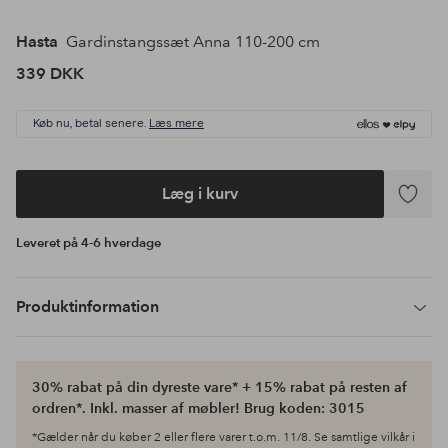
Hasta
Gardinstangssæt Anna 110-200 cm
339 DKK
Køb nu, betal senere.
Læs mere
Læg i kurv
Tilføj
til
Leveret på 4-6 hverdage
favoritte
Produktinformation
30% rabat på din dyreste vare* + 15% rabat på resten af
ordren*. Inkl. masser af møbler! Brug koden: 3015
*Gælder når du køber 2 eller flere varer t.o.m. 11/8. Se samtlige vilkår i