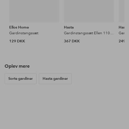
Ellos Home
Hasta
Hasta
Gardinstangssæt
Gardinstangssæt Ellen 110-200 cm
129 DKK
367 DKK
249 
Oplev mere
Sorte gardiner
Hasta gardiner