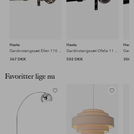
Hasta
Hasta
Hasta
Gardinstangssæt Ellen 110-200 cm
Gardinstangssæt Ofelia 110-200 cm
367 DKK
502 DKK
306 
Favoritter lige nu
Tilføj
Tilføj
til
til
favoritter
favoritter