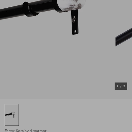
1
/
3
Farve: Sort/hvid marmor