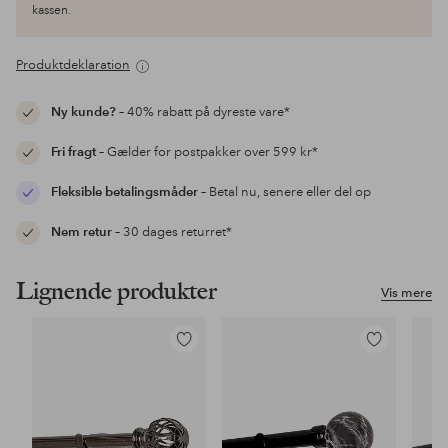
kassen.
Produktdeklaration
Ny kunde?
– 40% rabatt på dyreste vare*
Fri fragt
– Gælder for postpakker over 599 kr*
Fleksible betalingsmåder
– Betal nu, senere eller del op
Nem retur
– 30 dages returret*
Lignende produkter
Vis mere
Tilføj
Tilføj
til
til
favoritter
favoritter