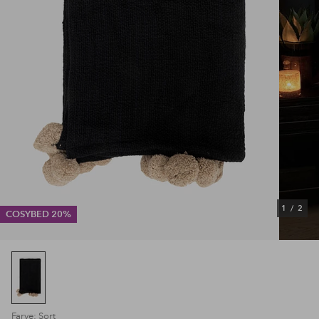
1
/
2
COSYBED 20%
Farve: Sort