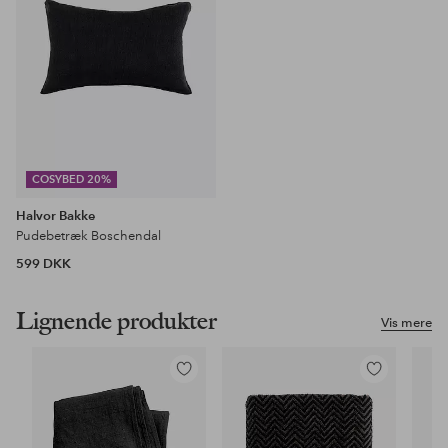
COSYBED 20%
Halvor Bakke
Pudebetræk Boschendal
599 DKK
Lignende produkter
Vis mere
Tilføj
Tilføj
til
til
favoritter
favoritter