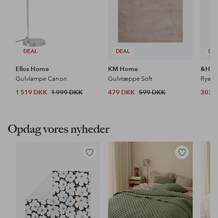
DEAL
DEAL
DE
Ellos Home
KM Home
&Ho
Gulvlampe Canon
Gulvtæppe Soft
Ryat
1 519 DKK
1 999 DKK
479 DKK
599 DKK
303 
Opdag vores nyheder
Tilføj
Tilføj
til
til
favoritter
favoritter