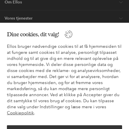
Om Ellos
Vores tjenester
Dine cookies, dit valg!
Vilkår
Ellos bruger nødvendige cookies til at få hjemmesiden til
Venner
at fungere samt cookies til analyse, personligt tilpasset
indhold og til at give dig en mere relevant oplevelse på
vores hjemmeside. Vi deler disse personlige data og
disse cookies med de reklame- og analysevirksomheder,
Sikre betalinger - betal nu eller del op
vi samarbejder med. Det gør vi for at analysere, hvordan
du bruger hjemmesiden, og for at fremme vores
Vil du vide mere om
vores betalingsmuligheder
?
markedsføring, så du kan modtage mere personligt
elpy
elpy
tilpassede annoncer. Ved at klikke på Accepter giver du
dit samtykke til vores brug af cookies. Du kan tilpasse
dine valg under Indstillinger og læse mere i vores
Cookiepolitik
.
Danmark - Vælg land