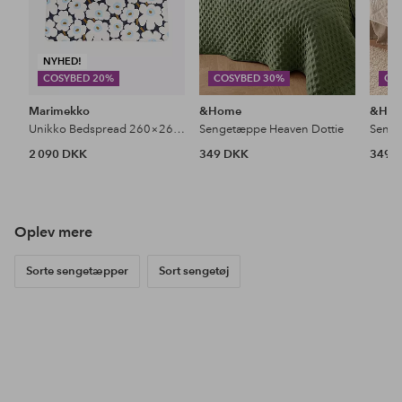
NYHED!
COSYBED 20%
COSYBED 30%
CO
Marimekko
&Home
&Ho
Unikko Bedspread 260×260 Cm
Sengetæppe Heaven Dottie
Senge
2 090 DKK
349 DKK
349 
Oplev mere
Sorte sengetæpper
Sort sengetøj