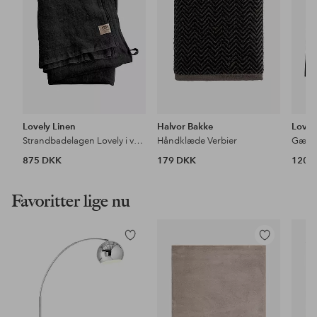
Lovely Linen
Halvor Bakke
Lovel
Strandbadelagen Lovely i vasket hør
Håndklæde Verbier
875 DKK
179 DKK
120 
Favoritter lige nu
Tilføj
Tilføj
til
til
favoritter
favoritter