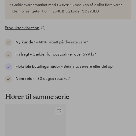
* Gælder varer mærket med COSYBED ved køb af 2 eller flere varer
inden for sengetøj. t.o.m. 25/8. Brug kode: COSYBED
Produktdeklaration
Ny kunde?
– 40% rabatt på dyreste vare*
Fri fragt
– Gælder for postpakker over 599 kr*
Fleksible betalingsmåder
– Betal nu, senere eller del op
Nem retur
– 30 dages returret*
Hører til samme serie
Tilføj
til
favoritter