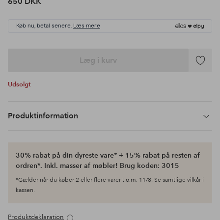
650 DKK
Køb nu, betal senere.
Læs mere
Læg i kurv
Tilføj
til
Udsolgt
favoritte
Produktinformation
30% rabat på din dyreste vare* + 15% rabat på resten af
ordren*. Inkl. masser af møbler! Brug koden: 3015
*Gælder når du køber 2 eller flere varer t.o.m. 11/8. Se samtlige vilkår i
kassen.
Produktdeklaration