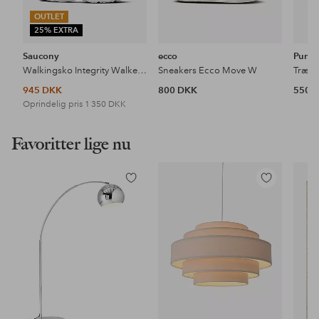
OUTLET
25% EXTRA
Saucony
ecco
Puma
Walkingsko Integrity Walker 3
Sneakers Ecco Move W
Træni
945 DKK
800 DKK
550 
Oprindelig pris
1 350 DKK
Favoritter lige nu
Tilføj
Tilføj
til
til
favoritter
favoritter