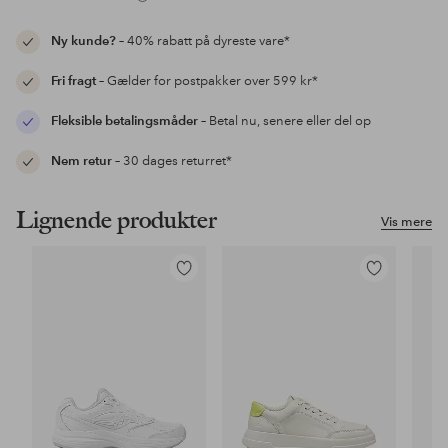
Ny kunde?
– 40% rabatt på dyreste vare*
Fri fragt
– Gælder for postpakker over 599 kr*
Fleksible betalingsmåder
– Betal nu, senere eller del op
Nem retur
– 30 dages returret*
Lignende produkter
Vis mere
Tilføj
Tilføj
til
til
favoritter
favoritter