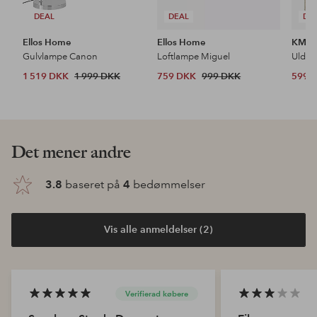
DEAL
DEAL
DE
Ellos Home
Ellos Home
KM H
Gulvlampe Canon
Loftlampe Miguel
Uldtæ
1 519 DKK
1 999 DKK
759 DKK
999 DKK
599 
Opdag vores nyheder
Tilføj
Tilføj
til
til
favoritter
favoritter
NYHED!
NY