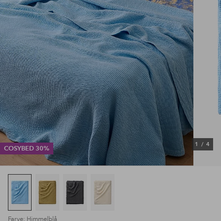
1
/
4
COSYBED 30%
Farve: Himmelblå