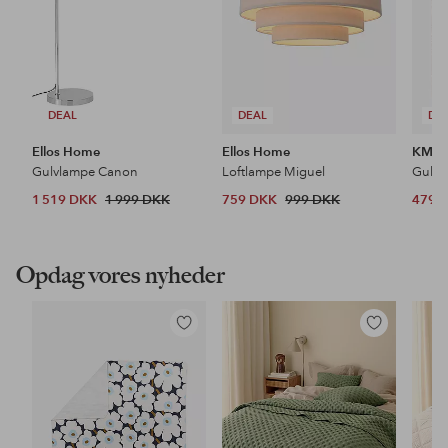
DEAL
DEAL
DE
Ellos Home
Ellos Home
KM H
Gulvlampe Canon
Loftlampe Miguel
Gulvt
1 519 DKK
1 999 DKK
759 DKK
999 DKK
479 
Opdag vores nyheder
Tilføj
Tilføj
til
til
favoritter
favoritter