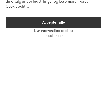
dine valg under Indstillinger og læse mere i vores
Mine sider
Cookiepolitik
.
Om Ellos
Accepter alle
Vores tjenester
Kun nødvendige cookies
Åbn
Indstillinger
chat
Vilkår
Venner
Sikre betalinger - betal nu eller del op
Vil du vide mere om
vores betalingsmuligheder
?
elpy
elpy