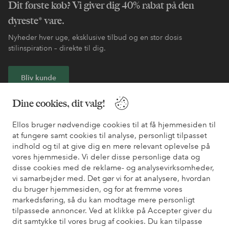
Dit første køb? Vi giver dig 40% rabat på den
dyreste* vare.
Nyheder hver uge, eksklusive tilbud og en stor dosis
stilinspiration – direkte til dig.
Bliv kunde
Dine cookies, dit valg!
* Se tilbudsbetingelser ved registrering
Ellos bruger nødvendige cookies til at få hjemmesiden til
at fungere samt cookies til analyse, personligt tilpasset
Har du brug for hjælp?
indhold og til at give dig en mere relevant oplevelse på
Du kan finde svar på de oftest stillede spørgsmål i vores FAQ.
vores hjemmeside. Vi deler disse personlige data og
Du kan også finde oplysninger om, hvordan du kontakter os.
disse cookies med de reklame- og analysevirksomheder,
vi samarbejder med. Det gør vi for at analysere, hvordan
du bruger hjemmesiden, og for at fremme vores
Kundeservice
Bestilling
Betalingsmåde
Le
markedsføring, så du kan modtage mere personligt
tilpassede annoncer. Ved at klikke på Accepter giver du
dit samtykke til vores brug af cookies. Du kan tilpasse