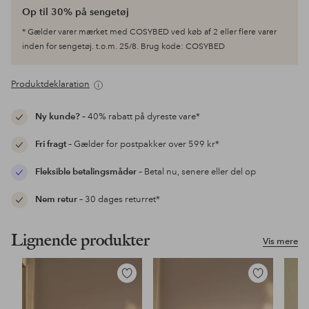
Op til 30% på sengetøj
* Gælder varer mærket med COSYBED ved køb af 2 eller flere varer
inden for sengetøj. t.o.m. 25/8. Brug kode: COSYBED
Produktdeklaration
Ny kunde?
– 40% rabatt på dyreste vare*
Fri fragt
– Gælder for postpakker over 599 kr*
Fleksible betalingsmåder
– Betal nu, senere eller del op
Nem retur
– 30 dages returret*
Lignende produkter
Vis mere
Tilføj
Tilføj
til
til
favoritter
favoritter