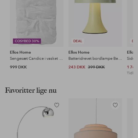
COSYBED 30%
DEAL
DE
Ellos Home
Ellos Home
Ellos
Sengesæt Candice i vasket hør - 2 eller 3 dele
Batteridrevet bordlampe Betty
999 DKK
243 DKK
399 DKK
1 76
Tidl. l
Favoritter lige nu
Tilføj
Tilføj
til
til
favoritter
favoritter