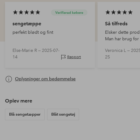
Verifierad købere
sengetæppe
Så tilfreds
perfekt blødt og fint
Elsker dette produ
Man har brug for a
Else-Marie R —
2025-07-
Veronica L —
2025
14
25
Rapport
Oplysninger om bedømmelse
Oplev mere
Blå sengetæpper
Blåt sengetøj