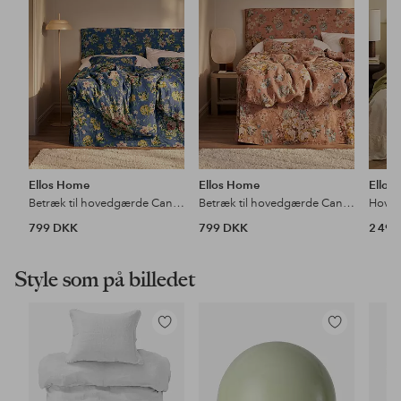
Ellos Home
Ellos Home
Ellos
Betræk til hovedgærde Candice Rose Headboardcover
Betræk til hovedgærde Candice Rose Headboardcover
Hove
799 DKK
799 DKK
2 49
Style som på billedet
Tilføj
Tilføj
til
til
favoritter
favoritter