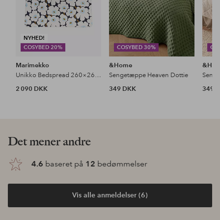
NYHED!
COSYBED 20%
COSYBED 30%
CO
Marimekko
&Home
&Ho
Unikko Bedspread 260×260 Cm
Sengetæppe Heaven Dottie
Senge
2 090 DKK
349 DKK
349 
Det mener andre
4.6
baseret på
12
bedømmelser
Vis alle anmeldelser (6)