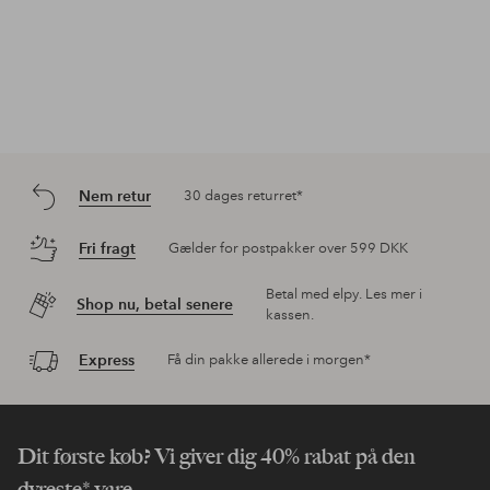
Nem retur
30 dages returret*
Fri fragt
Gælder for postpakker over 599 DKK
Betal med elpy. Les mer i
Shop nu, betal senere
kassen.
Express
Få din pakke allerede i morgen*
Dit første køb? Vi giver dig 40% rabat på den
dyreste* vare.