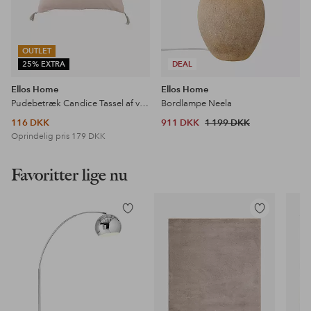
OUTLET
25% EXTRA
DEAL
Ellos Home
Ellos Home
Pudebetræk Candice Tassel af vasket hør, 50x50 cm
Bordlampe Neela
116 DKK
911 DKK
1 199 DKK
Oprindelig pris
179 DKK
Favoritter lige nu
Tilføj
Tilføj
til
til
favoritter
favoritter