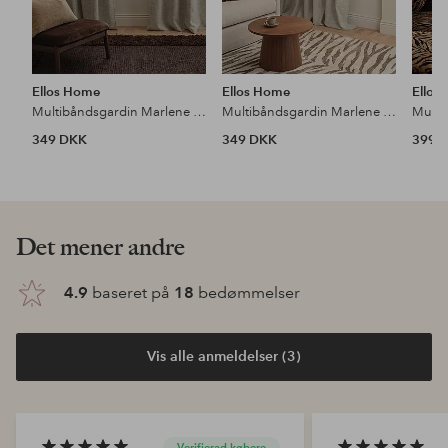
Ellos Home
Ellos Home
Ellos
Multibåndsgardin Marlene 2-pak
Multibåndsgardin Marlene Wide 1-pak
349 DKK
349 DKK
399 
Det mener andre
4.9
baseret på
18
bedømmelser
Vis alle anmeldelser (3)
Verifierad købere