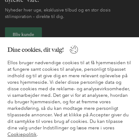
Nyheder hver uge, eksklusive tilbud og en stor dosis
stilinspiration – direkte til dig.
Bliv kunde
Dine cookies, dit valg!
* Se tilbudsbetingelser ved registrering
Ellos bruger nødvendige cookies til at få hjemmesiden til
at fungere samt cookies til analyse, personligt tilpasset
Har du brug for hjælp?
indhold og til at give dig en mere relevant oplevelse på
vores hjemmeside. Vi deler disse personlige data og
Du kan finde svar på de oftest stillede spørgsmål i vores FAQ.
disse cookies med de reklame- og analysevirksomheder,
Du kan også finde oplysninger om, hvordan du kontakter os.
vi samarbejder med. Det gør vi for at analysere, hvordan
du bruger hjemmesiden, og for at fremme vores
Kundeservice
Bestilling
Betalingsmåde
Le
markedsføring, så du kan modtage mere personligt
tilpassede annoncer. Ved at klikke på Accepter giver du
dit samtykke til vores brug af cookies. Du kan tilpasse
dine valg under Indstillinger og læse mere i vores
Mine sider
Cookiepolitik
.