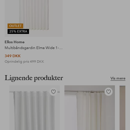
OUTLET
25% EXTRA
Ellos Home
Multibåndsgardin Elma Wide 1-pak
349 DKK
Oprindelig pris
499 DKK
Lignende produkter
Vis mere
Tilføj
Tilføj
til
til
favoritter
favoritter