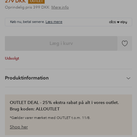
279 DKK
OUTLET
Oprindelig pris
399 DKK
Mere info
Køb nu, betal senere.
Læs mere
Læg i kurv
Tilføj
til
Udsolgt
favoritte
Produktinformation
OUTLET DEAL - 25% ekstra rabat på alt i vores outlet.
Brug koden: ALLOUTLET
*Gælder varer mærket med OUTLET t.o.m. 11/8.
Shop her