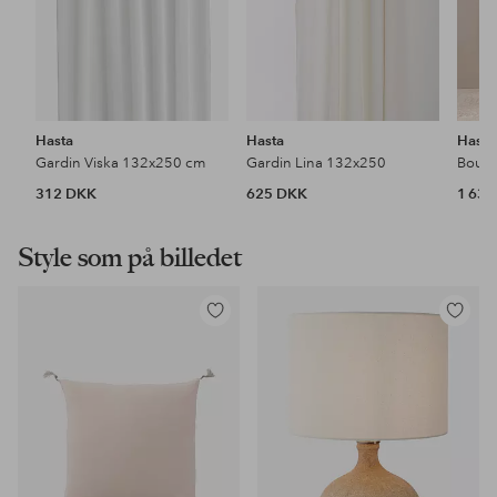
Hasta
Hasta
Hasta
Gardin Viska 132x250 cm
Gardin Lina 132x250
312 DKK
625 DKK
1 63
Style som på billedet
Tilføj
Tilføj
til
til
favoritter
favoritter