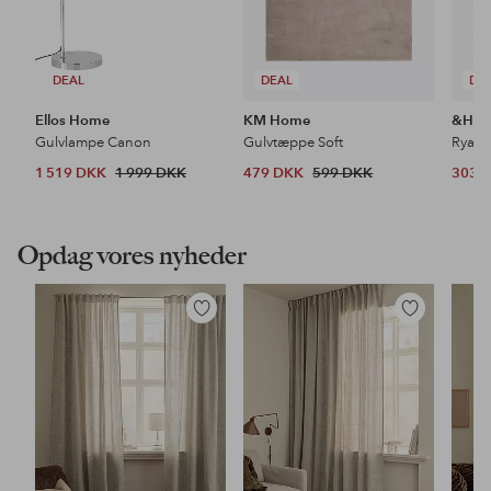
DEAL
DEAL
DE
Ellos Home
KM Home
&Ho
Gulvlampe Canon
Gulvtæppe Soft
Ryat
1 519 DKK
1 999 DKK
479 DKK
599 DKK
303 
Opdag vores nyheder
Tilføj
Tilføj
til
til
favoritter
favoritter