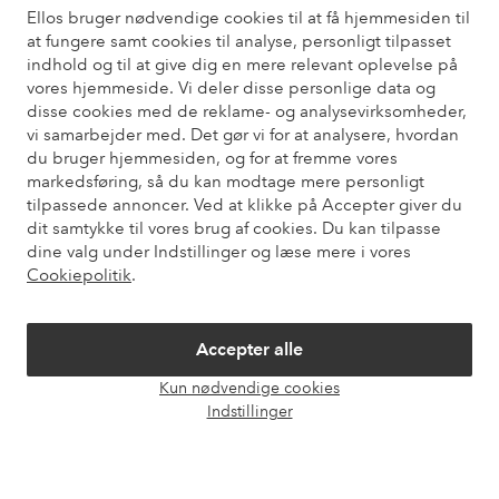
Ellos bruger nødvendige cookies til at få hjemmesiden til
Har du brug for hjælp?
at fungere samt cookies til analyse, personligt tilpasset
indhold og til at give dig en mere relevant oplevelse på
Du kan finde svar på de oftest stillede spørgsmål i vores FAQ.
vores hjemmeside. Vi deler disse personlige data og
Du kan også finde oplysninger om, hvordan du kontakter os.
disse cookies med de reklame- og analysevirksomheder,
vi samarbejder med. Det gør vi for at analysere, hvordan
Kundeservice
Bestilling
Betalingsmåde
Le
du bruger hjemmesiden, og for at fremme vores
markedsføring, så du kan modtage mere personligt
tilpassede annoncer. Ved at klikke på Accepter giver du
dit samtykke til vores brug af cookies. Du kan tilpasse
Mine sider
dine valg under Indstillinger og læse mere i vores
Cookiepolitik
.
Om Ellos
Accepter alle
Vores tjenester
Kun nødvendige cookies
Åbn
Indstillinger
chat
Vilkår
Venner