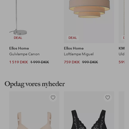
DEAL
DEAL
DE
Ellos Home
Ellos Home
KM H
Gulvlampe Canon
Loftlampe Miguel
Uldtæ
1 519 DKK
1 999 DKK
759 DKK
999 DKK
599 
Opdag vores nyheder
Tilføj
Tilføj
til
til
favoritter
favoritter