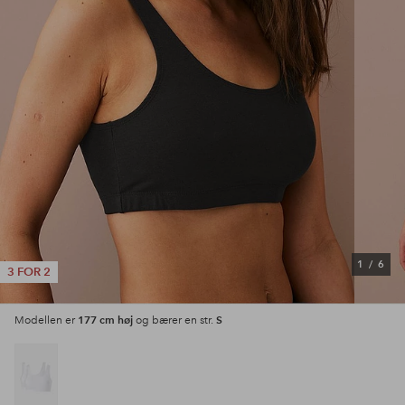
1
/
6
3 FOR 2
177 cm høj
S
Modellen er
og bærer en str.