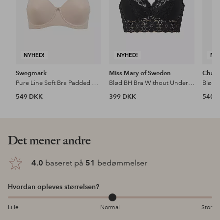
NYHED!
NYHED!
NY
Swegmark
Miss Mary of Sweden
Chant
Pure Line Soft Bra Padded Cups
Blød BH Bra Without Underwire
549 DKK
399 DKK
540 
Det mener andre
4.0
baseret på
51
bedømmelser
Hvordan opleves størrelsen?
Lille
Normal
Stor