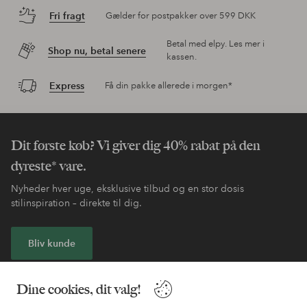
Fri fragt
Gælder for postpakker over 599 DKK
Betal med elpy. Les mer i
Shop nu, betal senere
kassen.
Express
Få din pakke allerede i morgen*
Dit første køb? Vi giver dig 40% rabat på den
dyreste* vare.
Nyheder hver uge, eksklusive tilbud og en stor dosis
stilinspiration – direkte til dig.
Bliv kunde
* Se tilbudsbetingelser ved registrering
Dine cookies, dit valg!