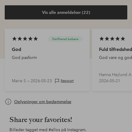
Vis alle anmeldelser (22)
Verifierad købere
God
Fuld tilfredsh
God pasform
God vare og god
Hanna Højlund A
Marie S —
2026-05-23
2026-05-21
Rapport
Oplysninger om bedømmelse
Share your favorites!
Billeder tagget med
#ellos
på Instagram.