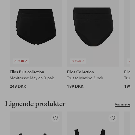
til
til
favoritter
favoritter
3 FOR 2
3 FOR 2
3 F
Ellos Plus collection
Ellos Collection
Ellos 
Maxitrusse Maylah 3-pak
Trusse Maxine 3-pak
Truss
249 DKK
199 DKK
199 
Lignende produkter
Vis mere
Tilføj
Tilføj
til
til
favoritter
favoritter