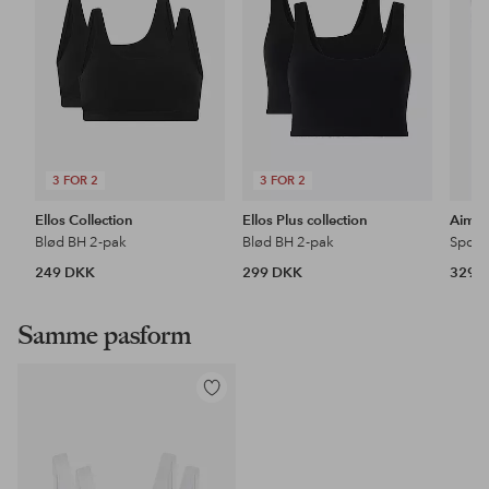
3 FOR 2
3 FOR 2
Ellos Collection
Ellos Plus collection
Aim'
Blød BH 2-pak
Blød BH 2-pak
249 DKK
299 DKK
329 
Samme pasform
Tilføj
til
favoritter