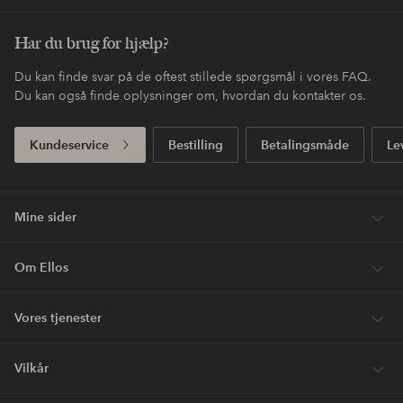
Har du brug for hjælp?
Du kan finde svar på de oftest stillede spørgsmål i vores FAQ.
Du kan også finde oplysninger om, hvordan du kontakter os.
Kundeservice
Bestilling
Betalingsmåde
Le
Mine sider
Om Ellos
Vores tjenester
Vilkår