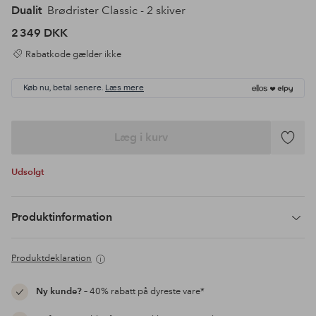
Dualit
Brødrister Classic - 2 skiver
2 349 DKK
Rabatkode gælder ikke
Køb nu, betal senere.
Læs mere
Læg i kurv
Tilføj
til
Udsolgt
favoritte
Produktinformation
Produktdeklaration
Ny kunde?
– 40% rabatt på dyreste vare*