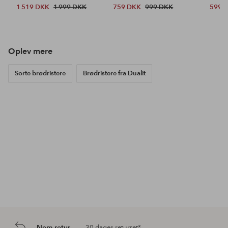
1 519 DKK
1 999 DKK
759 DKK
999 DKK
599 
Oplev mere
Sorte brødristere
Brødristere fra Dualit
Nem retur
30 dages returret*