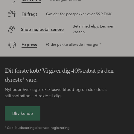
Fri fragt
Gælder for postpakker over 599 DKK
Betal med elpy. Les mer i
Shop nu, betal senere
kassen.
Express
Få din pakke allerede i morgen*
Dit første køb? Vi giver dig 40% rabat på den
dyreste* vare.
Nyheder hver uge, eksklusive tilbud og en stor dosis
stilinspiration – direkte til dig.
Bliv kunde
* Se tilbudsbetingelser ved registrering