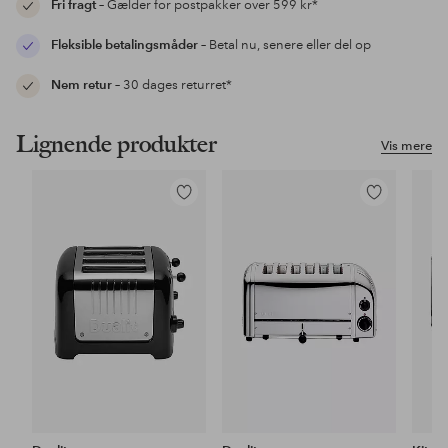
Fri fragt
– Gælder for postpakker over 599 kr*
Fleksible betalingsmåder
– Betal nu, senere eller del op
Nem retur
– 30 dages returret*
Lignende produkter
Vis mere
Tilføj
Tilføj
til
til
favoritter
favoritter