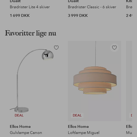
Dualit
Dualit
Kitch
Brødrister Lite 4 skiver
Brødrister Classic - 6 skiver
1 699 DKK
3 999 DKK
2 49
Favoritter lige nu
Tilføj
Tilføj
til
til
favoritter
favoritter
DEAL
DEAL
DE
Ellos Home
Ellos Home
Ellos
Gulvlampe Canon
Loftlampe Miguel