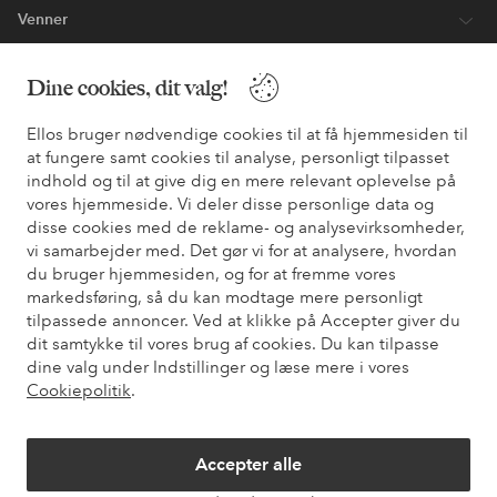
Venner
Dine cookies, dit valg!
Sikre betalinger - betal nu eller del op
Ellos bruger nødvendige cookies til at få hjemmesiden til
Vil du vide mere om
vores betalingsmuligheder
?
at fungere samt cookies til analyse, personligt tilpasset
indhold og til at give dig en mere relevant oplevelse på
elpy
elpy
vores hjemmeside. Vi deler disse personlige data og
disse cookies med de reklame- og analysevirksomheder,
vi samarbejder med. Det gør vi for at analysere, hvordan
du bruger hjemmesiden, og for at fremme vores
Danmark - Vælg land
markedsføring, så du kan modtage mere personligt
tilpassede annoncer. Ved at klikke på Accepter giver du
dit samtykke til vores brug af cookies. Du kan tilpasse
Facebook
Instagram
Pinterest
Youtube
dine valg under Indstillinger og læse mere i vores
Cookiepolitik
.
Accepter alle