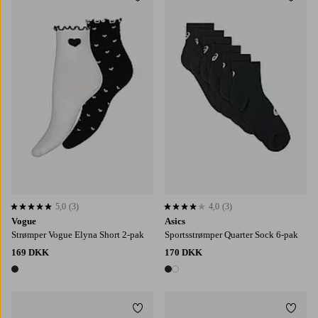
Tilføj til favoritter
Tilføj
36/38
39/41
S
M
L
5,0
(3)
4,0
(3)
5,0 baseret på 3 bedømmelser
4,0 baseret på 3 bedømmelser
Vogue
Asics
Strømper Vogue Elyna Short 2-pak
Sportsstrømper Quarter Sock 6-pak
169 DKK
170 DKK
1 farve
2 farver
Tilføj til favoritter
Tilføj