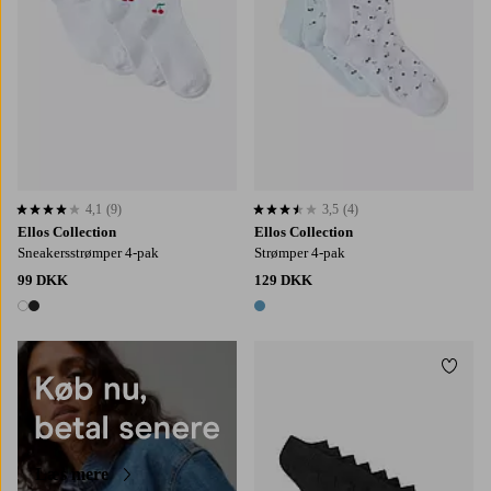
4,1
(9)
3,5
(4)
4,1 baseret på 9 bedømmelser
3,5 baseret på 4 bedømmelser
Ellos Collection
Ellos Collection
Sneakersstrømper 4-pak
Strømper 4-pak
99 DKK
129 DKK
2 farver
1 farve
Tilføj
36/38
39/41
Læs mere