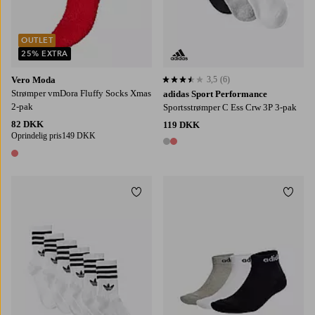
OUTLET
25% EXTRA
Vero Moda
3,5
(6)
3,5 baseret på 6 bedømmelser
Strømper vmDora Fluffy Socks Xmas
adidas Sport Performance
2-pak
Sportsstrømper C Ess Crw 3P 3-pak
82 DKK
119 DKK
Oprindelig pris
149 DKK
2 farver
1 farve
Tilføj til favoritter
Tilføj
34/36
37/39
40/42
43/45
XS
S
M
L