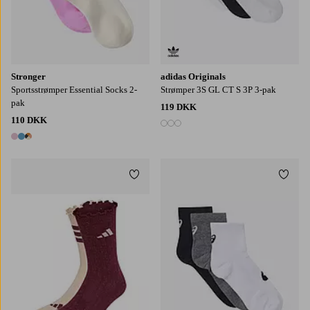
Stronger
adidas Originals
Sportsstrømper Essential Socks 2-
Strømper 3S GL CT S 3P 3-pak
pak
119 DKK
110 DKK
3 farver
3 farver
Tilføj til favoritter
Tilføj
34-36
37-39
40-42
S
M
L