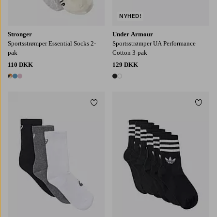
NYHED!
Stronger
Under Armour
Sportsstrømper Essential Socks 2-
Sportsstrømper UA Performance
pak
Cotton 3-pak
110 DKK
129 DKK
3 farver
2 farver
Tilføj til favoritter
Tilføj
S
M
L
34/36
37/39
40/42
43/45