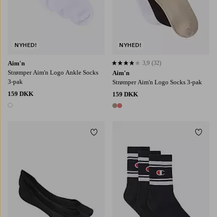
NYHED!
NYHED!
Aim'n
3,9
(32)
3,9 baseret på 32 bedømmelser
Strømper Aim'n Logo Ankle Socks
Aim'n
3-pak
Strømper Aim'n Logo Socks 3-pak
159 DKK
159 DKK
1 farve
2 farver
Tilføj til favoritter
Tilføj
36/38
39/41
35/38
39/42
43/46