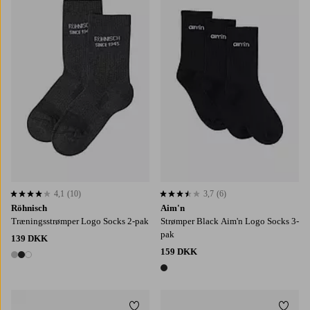
36-38
39-41
36/38
39-41
4,1
(10)
3,7
(6)
4,1 baseret på 10 bedømmelser
3,7 baseret på 6 bedømmelser
Röhnisch
Aim'n
Træningsstrømper Logo Socks 2-pak
Strømper Black Aim'n Logo Socks 3-
pak
139 DKK
159 DKK
3 farver
1 farve
Tilføj til favoritter
Tilføj