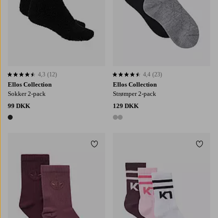
4,3
(12)
4,4
(23)
4,3 baseret på 12 bedømmelser
4,4 baseret på 23 bedømmelser
Ellos Collection
Ellos Collection
Sokker 2-pack
Strømper 2-pack
99 DKK
129 DKK
1 farve
2 farver
Tilføj til favoritter
Tilføj
34-36
37-39
40-42
43-45
36-38
39-41