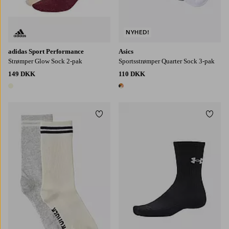
NYHED!
adidas Sport Performance
Asics
Strømper Glow Sock 2-pak
Sportsstrømper Quarter Sock 3-pak
149 DKK
110 DKK
1 farve
1 farve
Tilføj til favoritter
Tilføj
36-38
39-41
S
M
L
XL