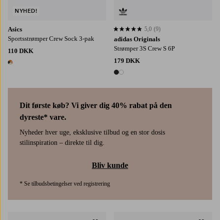
NYHED!
Asics
5,0
(9)
5,0 baseret på 9 bedømmelser
Sportsstrømper Crew Sock 3-pak
adidas Originals
Strømper 3S Crew S 6P
110 DKK
179 DKK
1 farve
2 farver
Dit første køb? Vi giver dig 40% rabat på den
dyreste* vare.
Nyheder hver uge, eksklusive tilbud og en stor dosis
stilinspiration – direkte til dig.
Bliv kunde
* Se tilbudsbetingelser ved registrering