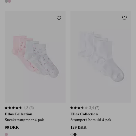
2 farver
Tilføj til favoritter
Tilføj
36/38
39/41
36/38
39/41
4,3
(6)
3,4
(7)
4,3 baseret på 6 bedømmelser
3,4 baseret på 7 bedømmelser
Ellos Collection
Ellos Collection
Sneakersstrømper 4-pak
Strømper i bomuld 4-pak
99 DKK
129 DKK