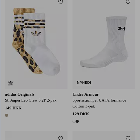
Tilføj til favoritter
Tilføj
34-36
37-39
40-42
S
M
L
XL
NYHED!
adidas Originals
Under Armour
Strømper Leo Crew S 2P 2-pak
Sportsstrømper UA Performance
Cotton 3-pak
149 DKK
129 DKK
1 farve
2 farver