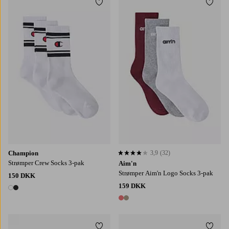
Tilføj til favoritter
Tilføj
35/38
39/42
43/46
36-38
39-41
Champion
3,9
(32)
3,9 baseret på 32 bedømmelser
Strømper Crew Socks 3-pak
Aim'n
Strømper Aim'n Logo Socks 3-pak
150 DKK
159 DKK
2 farver
2 farver