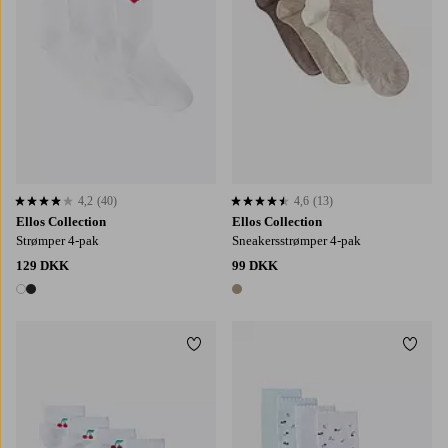
4,2
(40)
4,6
(13)
4,2 baseret på 40 bedømmelser
4,6 baseret på 13 bedømmelser
Ellos Collection
Ellos Collection
Strømper 4-pak
Sneakersstrømper 4-pak
129 DKK
99 DKK
2 farver
1 farve
Tilføj til favoritter
Tilføj
36/38
39/41
36/38
39/41