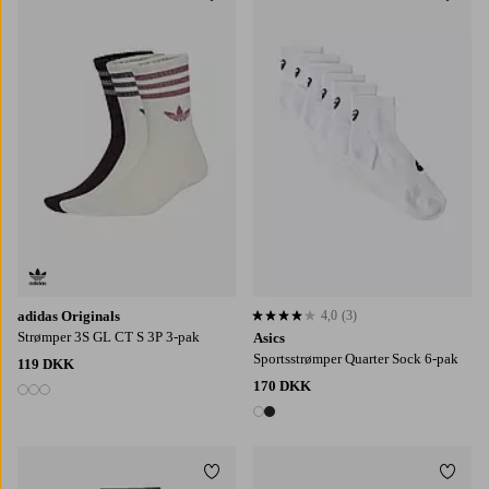
Tilføj til favoritter
Tilføj
34/36
37/39
40/42
S
M
L
adidas Originals
4,0
(3)
4,0 baseret på 3 bedømmelser
Strømper 3S GL CT S 3P 3-pak
Asics
Sportsstrømper Quarter Sock 6-pak
119 DKK
170 DKK
3 farver
2 farver
Tilføj til favoritter
Tilføj