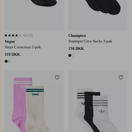
4,0
(3)
Champion
4,0 baseret på 3 bedømmelser
Strømper Crew Socks 3-pak
Vogue
Steps Conscious 2-pak
150 DKK
119 DKK
2 farver
2 farver
Tilføj til favoritter
Tilføj
36-38
39-41
34/36
37/39
40/42