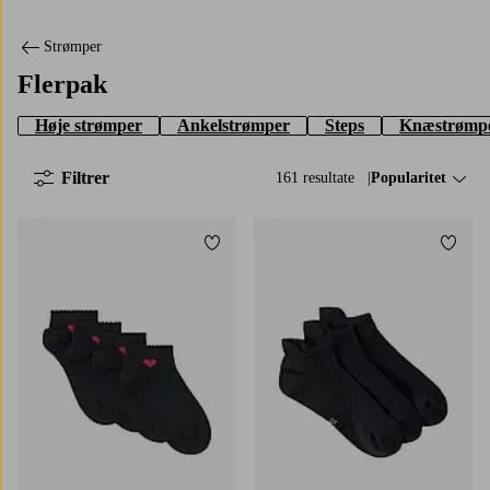
Strømper
Flerpak
Høje strømper
Ankelstrømper
Steps
Knæstrømp
Filtrer
161 resultate
Sorter efter:
Popularitet
Tilføj til favoritter
Tilføj
36/38
39/41
36/38
39/41