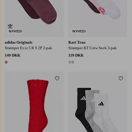
NYHED!
NYHED!
adidas Originals
Kari Traa
Strømper Ev.ic CR S 2P 2-pak
Strømper KT Crew Sock 3-pak
149 DKK
119 DKK
1 farve
2 farver
Tilføj til favoritter
Tilføj
34/36
37/39
40/42
43/45