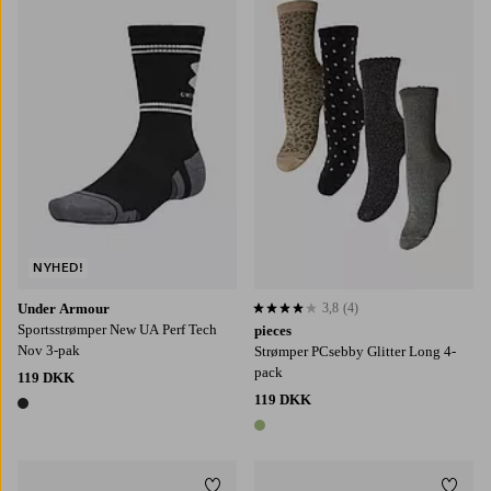
M
L
XL
NYHED!
Under Armour
3,8
(4)
3,8 baseret på 4 bedømmelser
Sportsstrømper New UA Perf Tech
pieces
Nov 3-pak
Strømper PCsebby Glitter Long 4-
pack
119 DKK
119 DKK
1 farve
1 farve