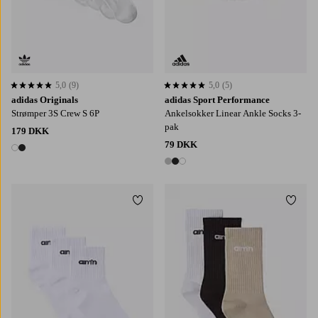
5,0
(9)
5,0
(5)
5,0 baseret på 9 bedømmelser
5,0 baseret på 5 bedømmelser
adidas Originals
adidas Sport Performance
Strømper 3S Crew S 6P
Ankelsokker Linear Ankle Socks 3-
pak
179 DKK
79 DKK
2 farver
3 farver
Tilføj til favoritter
Tilføj
36-38
39-41
36-38
39-41