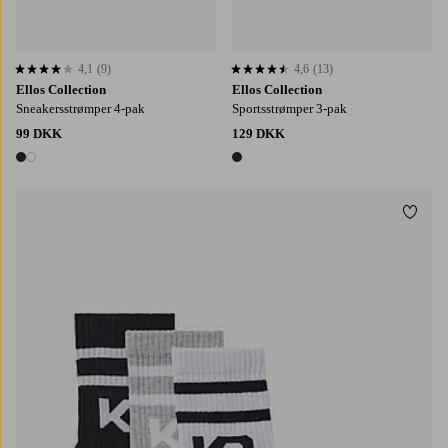
4,1
(9)
4,6
(13)
4,1 baseret på 9 bedømmelser
4,6 baseret på 13 bedømmelser
Ellos Collection
Ellos Collection
Sneakersstrømper 4-pak
Sportsstrømper 3-pak
99 DKK
129 DKK
2 farver
1 farve
Tilføj
36-38
39-41