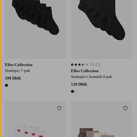
Ellos Collection
3,4
(7)
3,4 baseret på 7 bedømmelser
Strømper 7-pak
Ellos Collection
Strømper i bomuld 4-pak
199 DKK
129 DKK
1 farve
2 farver
Tilføj til favoritter
Tilføj
36/38
39/41
36/38
39/41