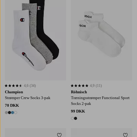
35/38
39/42
43/46
36/38
39-41
4,6
(34)
4,9
(11)
4,6 baseret på 34 bedømmelser
4,9 baseret på 11 bedømmelser
Champion
Röhnisch
Strømper Crew Socks 3-pak
Træningsstrømper Functional Sport
Socks 2-pak
70 DKK
99 DKK
4 farver
2 farver