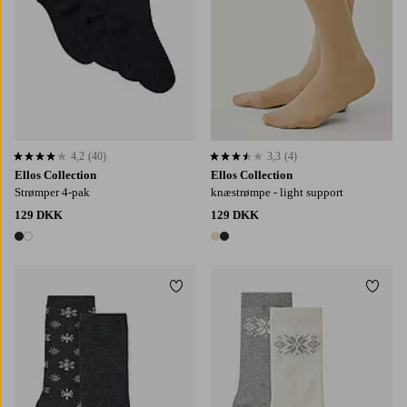
4,2
(40)
3,3
(4)
4,2 baseret på 40 bedømmelser
3,3 baseret på 4 bedømmelser
Ellos Collection
Ellos Collection
Strømper 4-pak
knæstrømpe - light support
129 DKK
129 DKK
2 farver
2 farver
Tilføj til favoritter
Tilføj