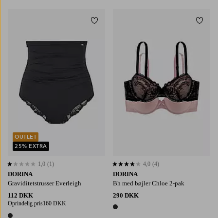
Tilføj til favoritter
Tilføj
OUTLET
25% EXTRA
1,0
(1)
4,0
(4)
1,0 baseret på 1 bedømmelser
4,0 baseret på 4 bedømmelser
DORINA
DORINA
Graviditetstrusser Everleigh
Bh med bøjler Chloe 2-pak
112 DKK
290 DKK
Oprindelig pris
160 DKK
1 farve