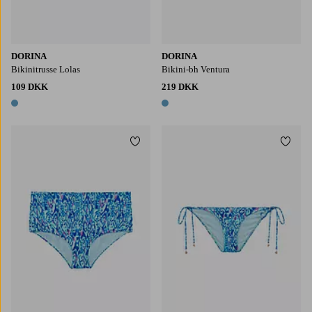
DORINA
DORINA
Bikinitrusse Lolas
Bikini-bh Ventura
109 DKK
219 DKK
1 farve
1 farve
Tilføj til favoritter
Tilføj