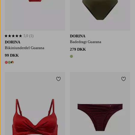
5,0
(1)
DORINA
5,0 baseret på 1 bedømmelser
Badedragt Guarana
DORINA
Bikiniunderdel Guarana
279 DKK
99 DKK
1 farve
3 farver
Tilføj til favoritter
Tilføj