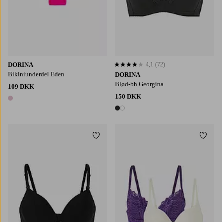
DORINA
4,1
(72)
4,1 baseret på 72 bedømmelser
Bikiniunderdel Eden
DORINA
Blød-bh Georgina
109 DKK
150 DKK
1 farve
2 farver
Tilføj til favoritter
Tilføj