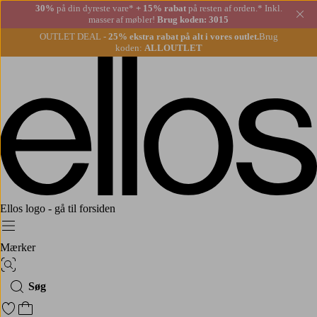
30%
på din dyreste vare*
+ 15% rabat
på resten af orden.* Inkl.
Lu
masser af møbler!
Brug koden: 3015
OUTLET DEAL -
25% ekstra rabat på alt i vores outlet.
Brug
koden:
ALLOUTLET
Ellos logo - gå til forsiden
Menu
Mærker
Billedsøgning
Søg
Gå til favoritmarkerede produkter
Gå til indkøbskurven