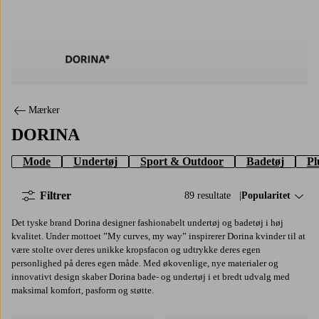
DORINA
Mærker
DORINA
Mode
Undertøj
Sport & Outdoor
Badetøj
Pl
Filtrer
89 resultate
Sorter efter:
Popularitet
Det tyske brand Dorina designer fashionabelt undertøj og badetøj i høj
kvalitet. Under mottoet ”My curves, my way” inspirerer Dorina kvinder til at
være stolte over deres unikke kropsfacon og udtrykke deres egen
personlighed på deres egen måde. Med økovenlige, nye materialer og
innovativt design skaber Dorina bade- og undertøj i et bredt udvalg med
maksimal komfort, pasform og støtte.