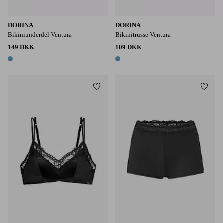
DORINA
DORINA
Bikiniunderdel Ventura
Bikinitrusse Ventura
149 DKK
109 DKK
1 farve
1 farve
Tilføj til favoritter
Tilføj