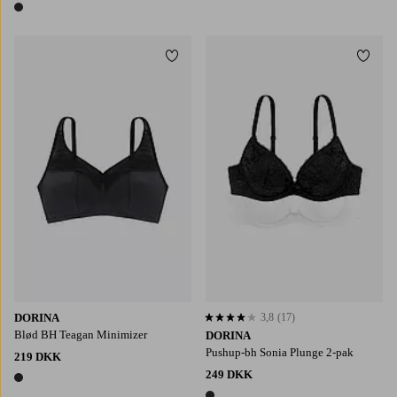
1 farve
Tilføj til favoritter
Tilføj
DORINA
3,8
(17)
3,8 baseret på 17 bedømmelser
Blød BH Teagan Minimizer
DORINA
Pushup-bh Sonia Plunge 2-pak
219 DKK
249 DKK
1 farve