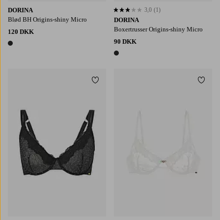
DORINA
3,0
(1)
3,0 baseret på 1 bedømmelser
Blød BH Origins-shiny Micro
DORINA
Boxertrusser Origins-shiny Micro
120 DKK
90 DKK
1 farve
1 farve
Tilføj til favoritter
Tilføj