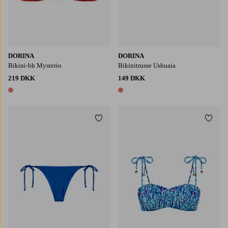
DORINA
DORINA
Bikini-bh Mysterio
Bikinitrusse Ushuaia
219 DKK
149 DKK
1 farve
1 farve
Tilføj til favoritter
Tilføj