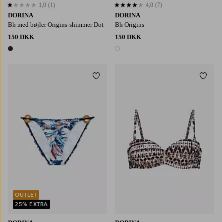
1,0
(1)
4,0
(7)
1,0 baseret på 1 bedømmelser
4,0 baseret på 7 bedømmelser
DORINA
DORINA
Bh med bøjler Origins-shimmer Dot
Bh Origins
150 DKK
150 DKK
1 farve
1 farve
Tilføj til favoritter
Tilføj
S
M
L
XL
2XL
OUTLET
25% EXTRA