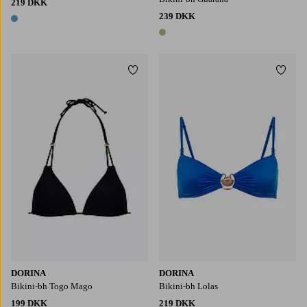
219 DKK
239 DKK
1 farve
1 farve
Tilføj til favoritter
Tilføj
DORINA
DORINA
Bikini-bh Togo Mago
Bikini-bh Lolas
199 DKK
219 DKK