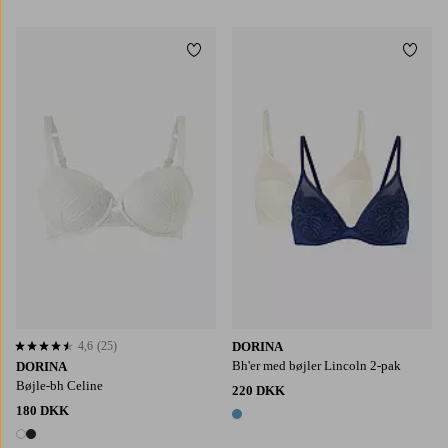
1 farve
Tilføj til favoritter
Tilføj
4,6
(25)
DORINA
4,6 baseret på 25 bedømmelser
Bh'er med bøjler Lincoln 2-pak
DORINA
Bøjle-bh Celine
220 DKK
180 DKK
1 farve
2 farver