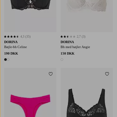
4,3
(35)
2,7
(3)
4,3 baseret på 35 bedømmelser
2,7 baseret på 3 bedømmelser
DORINA
DORINA
Bøjle-bh Celine
Bh med bøjler Angie
190 DKK
150 DKK
2 farver
1 farve
Tilføj til favoritter
Tilføj