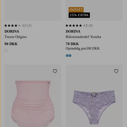
OUTLET
25% EXTRA
4,0
(1)
4,8
(9)
4,0 baseret på 1 bedømmelser
4,8 baseret på 9 bedømmelser
DORINA
DORINA
Trusse Origins
Bikiniunderdel Yoruba
90 DKK
70 DKK
Oprindelig pris
100 DKK
1 farve
2 farver
Tilføj til favoritter
Tilføj