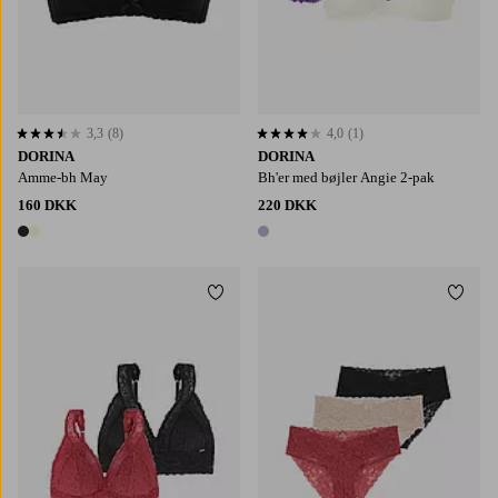
3,3
(8)
4,0
(1)
3,3 baseret på 8 bedømmelser
4,0 baseret på 1 bedømmelser
DORINA
DORINA
Amme-bh May
Bh'er med bøjler Angie 2-pak
160 DKK
220 DKK
2 farver
1 farve
Tilføj til favoritter
Tilføj