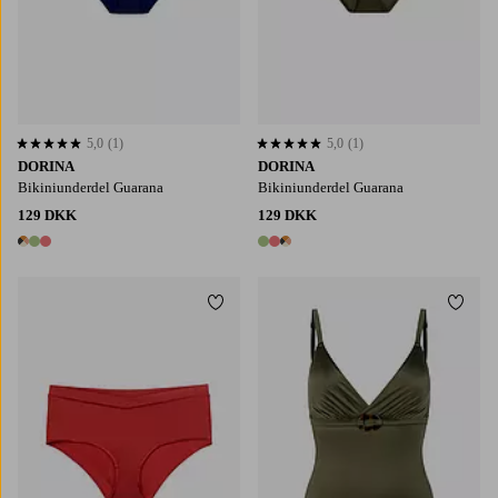
5,0
(1)
5,0
(1)
5,0 baseret på 1 bedømmelser
5,0 baseret på 1 bedømmelser
DORINA
DORINA
Bikiniunderdel Guarana
Bikiniunderdel Guarana
129 DKK
129 DKK
3 farver
3 farver
Tilføj til favoritter
Tilføj