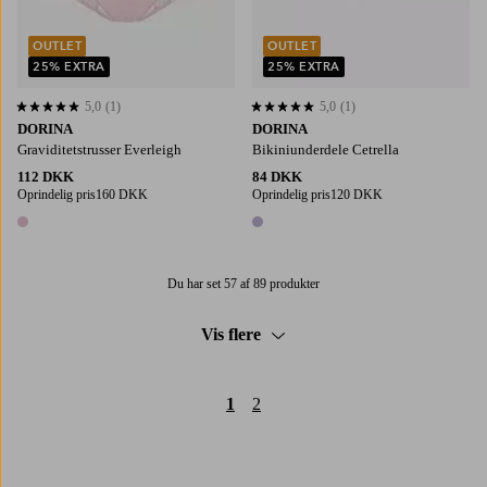
OUTLET
OUTLET
25% EXTRA
25% EXTRA
5,0
(1)
5,0
(1)
5,0 baseret på 1 bedømmelser
5,0 baseret på 1 bedømmelser
DORINA
DORINA
Graviditetstrusser Everleigh
Bikiniunderdele Cetrella
112 DKK
84 DKK
Oprindelig pris
160 DKK
Oprindelig pris
120 DKK
1 farve
1 farve
Du har set 57 af 89 produkter
Vis flere
1
2
Trustpilot