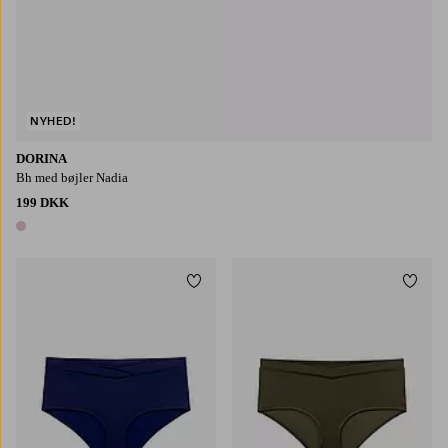
NYHED!
DORINA
Bh med bøjler Nadia
199 DKK
1 farve
Tilføj til favoritter
Tilføj