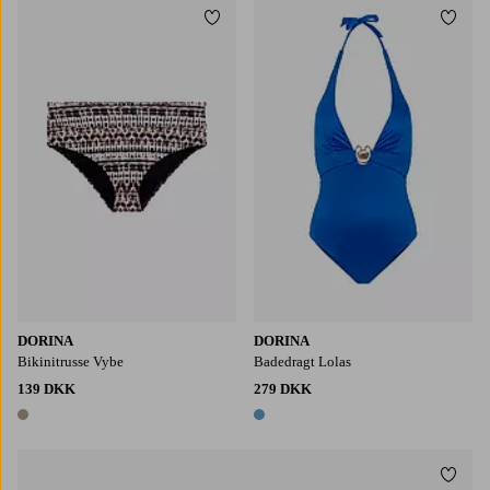
Tilføj til favoritter
Tilføj
DORINA
DORINA
Bikinitrusse Vybe
Badedragt Lolas
139 DKK
279 DKK
1 farve
1 farve
Tilføj