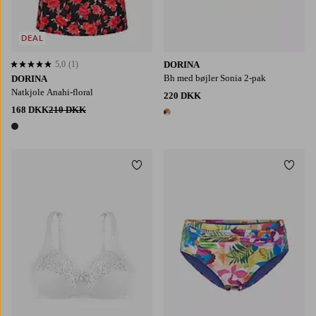
DEAL
5,0
(1)
DORINA
5,0 baseret på 1 bedømmelser
Bh med bøjler Sonia 2-pak
DORINA
Natkjole Anahi-floral
220 DKK
168 DKK
210 DKK
1 farve
1 farve
Tilføj til favoritter
Tilføj