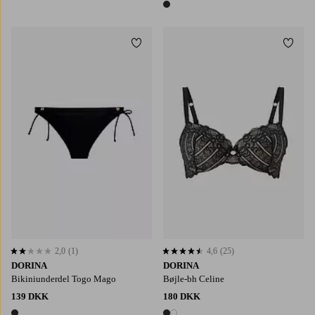
1 farve
Tilføj til favoritter
Tilføj
2,0
(1)
4,6
(25)
2,0 baseret på 1 bedømmelser
4,6 baseret på 25 bedømmelser
DORINA
DORINA
Bikiniunderdel Togo Mago
Bøjle-bh Celine
139 DKK
180 DKK