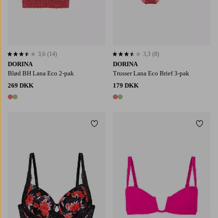
3,6
(14)
3,3
(8)
3,6 baseret på 14 bedømmelser
3,3 baseret på 8 bedømmelser
DORINA
DORINA
Blød BH Lana Eco 2-pak
Trusser Lana Eco Brief 3-pak
269 DKK
179 DKK
2 farver
2 farver
Tilføj til favoritter
Tilføj