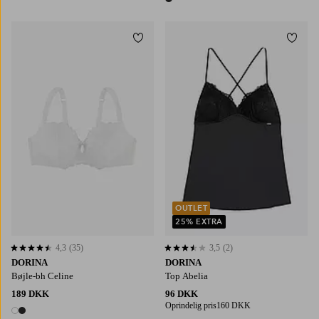
1 farve
Tilføj til favoritter
Tilføj
OUTLET
25% EXTRA
4,3
(35)
3,5
(2)
4,3 baseret på 35 bedømmelser
3,5 baseret på 2 bedømmelser
DORINA
DORINA
Bøjle-bh Celine
Top Abelia
189 DKK
96 DKK
Oprindelig pris
160 DKK
2 farver