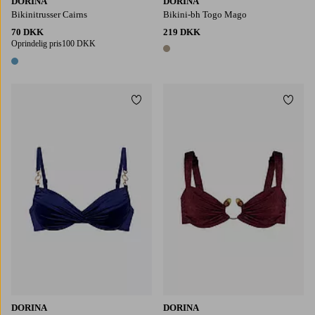
DORINA
DORINA
Bikinitrusser Cairns
Bikini-bh Togo Mago
70 DKK
219 DKK
Oprindelig pris
100 DKK
1 farve
1 farve
Tilføj til favoritter
Tilføj
DORINA
DORINA