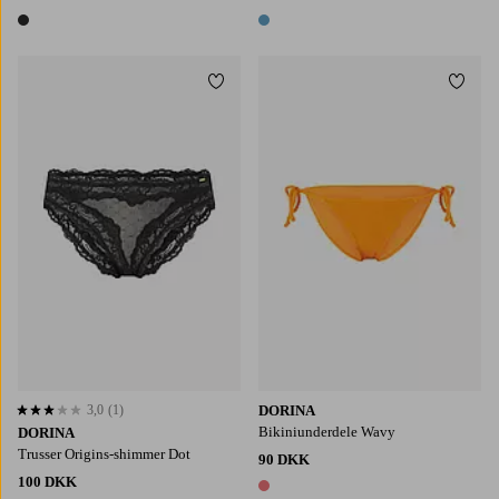
1 farve
1 farve
Tilføj til favoritter
Tilføj
3,0
(1)
DORINA
3,0 baseret på 1 bedømmelser
Bikiniunderdele Wavy
DORINA
Trusser Origins-shimmer Dot
90 DKK
100 DKK
1 farve