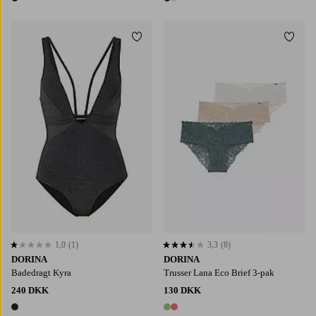
1 farve
2 farver
Tilføj til favoritter
Tilføj
1,0
(1)
3,3
(8)
1,0 baseret på 1 bedømmelser
3,3 baseret på 8 bedømmelser
DORINA
DORINA
Badedragt Kyra
Trusser Lana Eco Brief 3-pak
240 DKK
130 DKK
1 farve
2 farver