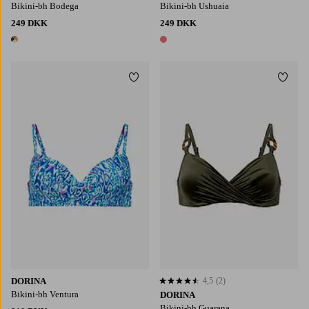
Bikini-bh Bodega
Bikini-bh Ushuaia
249 DKK
249 DKK
1 farve
1 farve
Tilføj til favoritter
Tilføj
DORINA
4,5
(2)
4,5 baseret på 2 bedømmelser
Bikini-bh Ventura
DORINA
Bikini-bh Guarana