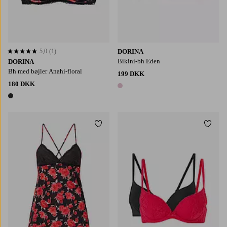
5,0
(1)
DORINA
5,0 baseret på 1 bedømmelser
Bikini-bh Eden
DORINA
Bh med bøjler Anahi-floral
199 DKK
180 DKK
1 farve
1 farve
Tilføj til favoritter
Tilføj