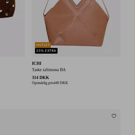
OUTLET
25% EXTRA
ICHI
Taske iaSimona BA
314 DKK
Oprindelig pris
449 DKK
Tilføj til f