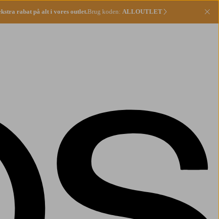
stra rabat på alt i vores outlet.
Brug koden:
ALLOUTLET
Lu