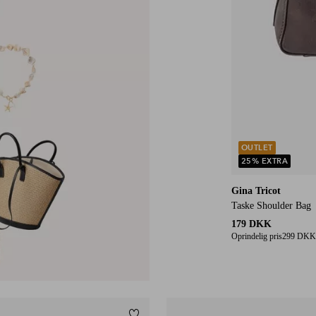
OUTLET
25% EXTRA
Gina Tricot
Taske Shoulder Bag
179 DKK
Oprindelig pris
299 DKK