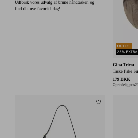
Udforsk vores udvalg af brune håndtasker, og
find din nye favorit i dag!
OUTLET
25% EXTRA
Gina Tricot
Taske Fake Su
179 DKK
Oprindelig pris
2
Tilføj til favoritter