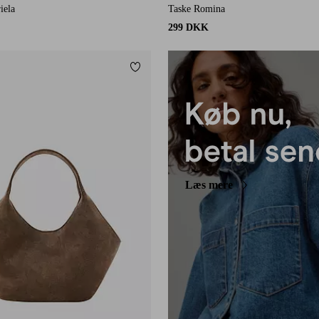
iela
Taske Romina
299 DKK
Tilføj til favoritter
Læs mere