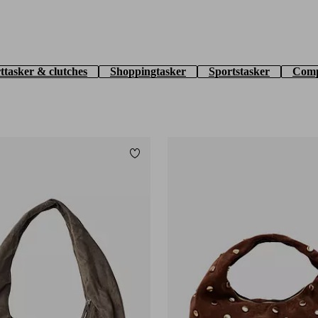
ttasker & clutches
Shoppingtasker
Sportstasker
Comp
Tilføj til favoritter