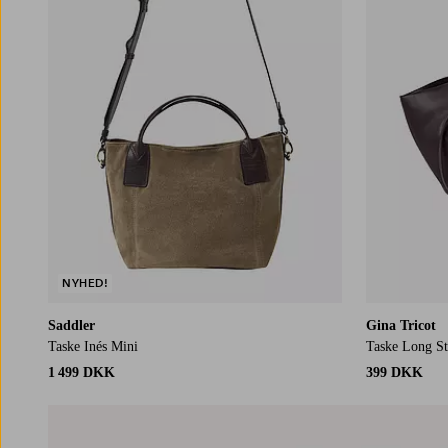
NYHED!
Saddler
Gina Tricot
Taske Inés Mini
Taske Long S
1 499 DKK
399 DKK