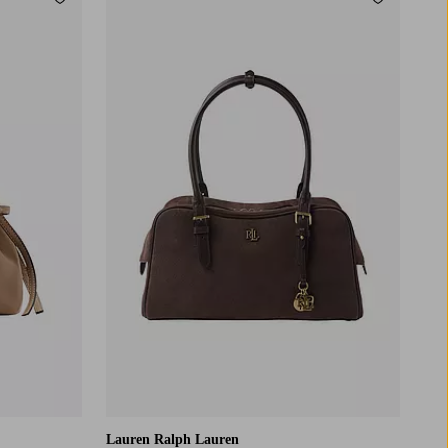
Tilføj til favoritter
Tilføj til f
Lauren Ralph Lauren