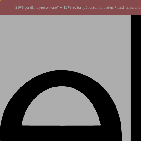
30%
på din dyreste vare*
+ 15% rabat
på resten af orden.* Inkl. masser a