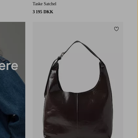
Taske Satchel
3 195 DKK
Tilføj til f