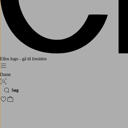
Ellos logo - gå til forsiden
Menu
Dame
Billedsøgning
Søg
Gå til favoritmarkerede produkter
Gå til indkøbskurven