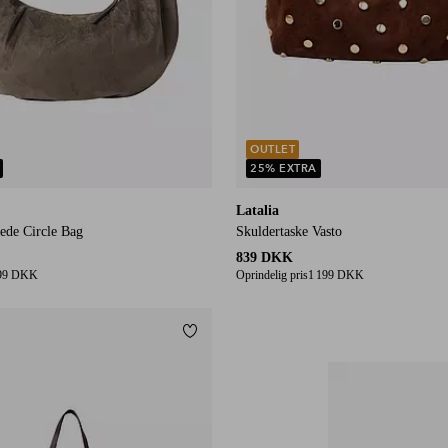
OUTLET
25% EXTRA
Latalia
ede Circle Bag
Skuldertaske Vasto
839 DKK
99 DKK
Oprindelig pris
1 199 DKK
Tilføj til favoritter