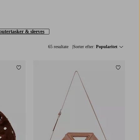
utertasker & sleeves
65 resultate
Sorter efter:
Popularitet
Tilføj til favoritter
Tilføj til f