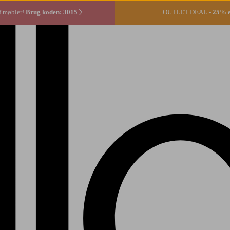
f møbler!
Brug koden: 3015
OUTLET DEAL -
25% ek