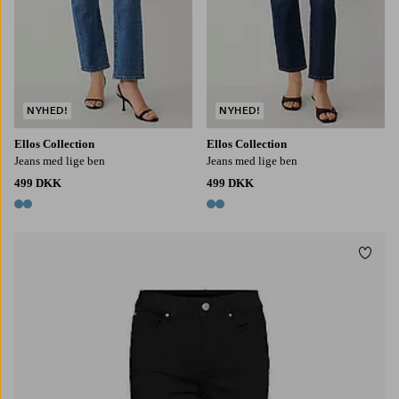
NYHED!
NYHED!
Ellos Collection
Ellos Collection
Jeans med lige ben
Jeans med lige ben
499 DKK
499 DKK
2 farver
2 farver
Tilføj