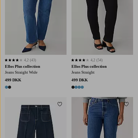
4,2
(43)
4,2
(54)
4,2 baseret på 43 bedømmelser
4,2 baseret på 54 bedømmelser
Ellos Plus collection
Ellos Plus collection
Jeans Straight Wide
Jeans Straight
499 DKK
499 DKK
2 farver
4 farver
Tilføj til favoritter
Tilføj