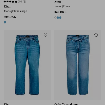
5,0
(1)
Zizzi
5,0 baseret på 1 bedømmelser
Jeans jElena
Zizzi
Jeans jElena cargo
349 DKK
399 DKK
3 farver
1 farve
Tilføj til favoritter
Tilføj
Zizzi
Only Carmakoma