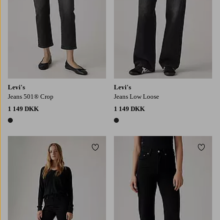
Levi's
Levi's
Jeans 501® Crop
Jeans Low Loose
1 149 DKK
1 149 DKK
1 farve
1 farve
Tilføj til favoritter
Tilføj