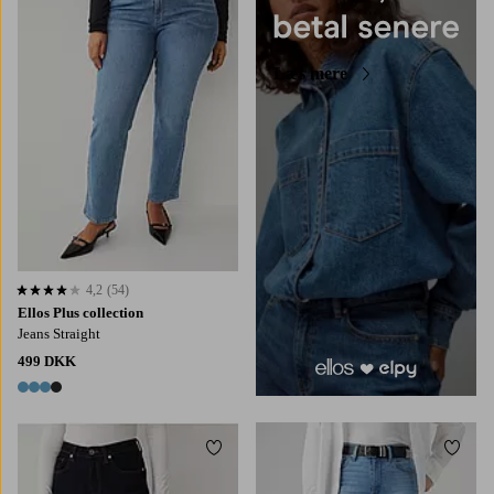
Læs mere
4,2
(54)
4,2 baseret på 54 bedømmelser
Ellos Plus collection
Jeans Straight
499 DKK
4 farver
Tilføj til favoritter
Tilføj