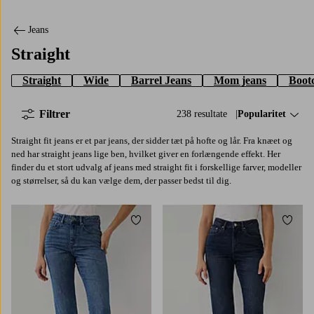
Jeans
Straight
Straight
Wide
Barrel Jeans
Mom jeans
Bootc
Filtrer
238 resultate
Sorter efter:
Popularitet
Straight fit jeans er et par jeans, der sidder tæt på hofte og lår. Fra knæet og
ned har straight jeans lige ben, hvilket giver en forlængende effekt. Her
finder du et stort udvalg af jeans med straight fit i forskellige farver, modeller
og størrelser, så du kan vælge dem, der passer bedst til dig.
Tilføj til favoritter
Tilføj