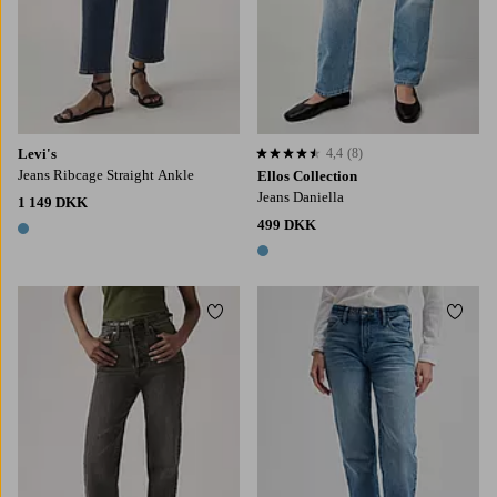
Levi's
4,4
(8)
4,4 baseret på 8 bedømmelser
Jeans Ribcage Straight Ankle
Ellos Collection
Jeans Daniella
1 149 DKK
499 DKK
1 farve
1 farve
Tilføj til favoritter
Tilføj