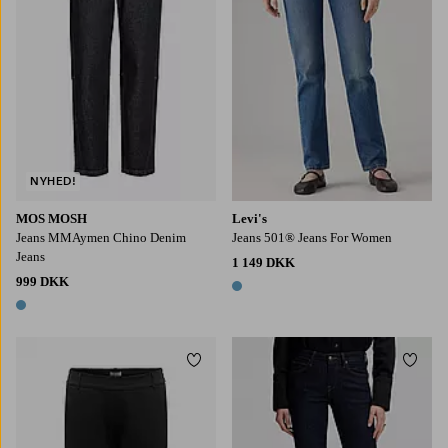
NYHED!
MOS MOSH
Levi's
Jeans MMAymen Chino Denim
Jeans 501® Jeans For Women
Jeans
1 149 DKK
999 DKK
1 farve
1 farve
Tilføj til favoritter
Tilføj