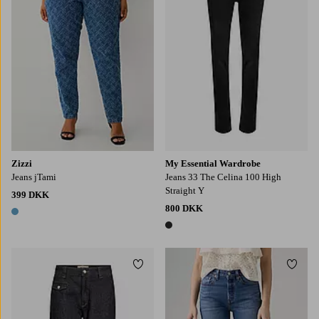
Zizzi
My Essential Wardrobe
Jeans jTami
Jeans 33 The Celina 100 High
Straight Y
399 DKK
800 DKK
1 farve
1 farve
Tilføj til favoritter
Tilføj