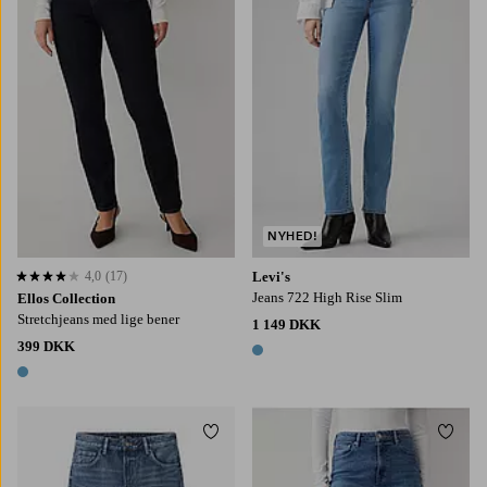
NYHED!
4,0
(17)
Levi's
4,0 baseret på 17 bedømmelser
Jeans 722 High Rise Slim
Ellos Collection
Stretchjeans med lige bener
1 149 DKK
399 DKK
1 farve
1 farve
Tilføj til favoritter
Tilføj
36
38
40
42
44