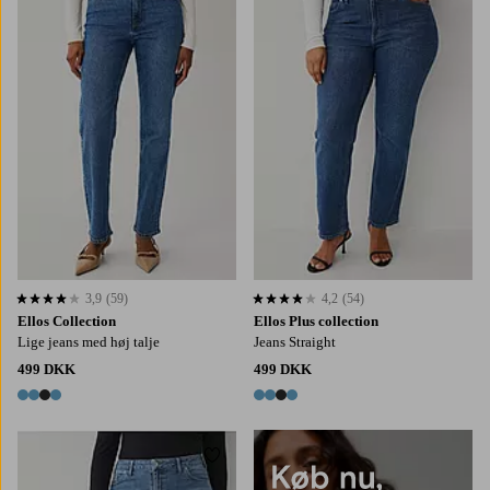
3,9
(59)
4,2
(54)
3,9 baseret på 59 bedømmelser
4,2 baseret på 54 bedømmelser
Ellos Collection
Ellos Plus collection
Lige jeans med høj talje
Jeans Straight
499 DKK
499 DKK
4 farver
4 farver
Tilføj til favoritter