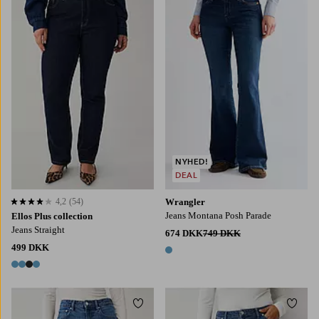
NYHED!
DEAL
4,2
(54)
Wrangler
4,2 baseret på 54 bedømmelser
Jeans Montana Posh Parade
Ellos Plus collection
Jeans Straight
674 DKK
749 DKK
499 DKK
1 farve
4 farver
Tilføj til favoritter
Tilføj