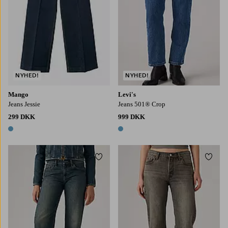
NYHED!
NYHED!
Mango
Levi's
Jeans Jessie
Jeans 501® Crop
299 DKK
999 DKK
1 farve
1 farve
Tilføj til favoritter
Tilføj