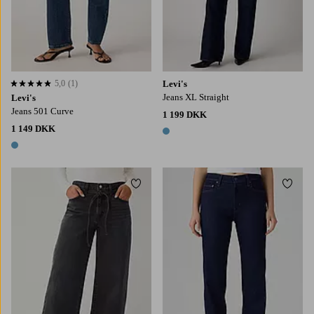
5,0
(1)
Levi's
5,0 baseret på 1 bedømmelser
Jeans XL Straight
Levi's
Jeans 501 Curve
1 199 DKK
1 149 DKK
1 farve
1 farve
Tilføj til favoritter
Tilføj