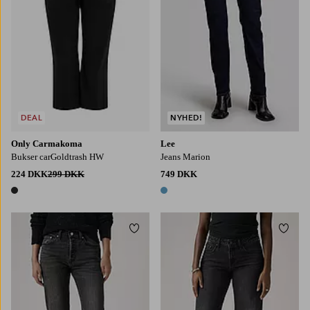
DEAL
NYHED!
Only Carmakoma
Lee
Bukser carGoldtrash HW
Jeans Marion
224 DKK
299 DKK
749 DKK
1 farve
1 farve
Tilføj til favoritter
Tilføj
W30/L30
W31/L28
W31/L30
W32/L28
W32/L30