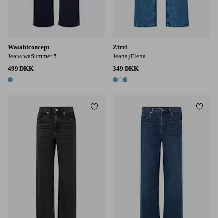
Wasabiconcept
Zizzi
Jeans waSummer 5
Jeans jElena
499 DKK
349 DKK
1 farve
3 farver
Tilføj til favoritter
Tilføj
36
38
40
42
44
36
38
40
42
44