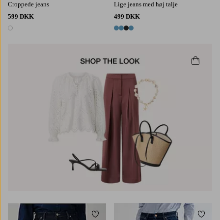
Croppede jeans
Lige jeans med høj talje
599 DKK
499 DKK
1 farve
4 farver
Tilføj til favoritter
Tilføj