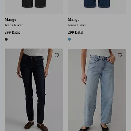
Mango
Mango
Jeans River
Jeans River
299 DKK
299 DKK
1 farve
1 farve
Tilføj til favoritter
Tilføj