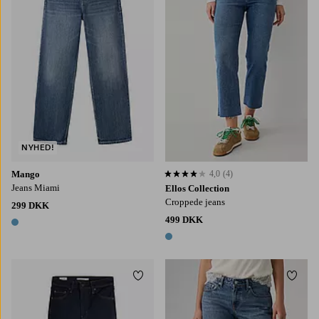
NYHED!
Mango
4,0
(4)
4,0 baseret på 4 bedømmelser
Jeans Miami
Ellos Collection
Croppede jeans
299 DKK
499 DKK
1 farve
1 farve
Tilføj til favoritter
Tilføj