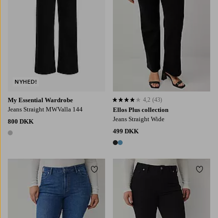
NYHED!
My Essential Wardrobe
4,2
(43)
4,2 baseret på 43 bedømmelser
Jeans Straight MWValla 144
Ellos Plus collection
Jeans Straight Wide
800 DKK
499 DKK
1 farve
2 farver
Tilføj til favoritter
Tilføj