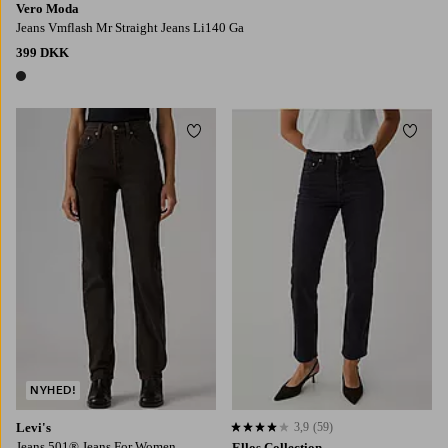
Vero Moda
Jeans Vmflash Mr Straight Jeans Li140 Ga
399 DKK
1 farve
Tilføj til favoritter
Tilføj
NYHED!
Levi's
3,9
(59)
3,9 baseret på 59 bedømmelser
Jeans 501® Jeans For Women
Ellos Collection