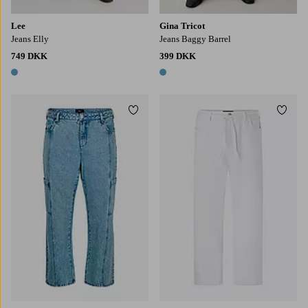
Lee
Gina Tricot
Jeans Elly
Jeans Baggy Barrel
749 DKK
399 DKK
1 farve
1 farve
Tilføj til favoritter
Tilføj