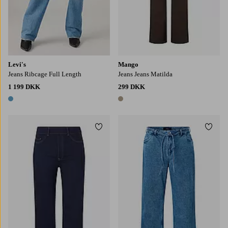
Levi's
Mango
Jeans Ribcage Full Length
Jeans Jeans Matilda
1 199 DKK
299 DKK
1 farve
1 farve
Tilføj til favoritter
Tilføj