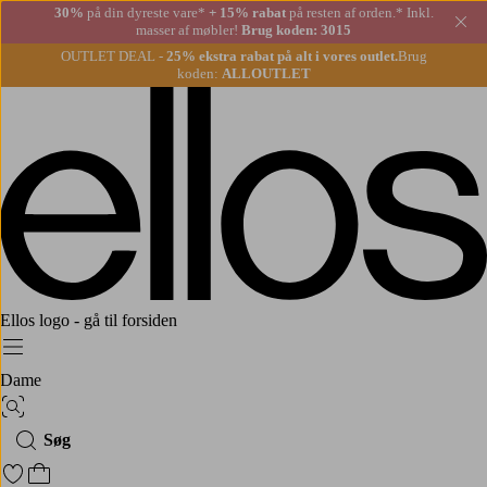
30%
på din dyreste vare*
+ 15% rabat
på resten af orden.* Inkl.
Lu
masser af møbler!
Brug koden: 3015
OUTLET DEAL -
25% ekstra rabat på alt i vores outlet.
Brug
koden:
ALLOUTLET
Ellos logo - gå til forsiden
Menu
Dame
Billedsøgning
Søg
Gå til favoritmarkerede produkter
Gå til indkøbskurven