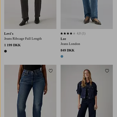
Levi's
4,0
(1)
4,0 baseret på 1 bedømmelser
Jeans Ribcage Full Length
Lee
Jeans London
1 199 DKK
849 DKK
1 farve
1 farve
Tilføj til favoritter
Tilføj