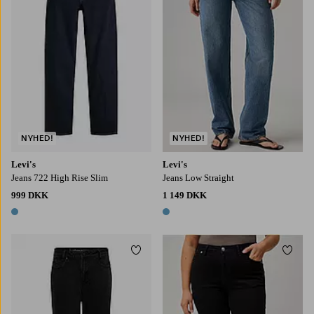
NYHED!
NYHED!
Levi's
Levi's
Jeans 722 High Rise Slim
Jeans Low Straight
999 DKK
1 149 DKK
1 farve
1 farve
Tilføj til favoritter
Tilføj