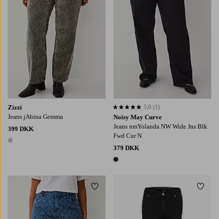
Zizzi
5,0
(1)
5,0 baseret på 1 bedømmelser
Jeans jAbina Gemma
Noisy May Curve
Jeans nmYolanda NW Wide Jns Blk
399 DKK
Fwd Cur N
1 farve
379 DKK
1 farve
Tilføj til favoritter
Tilføj
W42/L30
W44/L30
W46/L30
W48/L30