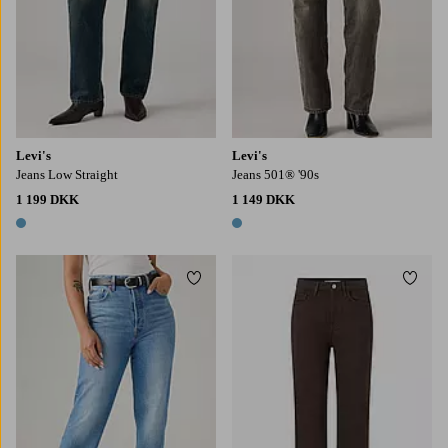
Levi's
Levi's
Jeans Low Straight
Jeans 501® '90s
1 199 DKK
1 149 DKK
1 farve
1 farve
Tilføj til favoritter
Tilføj
36
38
40
42
44