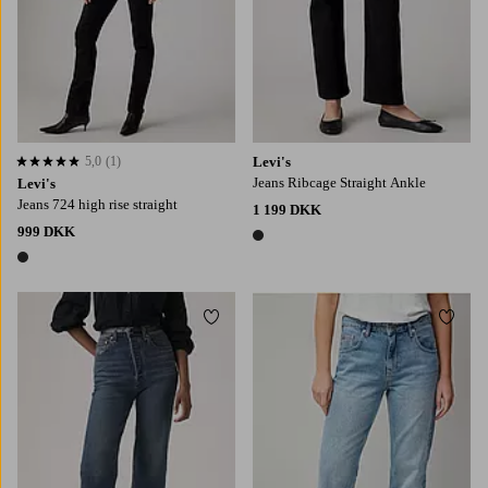
5,0
(1)
Levi's
5,0 baseret på 1 bedømmelser
Jeans Ribcage Straight Ankle
Levi's
Jeans 724 high rise straight
1 199 DKK
999 DKK
1 farve
1 farve
Tilføj til favoritter
Tilføj