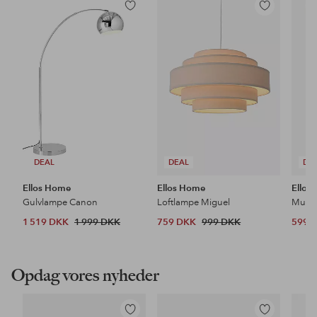
Tilføj
Tilføj
til
til
favoritter
favoritter
DEAL
DEAL
DE
Ellos Home
Ellos Home
Ellos
Gulvlampe Canon
Loftlampe Miguel
1 519 DKK
1 999 DKK
759 DKK
999 DKK
599 
Opdag vores nyheder
Tilføj
Tilføj