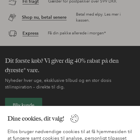
Fri fragt
Gælder for postpakker over 599 DKK
Betal med elpy. Les mer i
Shop nu, betal senere
kassen.
Express
Få din pakke allerede i morgen*
Dit første køb? Vi giver dig 40% rabat på den
dyreste* vare.
Nyheder hver uge, eksklusive tilbud og en stor dosis
stilinspiration – direkte til dig.
Bliv kunde
Dine cookies, dit valg!
* Se tilbudsbetingelser ved registrering
Ellos bruger nødvendige cookies til at få hjemmesiden til
at fungere samt cookies til analyse, personligt tilpasset