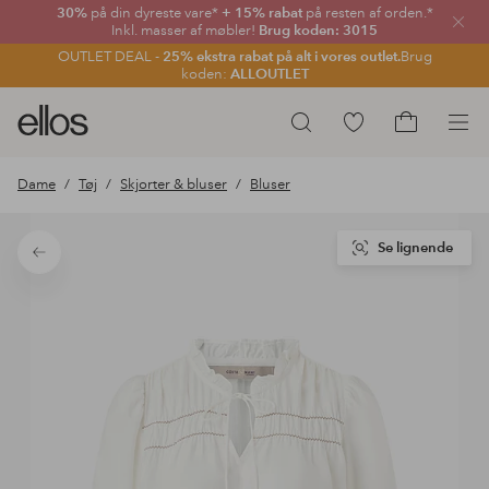
30%
på din dyreste vare*
+ 15% rabat
på resten af orden.*
Luk
Inkl. masser af møbler!
Brug koden: 3015
OUTLET DEAL -
25% ekstra rabat på alt i vores outlet.
Brug
koden:
ALLOUTLET
Ellos
Gå
Søg
logo
til
Gå
-
favoritmarkerede
til
Dame
Tøj
Skjorter & bluser
Bluser
gå
produkter
indkøbskur
til
forsiden
Se lignende
Tilbage