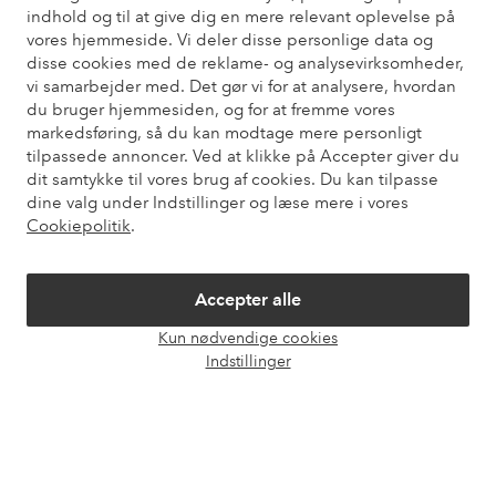
Har du brug for hjælp?
indhold og til at give dig en mere relevant oplevelse på
vores hjemmeside. Vi deler disse personlige data og
Du kan finde svar på de oftest stillede spørgsmål i vores FAQ.
disse cookies med de reklame- og analysevirksomheder,
Du kan også finde oplysninger om, hvordan du kontakter os.
vi samarbejder med. Det gør vi for at analysere, hvordan
du bruger hjemmesiden, og for at fremme vores
Kundeservice
Bestilling
Betalingsmåde
Le
markedsføring, så du kan modtage mere personligt
tilpassede annoncer. Ved at klikke på Accepter giver du
dit samtykke til vores brug af cookies. Du kan tilpasse
dine valg under Indstillinger og læse mere i vores
Mine sider
Cookiepolitik
.
Om Ellos
Accepter alle
Kun nødvendige cookies
Vores tjenester
Åbn
Indstillinger
chat
Vilkår
Venner