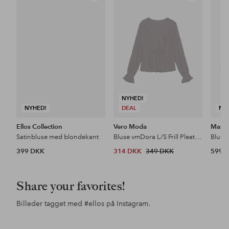
til
til
favoritter
favoritter
NYHED!
NYHED!
DEAL
NY
Ellos Collection
Vero Moda
Masai
Satinbluse med blondekant
Bluse vmDora L/S Frill Pleat Top
Bluse
399 DKK
314 DKK
349 DKK
599 
Share your favorites!
Billeder tagget med
#ellos
på Instagram.
Opslag
ellosofficial
Opslag
ellosofficial
Ops
jess
offentliggjort
offentliggjort
offe