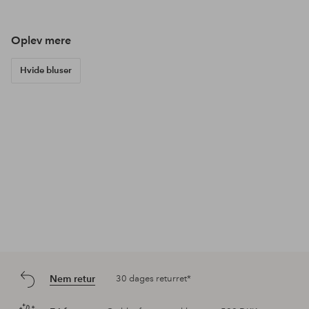
af
af
af
Oplev mere
Hvide bluser
Nem retur
30 dages returret*