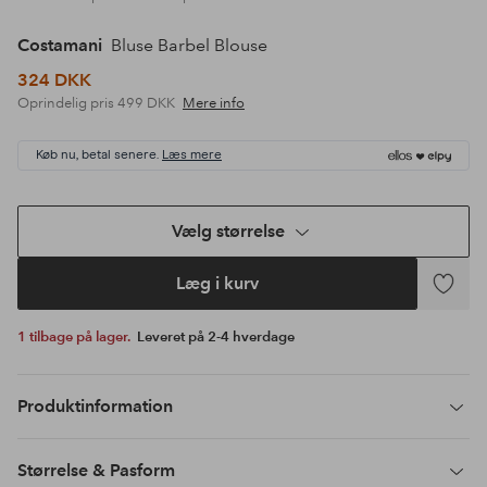
Costamani
Bluse Barbel Blouse
324 DKK
Oprindelig pris
499 DKK
Mere info
Køb nu, betal senere.
Læs mere
Vælg størrelse
Læg i kurv
Tilføj
til
1 tilbage på lager.
Leveret på 2-4 hverdage
favoritte
Produktinformation
Størrelse & Pasform