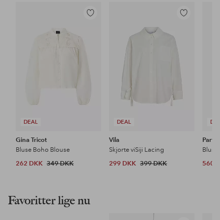
Tilføj
Tilføj
til
til
favoritter
favoritter
DEAL
DEAL
DE
Gina Tricot
Vila
Part 
Bluse Boho Blouse
Skjorte viSiji Lacing
Bluse
262 DKK
349 DKK
299 DKK
399 DKK
560 
Favoritter lige nu