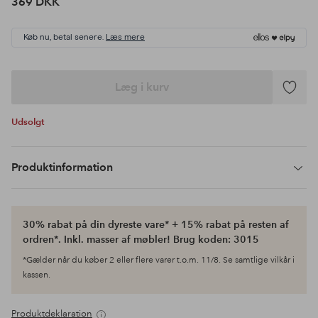
369 DKK
Køb nu, betal senere.
Læs mere
Læg i kurv
Tilføj
til
Udsolgt
favoritte
Produktinformation
30% rabat på din dyreste vare* + 15% rabat på resten af
ordren*. Inkl. masser af møbler! Brug koden: 3015
*Gælder når du køber 2 eller flere varer t.o.m. 11/8. Se samtlige vilkår i
kassen.
Produktdeklaration