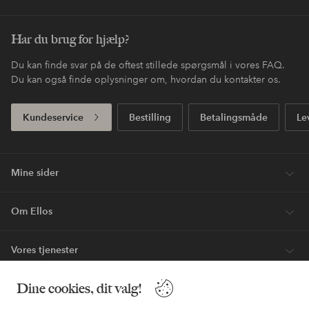
Har du brug for hjælp?
Du kan finde svar på de oftest stillede spørgsmål i vores FAQ.
Du kan også finde oplysninger om, hvordan du kontakter os.
Kundeservice
Bestilling
Betalingsmåde
Le
Mine sider
Om Ellos
Vores tjenester
Dine cookies, dit valg!
Vilkår