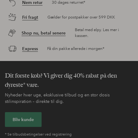
Nem retur
30 dages returret*
Fri fragt
Gælder for postpakker over 599 DKK
Betal med elpy. Les mer i
Shop nu, betal senere
kassen.
Express
Få din pakke allerede i morgen*
Dit første køb? Vi giver dig 40% rabat på den
dyreste* vare.
Nyheder hver uge, eksklusive tilbud og en stor dosis
stilinspiration – direkte til dig.
Bliv kunde
* Se tilbudsbetingelser ved registrering