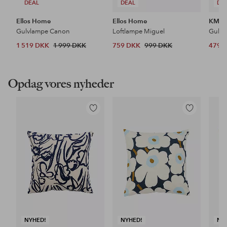
DEAL
DEAL
DE
Ellos Home
Ellos Home
KM H
Gulvlampe Canon
Loftlampe Miguel
Gulvt
1 519 DKK
1 999 DKK
759 DKK
999 DKK
479 
Opdag vores nyheder
Tilføj
Tilføj
til
til
favoritter
favoritter
NYHED!
NYHED!
NY