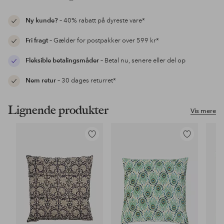
Ny kunde?
– 40% rabatt på dyreste vare*
Fri fragt
– Gælder for postpakker over 599 kr*
Fleksible betalingsmåder
– Betal nu, senere eller del op
Nem retur
– 30 dages returret*
Lignende produkter
Vis mere
Tilføj
Tilføj
til
til
favoritter
favoritter