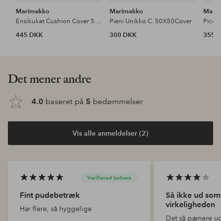
Marimekko
Marimekko
Mari
Ensikukat Cushion Cover 50×50
Pieni Unikko C. 50X50Cover
445 DKK
300 DKK
355 
Det mener andre
4.0
baseret på
5
bedømmelser
Vis alle anmeldelser (2)
Verifierad købere
Fint pudebetræk
Så ikke ud som 
virkeligheden
Har flere, så hyggelige
Det så pænere ud