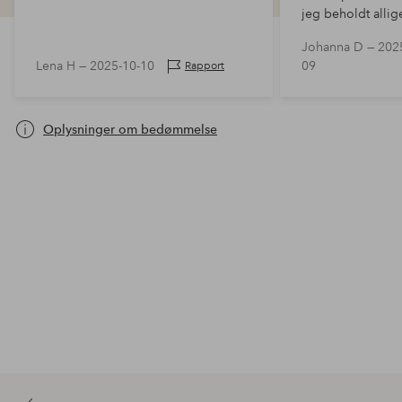
jeg beholdt alli
det passer til det
Johanna D —
202
det.
Lena H —
2025-10-10
09
Rapport
Oplysninger om bedømmelse