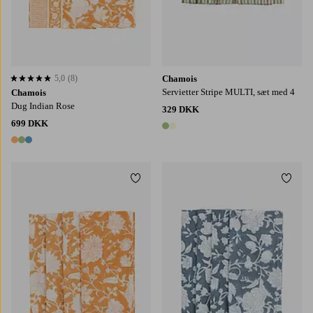
5,0
(8)
Chamois
5,0 baseret på 8 bedømmelser
Servietter Stripe MULTI, sæt med 4
Chamois
Dug Indian Rose
329 DKK
699 DKK
2 farver
3 farver
Tilføj til favoritter
Tilføj