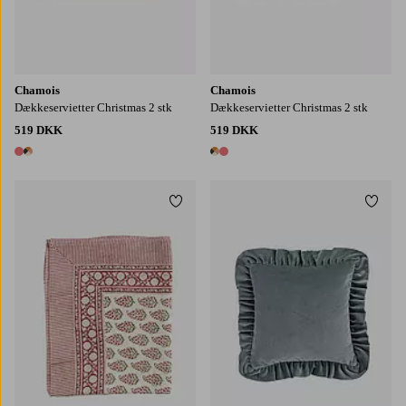
Chamois
Chamois
Dækkeservietter Christmas 2 stk
Dækkeservietter Christmas 2 stk
519 DKK
519 DKK
2 farver
2 farver
Tilføj til favoritter
Tilføj
150X230
150X350
170X270