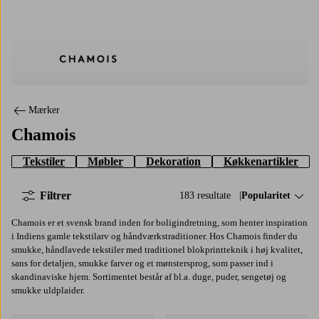
Chamois
Mærker
Chamois
Tekstiler
Møbler
Dekoration
Køkkenartikler
Filtrer
183 resultate
Sorter efter:
Popularitet
Chamois er et svensk brand inden for boligindretning, som henter inspiration
i Indiens gamle tekstilarv og håndværkstraditioner. Hos Chamois finder du
smukke, håndlavede tekstiler med traditionel blokprintteknik i høj kvalitet,
sans for detaljen, smukke farver og et mønstersprog, som passer ind i
skandinaviske hjem. Sortimentet består af bl.a. duge, puder, sengetøj og
smukke uldplaider.