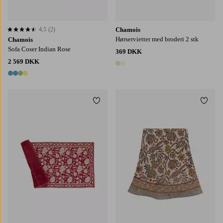
4,5
(2)
Chamois
4,5 baseret på 2 bedømmelser
Hørservietter med broderi 2 stk
Chamois
Sofa Coser Indian Rose
369 DKK
2 569 DKK
2 farver
4 farver
Tilføj til favoritter
Tilføj