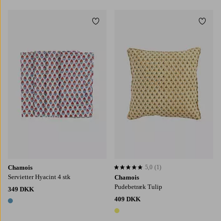
Tilføj til favoritter
Tilføj
Chamois
5,0
(1)
5,0 baseret på 1 bedømmelser
Servietter Hyacint 4 stk
Chamois
Pudebetræk Tulip
349 DKK
409 DKK
1 farve
1 farve