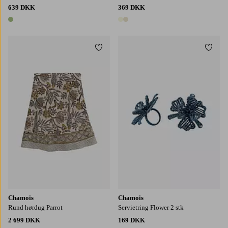
639 DKK
369 DKK
1 farve
2 farver
Tilføj til favoritter
Tilføj
Chamois
Chamois
Rund hørdug Parrot
Servietring Flower 2 stk
2 699 DKK
169 DKK