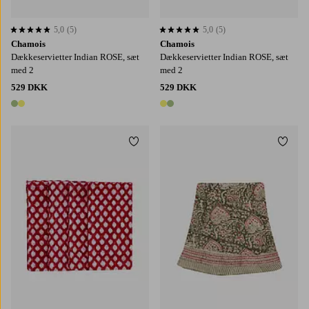
5,0
(5)
5,0
(5)
5,0 baseret på 5 bedømmelser
5,0 baseret på 5 bedømmelser
Chamois
Chamois
Dækkeservietter Indian ROSE, sæt
Dækkeservietter Indian ROSE, sæt
med 2
med 2
529 DKK
529 DKK
2 farver
2 farver
Tilføj til favoritter
Tilføj