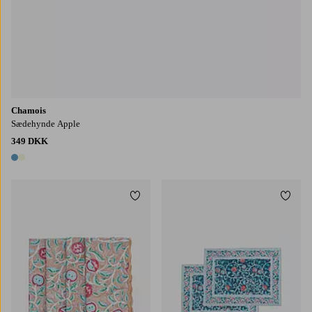
Chamois
Sædehynde Apple
349 DKK
2 farver
Tilføj til favoritter
Tilføj