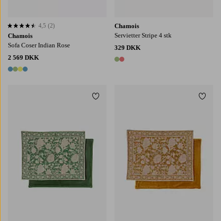
4,5
(2)
Chamois
4,5 baseret på 2 bedømmelser
Servietter Stripe 4 stk
Chamois
Sofa Coser Indian Rose
329 DKK
2 569 DKK
2 farver
4 farver
Tilføj til favoritter
Tilføj