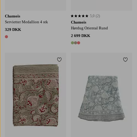
Chamois
5,0
(2)
5,0 baseret på 2 bedømmelser
Servietter Medallion 4 stk
Chamois
Hørdug Oriental Rund
329 DKK
2 699 DKK
1 farve
3 farver
Tilføj til favoritter
Tilføj
150X230
150X350
170X270