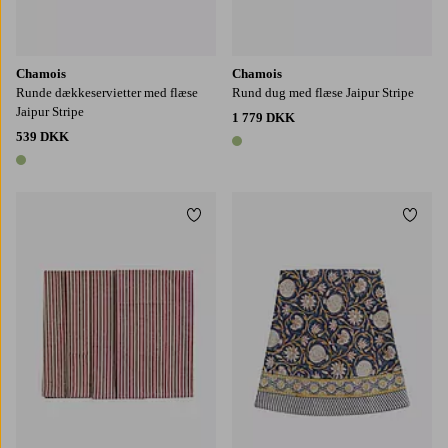
Chamois
Chamois
Runde dækkeservietter med flæse
Rund dug med flæse Jaipur Stripe
Jaipur Stripe
1 779 DKK
539 DKK
1 farve
1 farve
Tilføj til favoritter
Tilføj