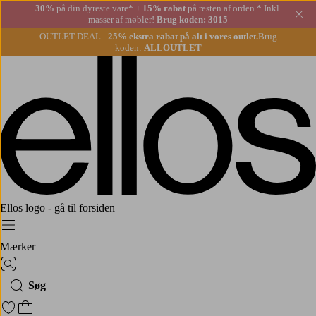
30%
på din dyreste vare*
+ 15% rabat
på resten af orden.* Inkl.
Lu
masser af møbler!
Brug koden: 3015
OUTLET DEAL -
25% ekstra rabat på alt i vores outlet.
Brug
koden:
ALLOUTLET
Ellos logo - gå til forsiden
Menu
Mærker
Billedsøgning
Søg
Gå til favoritmarkerede produkter
Gå til indkøbskurven