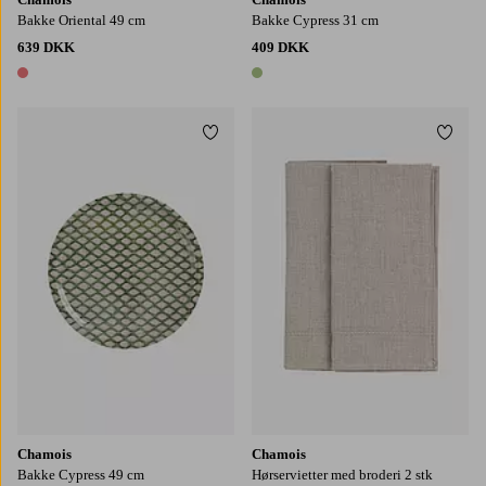
Bakke Oriental 49 cm
Bakke Cypress 31 cm
639 DKK
409 DKK
1 farve
1 farve
Tilføj til favoritter
Tilføj
Chamois
Chamois
Bakke Cypress 49 cm
Hørservietter med broderi 2 stk