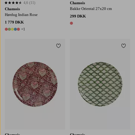
4,6
(11)
Chamois
4,6 baseret på 11 bedømmelser
Bakke Oriental 27x20 cm
Chamois
Hørdug Indian Rose
299 DKK
1 779 DKK
1 farve
+1
6 farver
Tilføj til favoritter
Tilføj
Chamois
Chamois