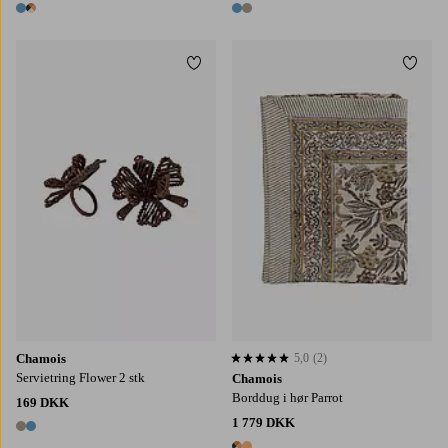
2 farver
2 farver
Tilføj til favoritter
Tilføj
150X230
150X350
170X270
Chamois
5,0
(2)
5,0 baseret på 2 bedømmelser
Servietring Flower 2 stk
Chamois
Borddug i hør Parrot
169 DKK
1 779 DKK
2 farver