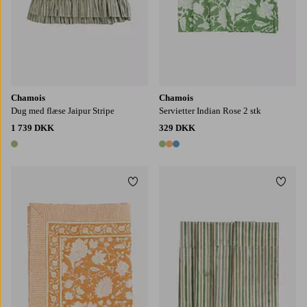
Chamois
Chamois
Dug med flæse Jaipur Stripe
Servietter Indian Rose 2 stk
1 739 DKK
329 DKK
1 farve
3 farver
Tilføj til favoritter
Tilføj
150X230
150X350
170X270