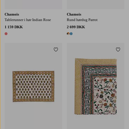
Chamois
Chamois
Tablerunner i hør Indian Rose
Rund hørdug Parrot
1 159 DKK
2 699 DKK
1 farve
2 farver
Tilføj til favoritter
Tilføj
150X230
150X350
170X270