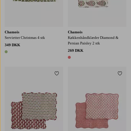
Chamois
Chamois
Servietter Christmas 4 stk
Køkkenhåndklæder Diamond &
Persian Paisley 2 stk
349 DKK
269 DKK
1 farve
1 farve
Tilføj til favoritter
Tilføj