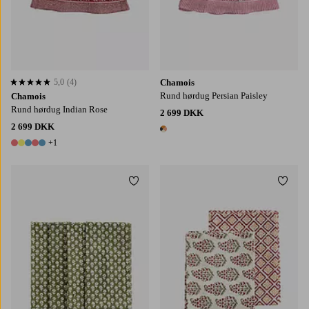
5,0
(4)
Chamois
5,0 baseret på 4 bedømmelser
Rund hørdug Persian Paisley
Chamois
Rund hørdug Indian Rose
2 699 DKK
2 699 DKK
1 farve
+1
6 farver
Tilføj til favoritter
Tilføj