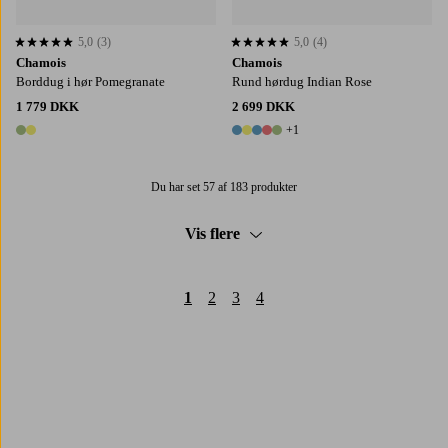
5,0
(3)
5,0
(4)
5,0 baseret på 3 bedømmelser
5,0 baseret på 4 bedømmelser
Chamois
Chamois
Borddug i hør Pomegranate
Rund hørdug Indian Rose
1 779 DKK
2 699 DKK
+1
2 farver
6 farver
Du har set 57 af 183 produkter
Vis flere
1
2
3
4
Trustpilot