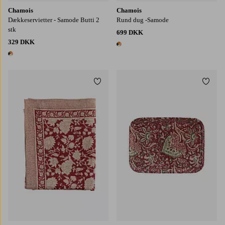
Chamois
Chamois
Dækkeservietter - Samode Butti 2
Rund dug -Samode
stk
699 DKK
329 DKK
1 farve
1 farve
Tilføj til favoritter
Tilføj
150X230
150X350
170X270