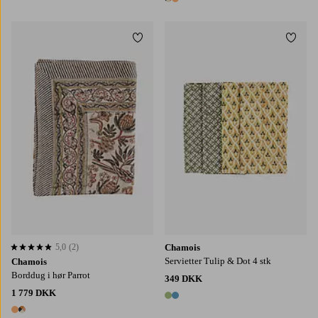
2 farver
Tilføj til favoritter
Tilføj
150X230
150X350
170X270
5,0
(2)
Chamois
5,0 baseret på 2 bedømmelser
Servietter Tulip & Dot 4 stk
Chamois
Borddug i hør Parrot
349 DKK
1 779 DKK
2 farver
2 farver