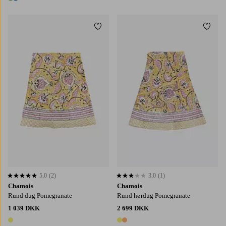
2 farver
Tilføj til favoritter
Tilføj
5,0
(2)
3,0
(1)
5,0 baseret på 2 bedømmelser
3,0 baseret på 1 bedømmelser
Chamois
Chamois
Rund dug Pomegranate
Rund hørdug Pomegranate
1 039 DKK
2 699 DKK
1 farve
2 farver