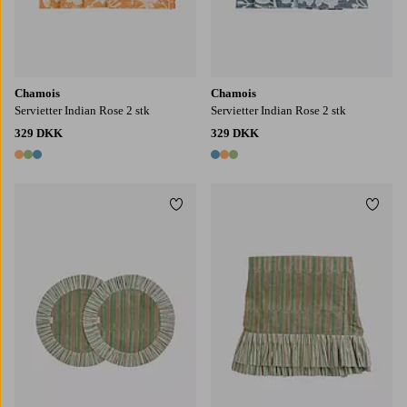
Chamois
Chamois
Servietter Indian Rose 2 stk
Servietter Indian Rose 2 stk
329 DKK
329 DKK
3 farver
3 farver
Tilføj til favoritter
Tilføj