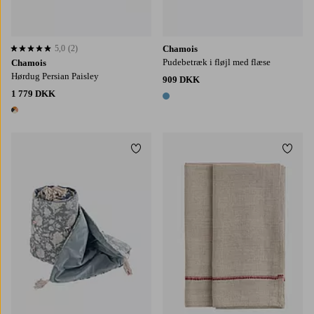
5,0
(2)
Chamois
5,0 baseret på 2 bedømmelser
Pudebetræk i fløjl med flæse
Chamois
Hørdug Persian Paisley
909 DKK
1 779 DKK
1 farve
1 farve
Tilføj til favoritter
Tilføj