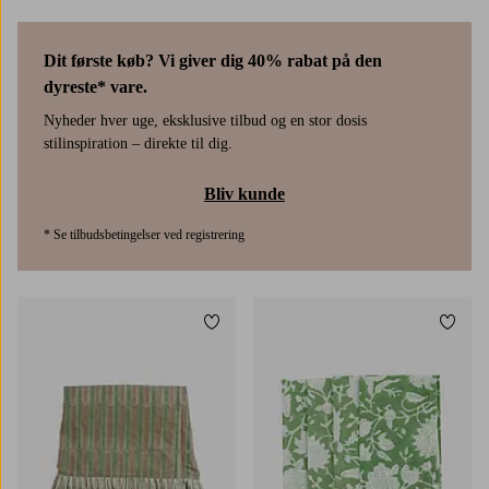
Dit første køb? Vi giver dig 40% rabat på den
dyreste* vare.
Nyheder hver uge, eksklusive tilbud og en stor dosis
stilinspiration – direkte til dig.
Bliv kunde
* Se tilbudsbetingelser ved registrering
Tilføj til favoritter
Tilføj