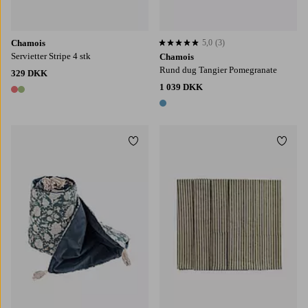
Chamois
5,0
(3)
5,0 baseret på 3 bedømmelser
Servietter Stripe 4 stk
Chamois
Rund dug Tangier Pomegranate
329 DKK
1 039 DKK
2 farver
1 farve
Tilføj til favoritter
Tilføj