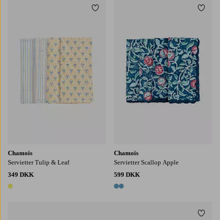
Tilføj til favoritter
Tilføj
Chamois
Chamois
Servietter Tulip & Leaf
Servietter Scallop Apple
349 DKK
599 DKK
1 farve
2 farver
Tilføj