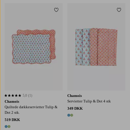
Tilføj til favoritter
Tilføj
5,0
(1)
Chamois
5,0 baseret på 1 bedømmelser
Servietter Tulip & Dot 4 stk
Chamois
Quiltede dækkeservietter Tulip &
349 DKK
Dot 2 stk.
2 farver
519 DKK
2 farver