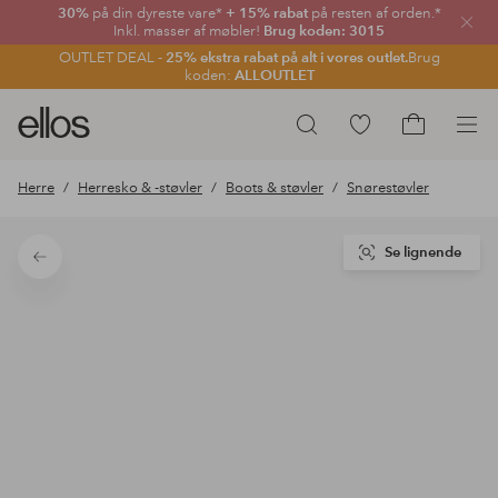
30%
på din dyreste vare*
+ 15% rabat
på resten af orden.*
Luk
Inkl. masser af møbler!
Brug koden: 3015
OUTLET DEAL -
25% ekstra rabat på alt i vores outlet.
Brug
koden:
ALLOUTLET
Ellos
Gå
Søg
logo
til
Gå
-
favoritmarkerede
til
Herre
Herresko & -støvler
Boots & støvler
Snørestøvler
gå
produkter
indkøbskur
til
forsiden
Se lignende
Tilbage