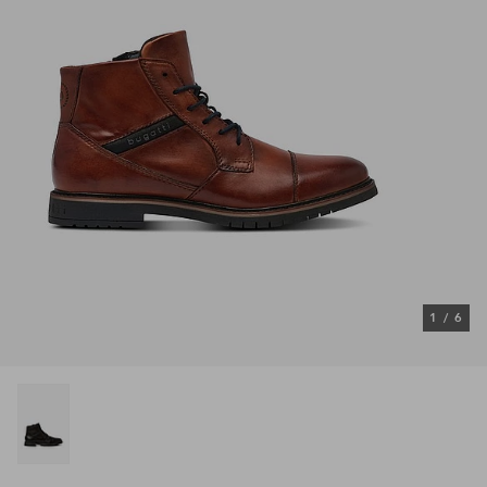
1
/
6