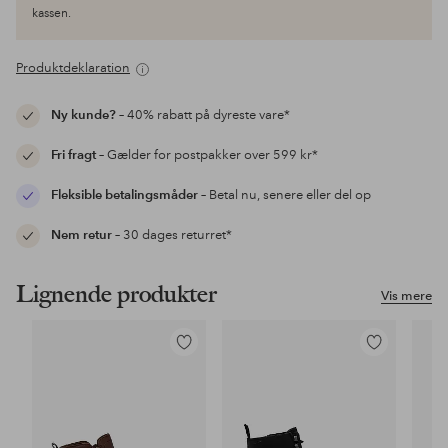
kassen.
Produktdeklaration
Ny kunde?
– 40% rabatt på dyreste vare*
Fri fragt
– Gælder for postpakker over 599 kr*
Fleksible betalingsmåder
– Betal nu, senere eller del op
Nem retur
– 30 dages returret*
Lignende produkter
Vis mere
Tilføj
Tilføj
til
til
favoritter
favoritter