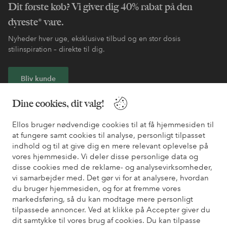
Dit første køb? Vi giver dig 40% rabat på den
dyreste* vare.
Nyheder hver uge, eksklusive tilbud og en stor dosis
stilinspiration – direkte til dig.
Bliv kunde
Dine cookies, dit valg!
* Se tilbudsbetingelser ved registrering
Ellos bruger nødvendige cookies til at få hjemmesiden til
at fungere samt cookies til analyse, personligt tilpasset
Har du brug for hjælp?
indhold og til at give dig en mere relevant oplevelse på
vores hjemmeside. Vi deler disse personlige data og
Du kan finde svar på de oftest stillede spørgsmål i vores FAQ.
disse cookies med de reklame- og analysevirksomheder,
Du kan også finde oplysninger om, hvordan du kontakter os.
vi samarbejder med. Det gør vi for at analysere, hvordan
du bruger hjemmesiden, og for at fremme vores
Kundeservice
Bestilling
Betalingsmåde
Le
markedsføring, så du kan modtage mere personligt
tilpassede annoncer. Ved at klikke på Accepter giver du
dit samtykke til vores brug af cookies. Du kan tilpasse