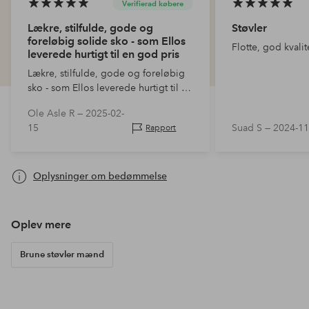
Verifierad købere
Lækre, stilfulde, gode og
Støvler
foreløbig solide sko - som Ellos
Flotte, god kvalit
leverede hurtigt til en god pris
Lækre, stilfulde, gode og foreløbig
sko - som Ellos leverede hurtigt til en
god pris
Ole Asle R —
2025-02-
15
Suad S —
2024-11
Rapport
Oplysninger om bedømmelse
Oplev mere
Brune støvler mænd