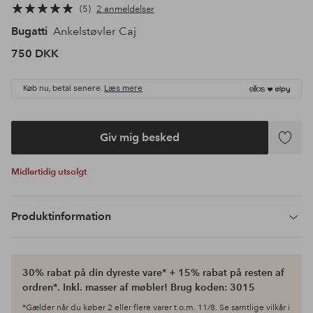
5
2 anmeldelser
Bugatti
Ankelstøvler Caj
750 DKK
Køb nu, betal senere.
Læs mere
Giv mig besked
Tilføj
til
Midlertidig utsolgt
favoritte
Produktinformation
30% rabat på din dyreste vare* + 15% rabat på resten af
ordren*. Inkl. masser af møbler! Brug koden: 3015
*Gælder når du køber 2 eller flere varer t.o.m. 11/8. Se samtlige vilkår i