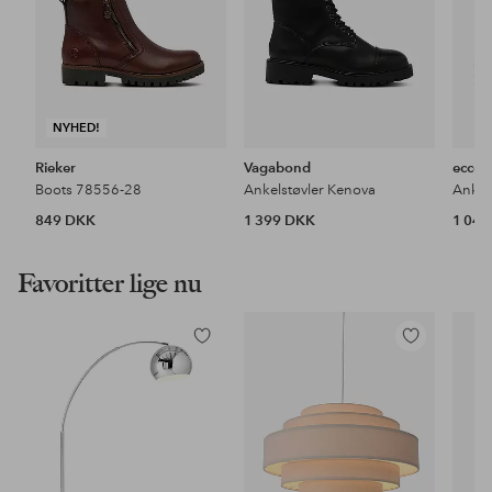
NYHED!
Rieker
Vagabond
ecco
Boots 78556-28
Ankelstøvler Kenova
849 DKK
1 399 DKK
1 04
Favoritter lige nu
Tilføj
Tilføj
til
til
favoritter
favoritter