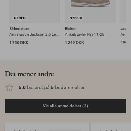
NYHED!
NYHED!
Birkenstock
Rieker
Jack 
Ankelstøvle Jackson 2.0 Lenb Black
Ankelstøvler F8311-25
1 750 DKK
1 249 DKK
499 
Det mener andre
5.0
baseret på
5
bedømmelser
Vis alle anmeldelser (2)