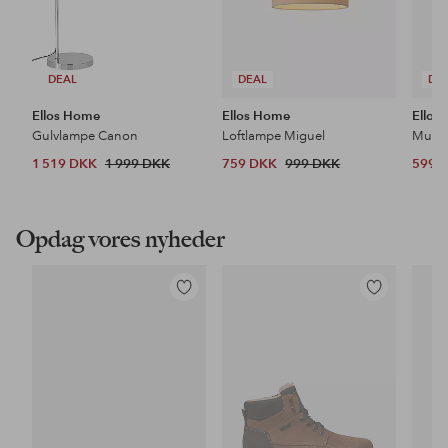
DEAL
DEAL
DE
Ellos Home
Ellos Home
Ellos
Gulvlampe Canon
Loftlampe Miguel
1 519 DKK
1 999 DKK
759 DKK
999 DKK
599 
Opdag vores nyheder
Tilføj
Tilføj
til
til
favoritter
favoritter