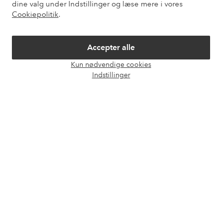
dine valg under Indstillinger og læse mere i vores
Mine sider
Cookiepolitik
.
Om Ellos
Accepter alle
Vores tjenester
Kun nødvendige cookies
Åbn
Indstillinger
chat
Vilkår
Venner
Sikre betalinger - betal nu eller del op
Vil du vide mere om
vores betalingsmuligheder
?
elpy
elpy