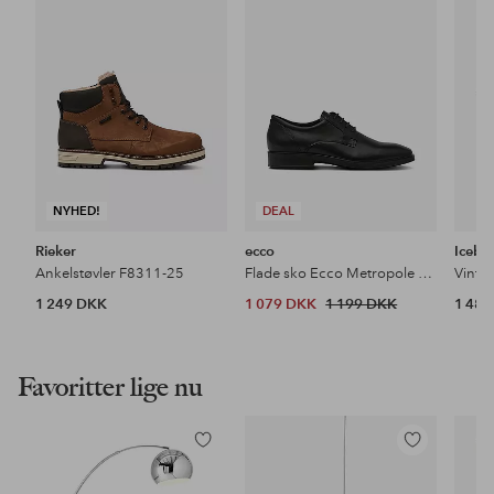
favoritter
favoritter
NYHED!
DEAL
Rieker
ecco
Icebu
Ankelstøvler F8311-25
Flade sko Ecco Metropole Milan
1 249 DKK
1 079 DKK
1 199 DKK
1 48
Favoritter lige nu
Tilføj
Tilføj
til
til
favoritter
favoritter