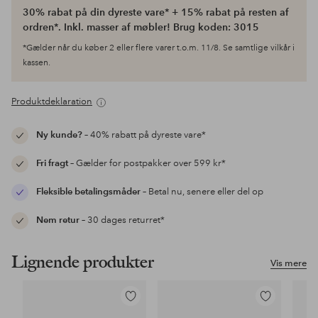
30% rabat på din dyreste vare* + 15% rabat på resten af
ordren*. Inkl. masser af møbler! Brug koden: 3015
*Gælder når du køber 2 eller flere varer t.o.m. 11/8. Se samtlige vilkår i
kassen.
Produktdeklaration
Ny kunde?
– 40% rabatt på dyreste vare*
Fri fragt
– Gælder for postpakker over 599 kr*
Fleksible betalingsmåder
– Betal nu, senere eller del op
Nem retur
– 30 dages returret*
Lignende produkter
Vis mere
Tilføj
Tilføj
til
til