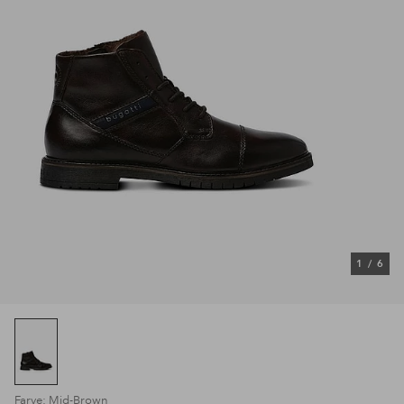
1
/
6
Farve: Mid-Brown