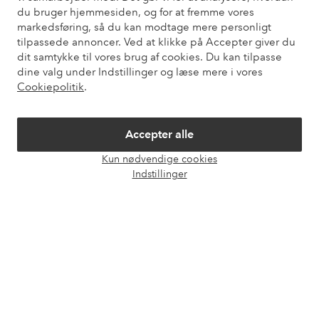
du bruger hjemmesiden, og for at fremme vores
Kundeservice
Bestilling
Betalingsmåde
Le
markedsføring, så du kan modtage mere personligt
tilpassede annoncer. Ved at klikke på Accepter giver du
dit samtykke til vores brug af cookies. Du kan tilpasse
dine valg under Indstillinger og læse mere i vores
Mine sider
Cookiepolitik
.
Om Ellos
Accepter alle
Vores tjenester
Kun nødvendige cookies
Åbn
Indstillinger
chat
Vilkår
Venner
Sikre betalinger - betal nu eller del op