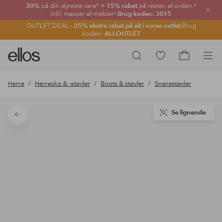
30%
på din dyreste vare*
+ 15% rabat
på resten af orden.*
Luk
Inkl. masser af møbler!
Brug koden: 3015
OUTLET DEAL -
25% ekstra rabat på alt i vores outlet.
Brug
koden:
ALLOUTLET
Ellos
Gå
Søg
logo
til
Gå
-
favoritmarkerede
til
Herre
Herresko & -støvler
Boots & støvler
Snørestøvler
gå
produkter
indkøbskur
til
forsiden
Se lignende
Tilbage