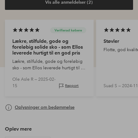
Vis alle anmeldelser (2)
Verifierad købere
Lækre, stilfulde, gode og
Støvler
foreløbig solide sko - som Ellos
Flotte, god kvalit
leverede hurtigt til en god pris
Lækre, stilfulde, gode og foreløbig
sko - som Ellos leverede hurtigt til en
god pris
Ole Asle R —
2025-02-
15
Suad S —
2024-11
Rapport
Oplysninger om bedømmelse
Oplev mere