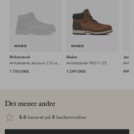
NYHED!
NYHED!
Birkenstock
Rieker
Jack 
Ankelstøvle Jackson 2.0 Lenb Black
Ankelstøvler F8311-25
1 750 DKK
1 249 DKK
499 
Det mener andre
5.0
baseret på
5
bedømmelser