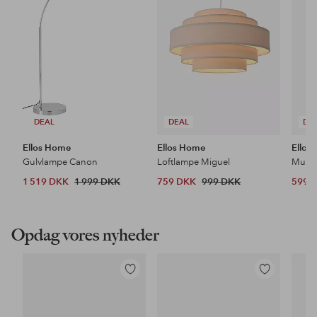
DEAL
DEAL
DE
Ellos Home
Ellos Home
Ellos
Gulvlampe Canon
Loftlampe Miguel
1 519 DKK
1 999 DKK
759 DKK
999 DKK
599 
Opdag vores nyheder
Tilføj
Tilføj
til
til
favoritter
favoritter