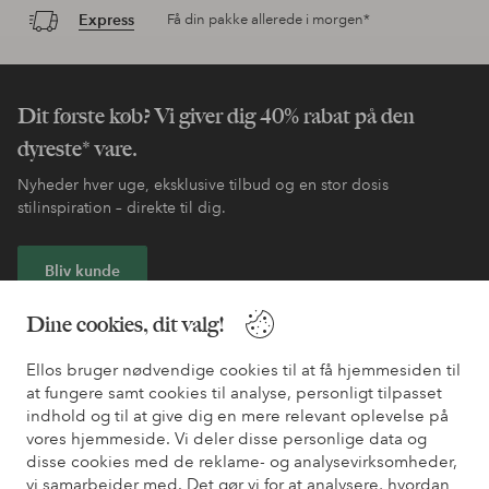
Express
Få din pakke allerede i morgen*
Dit første køb? Vi giver dig 40% rabat på den
dyreste* vare.
Nyheder hver uge, eksklusive tilbud og en stor dosis
stilinspiration – direkte til dig.
Bliv kunde
Dine cookies, dit valg!
* Se tilbudsbetingelser ved registrering
Ellos bruger nødvendige cookies til at få hjemmesiden til
at fungere samt cookies til analyse, personligt tilpasset
Har du brug for hjælp?
indhold og til at give dig en mere relevant oplevelse på
vores hjemmeside. Vi deler disse personlige data og
Du kan finde svar på de oftest stillede spørgsmål i vores FAQ.
disse cookies med de reklame- og analysevirksomheder,
Du kan også finde oplysninger om, hvordan du kontakter os.
vi samarbejder med. Det gør vi for at analysere, hvordan