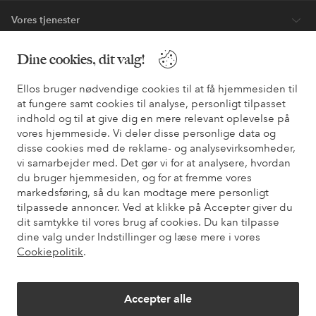
Vores tjenester
Dine cookies, dit valg!
Vilkår
Ellos bruger nødvendige cookies til at få hjemmesiden til
Venner
at fungere samt cookies til analyse, personligt tilpasset
indhold og til at give dig en mere relevant oplevelse på
vores hjemmeside. Vi deler disse personlige data og
disse cookies med de reklame- og analysevirksomheder,
Sikre betalinger - betal nu eller del op
vi samarbejder med. Det gør vi for at analysere, hvordan
du bruger hjemmesiden, og for at fremme vores
Vil du vide mere om
vores betalingsmuligheder
?
markedsføring, så du kan modtage mere personligt
elpy
elpy
tilpassede annoncer. Ved at klikke på Accepter giver du
dit samtykke til vores brug af cookies. Du kan tilpasse
dine valg under Indstillinger og læse mere i vores
Cookiepolitik
.
Danmark - Vælg land
Accepter alle
Facebook
Instagram
Pinterest
Youtube