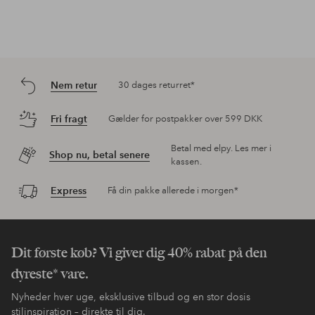
Nem retur
30 dages returret*
Fri fragt
Gælder for postpakker over 599 DKK
Betal med elpy. Les mer i
Shop nu, betal senere
kassen.
Express
Få din pakke allerede i morgen*
Dit første køb? Vi giver dig 40% rabat på den
dyreste* vare.
Nyheder hver uge, eksklusive tilbud og en stor dosis
stilinspiration – direkte til dig.