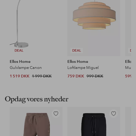
DEAL
DEAL
DE
Ellos Home
Ellos Home
Ellos
Gulvlampe Canon
Loftlampe Miguel
1 519 DKK
1 999 DKK
759 DKK
999 DKK
599 
Opdag vores nyheder
Tilføj
Tilføj
til
til
favoritter
favoritter