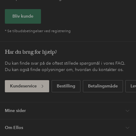
Bliv kunde
* Se tilbudsbetingelser ved registrering
Har du brug for hjælp?
Du kan finde svar på de oftest stillede spørgsmål i vores FAQ.
Du kan også finde oplysninger om, hvordan du kontakter os.
Kundeservice
Bestilling
Betalingsmåde
Le
Mine sider
Om Ellos