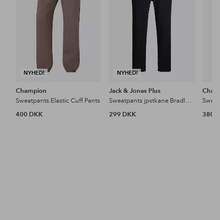
NYHED!
NYHED!
Champion
Jack & Jones Plus
Cham
Sweatpants Elastic Cuff Pants
Sweatpants jpstkane Bradley Unc
400 DKK
299 DKK
380 