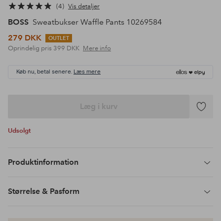
4
Vis detaljer
BOSS
Sweatbukser Waffle Pants 10269584
279 DKK
OUTLET
Oprindelig pris
399 DKK
Mere info
Køb nu, betal senere.
Læs mere
Læg i kurv
Tilføj
til
Udsolgt
favoritte
Produktinformation
Størrelse & Pasform