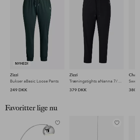
til
til
favoritter
favoritter
NYHED!
Zizzi
Zizzi
Cham
Bukser aBasic Loose Pants
Træningstights aNanna 7/8 Pockers Tights
249 DKK
379 DKK
380 
Favoritter lige nu
Tilføj
Tilføj
til
til
favoritter
favoritter