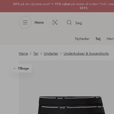
30%
på din dyreste vare*
+ 15% rabat
på resten af orden.* Inkl. ma
3015
Herre
Søg
Billedsøgning
Afdelningsnavigation
Nyheder
Tøj
Herr
Herre
Tøj
Undertøj
Underbukser & boxershorts
Tilbage