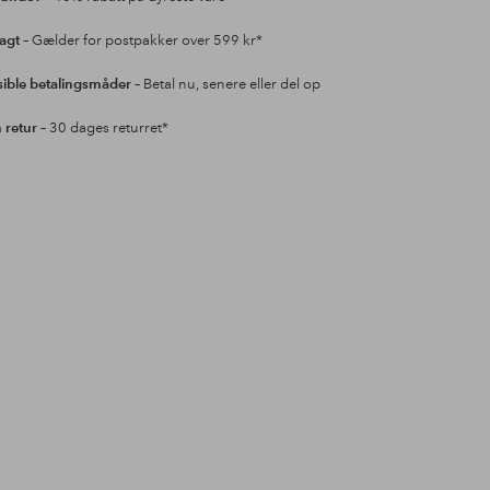
ragt
– Gælder for postpakker over 599 kr*
sible betalingsmåder
– Betal nu, senere eller del op
retur
– 30 dages returret*