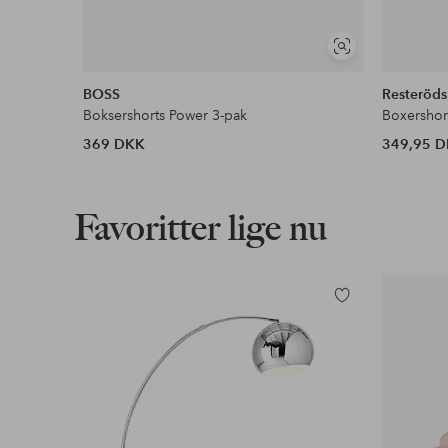
Se
lignende
BOSS
Resteröds
Boksershorts Power 3-pak
Boxershor
369 DKK
349,95 
Favoritter lige nu
Tilføj
til
favoritter