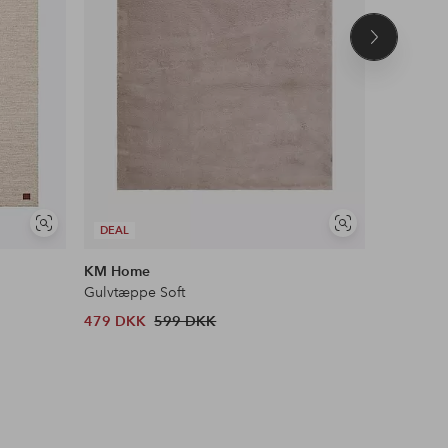
Næste
produkt
Se
Se
DEAL
DEAL
lignende
lignende
KM Home
Spinder 
Gulvtæppe Soft
Skostativ
479 DKK
599 DKK
1 306 D