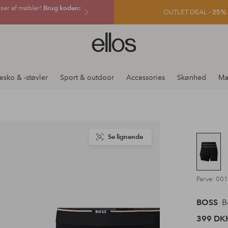
sser af møbler!
Brug koden:
OUTLET DEAL -
25% e
Ellos
logo
-
gå
esko & -støvler
Sport & outdoor
Accessories
Skønhed
Mæ
til
forsiden
Se lignende
Farve: 00
BOSS
B
399 DK