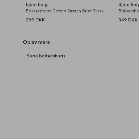
Björn Borg
Björn Bor
Boksershorts Cotton Stretch Brief 3-pak
Boksersho
299 DKK
349 DKK
Oplev mere
Sorte boksershorts