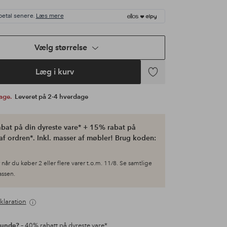
betal senere.
Læs mere
Vælg størrelse
Læg i kurv
Tilføj
til
bage.
Leveret på 2-4 hverdage
favoritter
bat på din dyreste vare* + 15% rabat på
af ordren*. Inkl. masser af møbler! Brug koden:
når du køber 2 eller flere varer t.o.m. 11/8. Se samtlige
kassen.
klaration
kunde?
– 40% rabatt på dyreste vare*