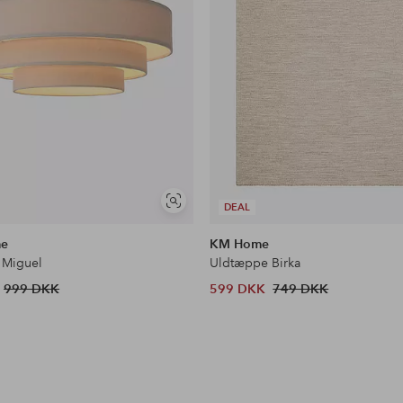
Se
DEAL
lignende
me
KM Home
 Miguel
Uldtæppe Birka
999 DKK
599 DKK
749 DKK