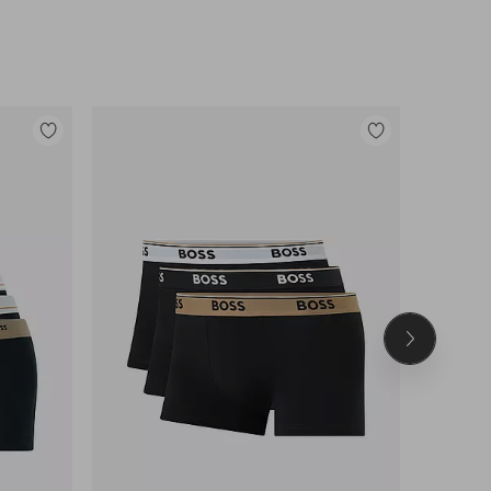
Tilføj
Tilføj
til
til
favoritter
favoritter
Næste
produkt