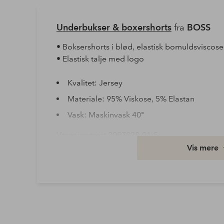
Underbukser & boxershorts
fra
BOSS
• Boksershorts i blød, elastisk bomuldsviscos
• Elastisk talje med logo
Kvalitet: Jersey
Materiale: 95% Viskose, 5% Elastan
Vask: Maskinvask 40°
Varenummer: 2097828-01-S
Vis mere
Download højopløst billede
Fri fragt
Gælder for postpakker over 599 kr