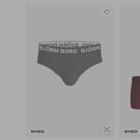
Tilføj
til
favoritter
Se
NYHED!
NYHED!
lignende