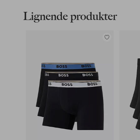
Læs mere
Lignende produkter
Faktura & Konto
Vores mest fordelagtige betalingsmetode
Tilføj
til
Læs mere
favoritter