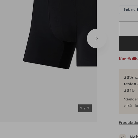
Køb nu, 
Næste
produkt
Kun få til
30% ra
resten 
3015
*Gælder 
vilkår i 
1
/
2
Produktde
Ny 