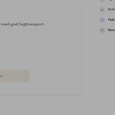
Fri f
Flek
e med god fugttransport
Nem 