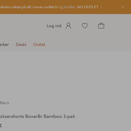
kstra rabat på alt i vores outlet.
Brug koden:
ALLOUTLET
Luk
Gå
Log ind
til
Gå
favoritmarkerede
til
rker
Deals
Outlet
produkter
indkøbskurven
1Black
oksershorts BoxerBr Bamboo 3-pak
K