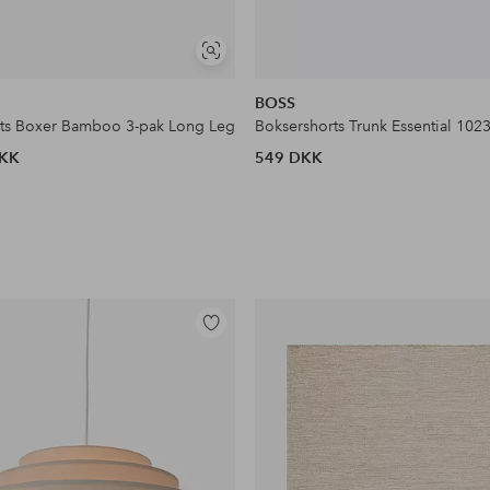
Se
lignende
BOSS
ts Boxer Bamboo 3-pak Long Leg
Boksershorts Trunk Essential 102
DKK
549 DKK
Tilføj
til
favoritter