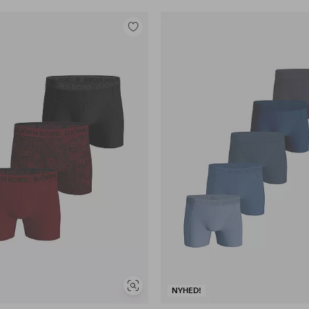
Tilføj
til
favoritter
Se
NYHED!
lignende