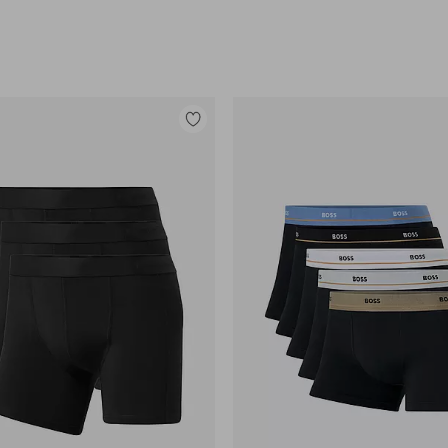
Tilføj
til
favoritter