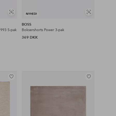
Se
Se
NYHED!
lignende
lignende
BOSS
Ellos Col
3993 5-pak
Boksershorts Power 3-pak
Boxershor
369 DKK
349 DKK
Tilføj
Tilføj
til
til
favoritter
favoritter