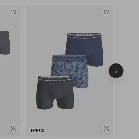
Tilføj
Tilføj
til
til
favoritter
favoritter
Næste
produkt
Se
Se
NYHED!
NYHED!
lignende
lignende