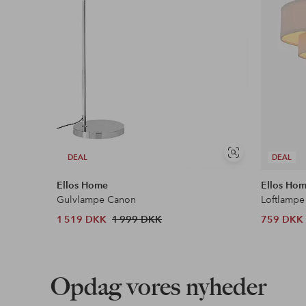
Se
DEAL
DEAL
lignende
Ellos Home
Ellos Ho
Gulvlampe Canon
Loftlampe
1 519 DKK
1 999 DKK
759 DKK
Opdag vores nyheder