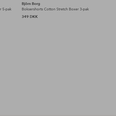
Björn Borg
Björn Bor
r 5-pak
Boksershorts Cotton Stretch Boxer 3-pak
Boksersho
349 DKK
499 DKK