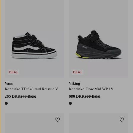
DEAL
DEAL
Vans
Viking
Kondisko TD Sk8-mid Reissue V
Kondisko Flow Mid WP 1V
265 DKK
379 DKK
680 DKK
800 DKK
1 farve
1 farve
Tilføj til favoritter
Tilføj