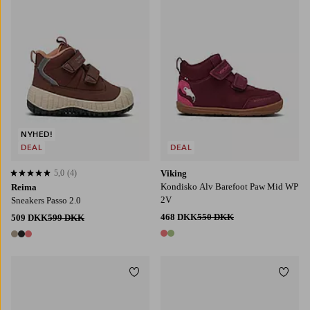
NYHED!
DEAL
DEAL
5,0
(4)
Viking
5,0 baseret på 4 bedømmelser
Kondisko Alv Barefoot Paw Mid WP
Reima
2V
Sneakers Passo 2.0
468 DKK
550 DKK
509 DKK
599 DKK
2 farver
3 farver
Tilføj til favoritter
Tilføj