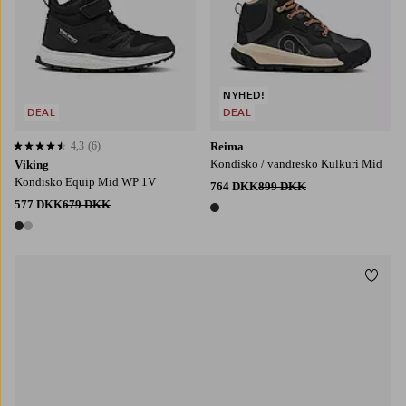
NYHED!
DEAL
DEAL
4,3
(6)
Reima
4,3 baseret på 6 bedømmelser
Kondisko / vandresko Kulkuri Mid
Viking
Kondisko Equip Mid WP 1V
764 DKK
899 DKK
577 DKK
679 DKK
1 farve
2 farver
Tilføj