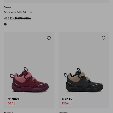
Vans
Sneakers Mte Sk8-hi
405 DKK
579 DKK
1 farve
Tilføj til favoritter
Tilføj
NYHED!
NYHED!
DEAL
DEAL
Reima
Reima