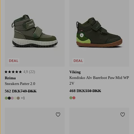
DEAL
DEAL
4,9
(22)
Viking
4,9 baseret på 22 bedømmelser
Kondisko Alv Barefoot Paw Mid WP
Reima
2V
Sneakers Patter 2.0
468 DKK
550 DKK
562 DKK
749 DKK
+1
2 farver
6 farver
Tilføj til favoritter
Tilføj