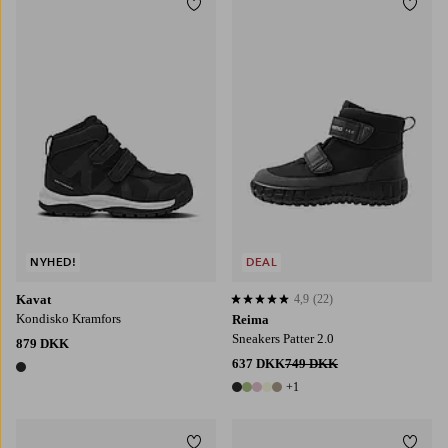
Tilføj til favoritter
Tilføj
NYHED!
DEAL
Kavat
4,9
(22)
4,9 baseret på 22 bedømmelser
Kondisko Kramfors
Reima
Sneakers Patter 2.0
879 DKK
637 DKK
749 DKK
1 farve
+1
6 farver