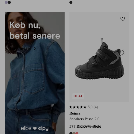
2 farver
1 farve
Tilføj
Læs mere
DEAL
5,0
(4)
5,0 baseret på 4 bedømmelser
Reima
Sneakers Passo 2.0
577 DKK
679 DKK