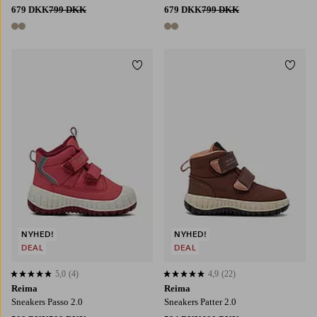
679 DKK
799 DKK
679 DKK
799 DKK
2 farver
2 farver
Tilføj til favoritter
Tilføj
NYHED!
NYHED!
DEAL
DEAL
5,0
(4)
4,9
(22)
5,0 baseret på 4 bedømmelser
4,9 baseret på 22 bedømmelser
Reima
Reima
Sneakers Passo 2.0
Sneakers Patter 2.0