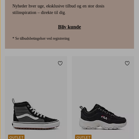
Nyheder hver uge, eksklusive tilbud og en stor dosis
stilinspiration – direkte til dig.
Bliv kunde
* Se tilbudsbetingelser ved registrering
Tilføj til favoritter
Tilføj
12,5C
13,5C
1,5
2,5
3
OUTLET
OUTLET