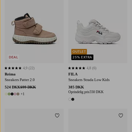
OUTLET
DEAL
25% EXTRA
4,9
(22)
4,8
(6)
4,9 baseret på 22 bedømmelser
4,8 baseret på 6 bedømmelser
Reima
FILA
Sneakers Patter 2.0
Sneakers Strada Low Kids
524 DKK
699 DKK
385 DKK
Oprindelig pris
550 DKK
+1
6 farver
2 farver
Tilføj til favoritter
Tilføj