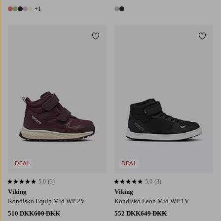
+1
6 farver
2 farver
Tilføj til favoritter
Tilføj
DEAL
DEAL
5,0
(3)
5,0
(3)
5,0 baseret på 3 bedømmelser
5,0 baseret på 3 bedømmelser
Viking
Viking
Kondisko Equip Mid WP 2V
Kondisko Leon Mid WP 1V
510 DKK
600 DKK
552 DKK
649 DKK