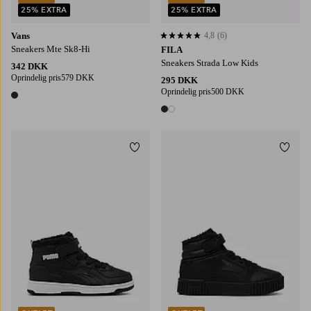
25% EXTRA
25% EXTRA
Vans
4,8
(6)
4,8 baseret på 6 bedømmelser
Sneakers Mte Sk8-Hi
FILA
Sneakers Strada Low Kids
342 DKK
Oprindelig pris
579 DKK
295 DKK
Oprindelig pris
500 DKK
1 farve
2 farver
Tilføj til favoritter
Tilføj