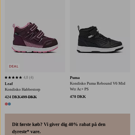
DEAL
4,8
(4)
Puma
4,8 baseret på 4 bedømmelser
Kondisko Puma Rebound V6 Mid
Leaf
Wtr Ac+ PS
Kondisko Habbestorp
470 DKK
424 DKK
499 DKK
2 farver
Dit første køb? Vi giver dig 40% rabat på den
dyreste* vare.