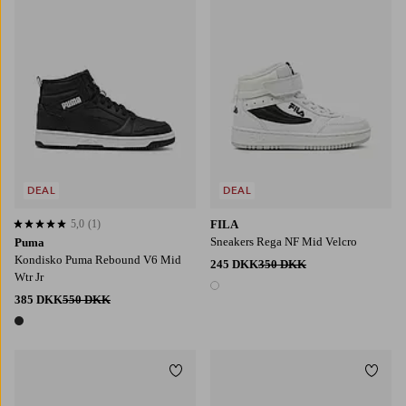
DEAL
DEAL
5,0
(1)
FILA
5,0 baseret på 1 bedømmelser
Sneakers Rega NF Mid Velcro
Puma
Kondisko Puma Rebound V6 Mid
245 DKK
350 DKK
Wtr Jr
1 farve
385 DKK
550 DKK
1 farve
Tilføj til favoritter
Tilføj