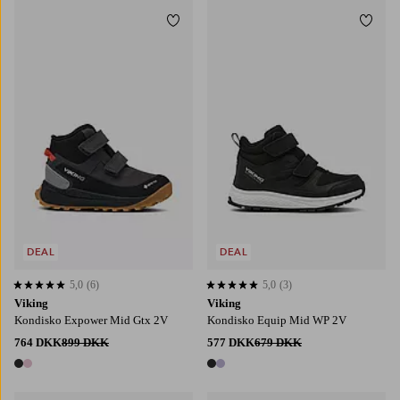
Tilføj til favoritter
Tilføj
DEAL
DEAL
5,0
(6)
5,0
(3)
5,0 baseret på 6 bedømmelser
5,0 baseret på 3 bedømmelser
Viking
Viking
Kondisko Expower Mid Gtx 2V
Kondisko Equip Mid WP 2V
764 DKK
899 DKK
577 DKK
679 DKK
2 farver
2 farver