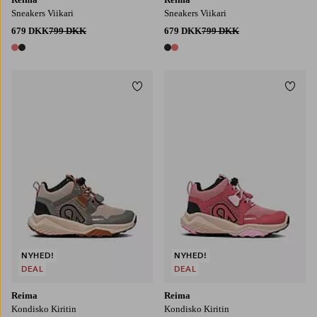
Sneakers Viikari
Sneakers Viikari
679 DKK
799 DKK
679 DKK
799 DKK
2 farver
2 farver
Tilføj til favoritter
Tilføj
NYHED!
NYHED!
DEAL
DEAL
Reima
Reima
Kondisko Kiritin
Kondisko Kiritin