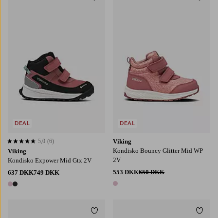
Tilføj til favoritter
Tilføj
DEAL
DEAL
5,0
(6)
Viking
5,0 baseret på 6 bedømmelser
Kondisko Bouncy Glitter Mid WP
Viking
2V
Kondisko Expower Mid Gtx 2V
553 DKK
650 DKK
637 DKK
749 DKK
1 farve
2 farver
Tilføj til favoritter
Tilføj