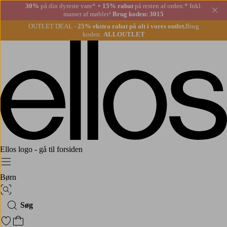
30%
på din dyreste vare*
+ 15% rabat
på resten af orden.* Inkl.
Lu
masser af møbler!
Brug koden: 3015
OUTLET DEAL -
25% ekstra rabat på alt i vores outlet.
Brug
koden:
ALLOUTLET
Ellos logo - gå til forsiden
Menu
Børn
Billedsøgning
Søg
Gå til favoritmarkerede produkter
Gå til indkøbskurven