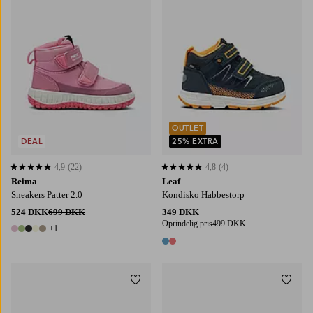
OUTLET
DEAL
25% EXTRA
4,9
(22)
4,8
(4)
4,9 baseret på 22 bedømmelser
4,8 baseret på 4 bedømmelser
Reima
Leaf
Sneakers Patter 2.0
Kondisko Habbestorp
524 DKK
699 DKK
349 DKK
Oprindelig pris
499 DKK
+1
6 farver
2 farver
Tilføj til favoritter
Tilføj
3,5
4
5
6