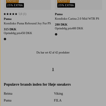
OUTLET
OUTLET
25% EXTRA
25% EXTRA
5,0
(1)
Puma
5,0 baseret på 1 bedømmelser
Kondisko Carina 2.0 Mid WTR PS
Puma
Kondisko Puma Rebound Joy Fur PS
280 DKK
Oprindelig pris
400 DKK
315 DKK
Oprindelig pris
450 DKK
1 farve
1 farve
Du har set 42 af 42 produkter
1
Populære brands inden for Høje sneakers
Reima
Viking
Puma
FILA