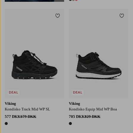
3 farver
Tilføj til favoritter
Tilføj
DEAL
DEAL
Viking
Viking
Kondisko Track Mid WP SL
Kondisko Equip Mid WP Boa
577 DKK
679 DKK
705 DKK
829 DKK
1 farve
1 farve