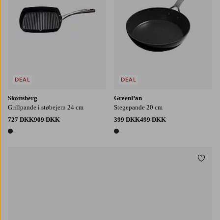
DEAL
DEAL
Skottsberg
GreenPan
Grillpande i støbejern 24 cm
Stegepande 20 cm
727 DKK
909 DKK
399 DKK
499 DKK
1 farve
1 farve
Tilføj