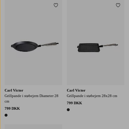
Tilføj til favoritter
Tilføj
Carl Victor
Carl Victor
Grillpande i støbejern Diameter 28
Grillpande i støbejern 28x28 cm
cm
799 DKK
799 DKK
1 farve
1 farve