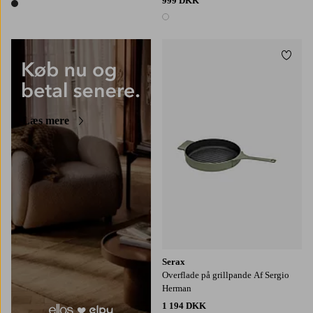
999 DKK
1 farve
1 farve
Tilføj
Læs mere
Serax
Overflade på grillpande Af Sergio
Herman
1 194 DKK