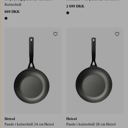
Kulstofstål
2 699 DKK
669 DKK
1 farve
1 farve
Tilføj til favoritter
Tilføj
Heirol
Heirol
Pande i kulstofstål 24 cm Heirol
Pande i kulstofstål 28 cm Heirol