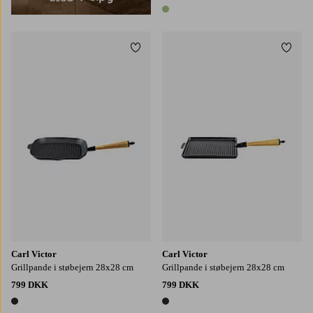
1 farve
Tilføj til favoritter
Tilføj
Carl Victor
Carl Victor
Grillpande i støbejern 28x28 cm
Grillpande i støbejern 28x28 cm
799 DKK
799 DKK
1 farve
1 farve