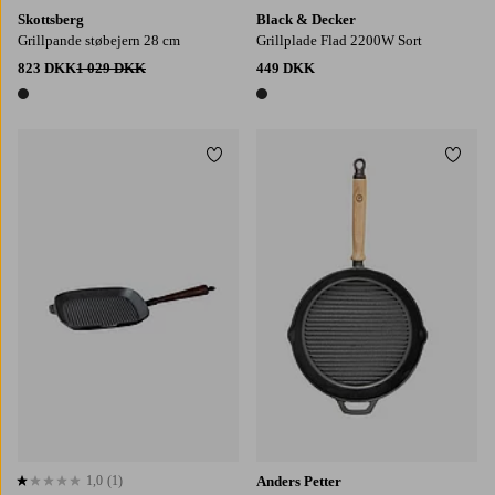
Skottsberg
Black & Decker
Grillpande støbejern 28 cm
Grillplade Flad 2200W Sort
823 DKK
1 029 DKK
449 DKK
1 farve
1 farve
Tilføj til favoritter
Tilføj
1,0
(1)
Anders Petter
1,0 baseret på 1 bedømmelser