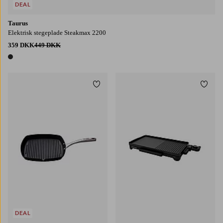
DEAL
Taurus
Elektrisk stegeplade Steakmax 2200
359 DKK
449 DKK
1 farve
Tilføj til favoritter
Tilføj
DEAL