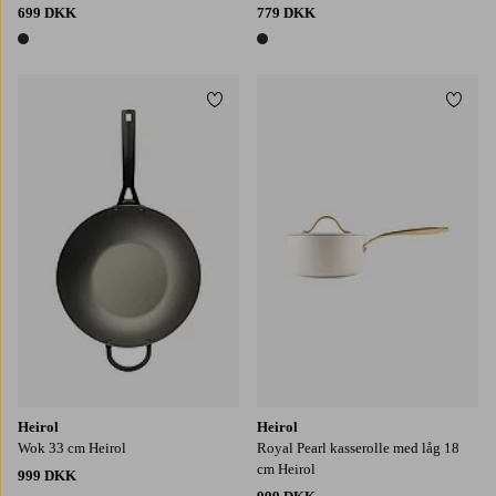
699 DKK
779 DKK
1 farve
1 farve
Tilføj til favoritter
Tilføj
Heirol
Heirol
Wok 33 cm Heirol
Royal Pearl kasserolle med låg 18
cm Heirol
999 DKK