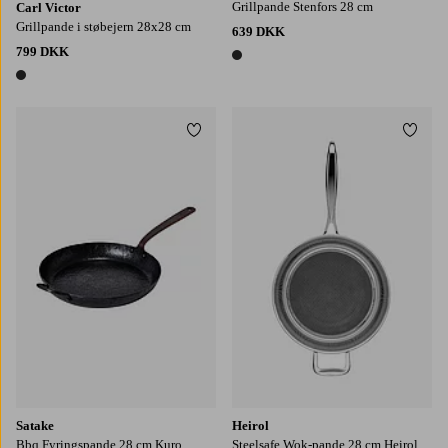
Grillpande Stenfors 28 cm
Carl Victor
Grillpande i støbejern 28x28 cm
639 DKK
799 DKK
1 farve
1 farve
Tilføj til favoritter
Tilføj
Satake
Heirol
Bbq Fyringspande 28 cm Kuro
Steelsafe Wok-pande 28 cm Heirol