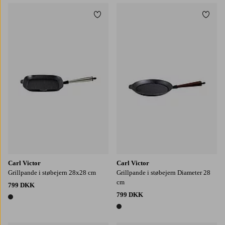
Tilføj til favoritter
Tilføj
Carl Victor
Carl Victor
Grillpande i støbejern 28x28 cm
Grillpande i støbejern Diameter 28
cm
799 DKK
799 DKK
1 farve
1 farve