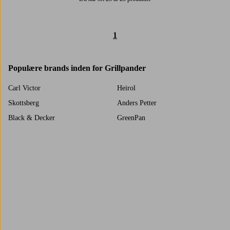
1
Populære brands inden for Grillpander
Carl Victor
Heirol
Skottsberg
Anders Petter
Black & Decker
GreenPan
Satake
Scanpan
Serax
Taurus
Trustpilot