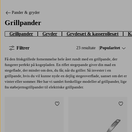
Pander & gryder
Grillpander
Grillpander
Gryder
Grydesæt & kasserollesæt
Ka
Filtrer
23 resultate
Sorter efter:
Popularitet
Få den friskgrillede fornemmelse hele året rundt med en grillpande, der
fungerer perfekt på kogepladen. En riflet stegepande giver din mad en
stegeflade, der minder om den, du får, når du griller. Så invester i en
grillpande, hvis du vil kunne nyde en dejlig stegeoverflade, uanset om det er
vinter eller sommer. Her har vi samlet forskellige modeller af grillpander, lige
fra støbejernsgrillpander til elektriske grillpander.
Tilføj til favoritter
Tilføj