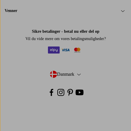
Venner
Sikre betalinger - betal nu eller del op
Vil du vide mere om
vores betalingsmuligheder
?
elpy
visa
mastercard
Danmark
- Vælg land
Facebook
Instagram
Pinterest
Youtube