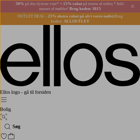
30%
på din dyreste vare*
+ 15% rabat
på resten af orden.* Inkl.
Lu
masser af møbler!
Brug koden: 3015
OUTLET DEAL -
25% ekstra rabat på alt i vores outlet.
Brug
koden:
ALLOUTLET
Ellos logo - gå til forsiden
Menu
Bolig
Billedsøgning
Søg
Gå til favoritmarkerede produkter
Gå til indkøbskurven