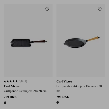
Tilføj til favoritter
Tilføj
5,0
(1)
Carl Victor
5,0 baseret på 1 bedømmelser
Grillpande i støbejern Diameter 28
Carl Victor
cm
Grillpande i støbejern 28x28 cm
799 DKK
799 DKK
1 farve
1 farve