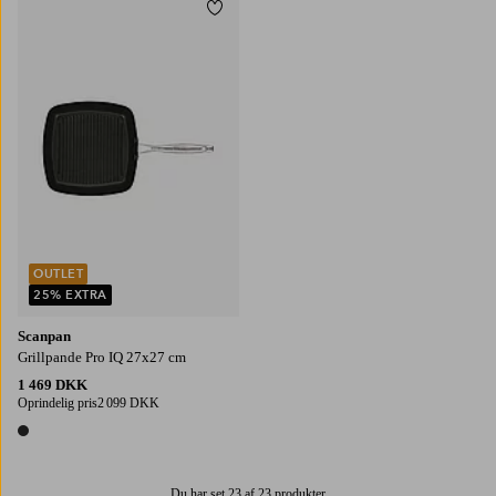
Tilføj til favoritter
OUTLET
25% EXTRA
Scanpan
Grillpande Pro IQ 27x27 cm
1 469 DKK
Oprindelig pris
2 099 DKK
1 farve
Du har set 23 af 23 produkter