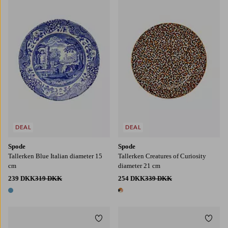
DEAL
DEAL
Spode
Spode
Tallerken Blue Italian diameter 15
Tallerken Creatures of Curiosity
cm
diameter 21 cm
239 DKK
319 DKK
254 DKK
339 DKK
1 farve
1 farve
Tilføj til favoritter
Tilføj