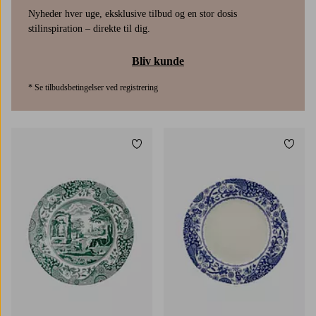
Nyheder hver uge, eksklusive tilbud og en stor dosis
stilinspiration – direkte til dig.
Bliv kunde
* Se tilbudsbetingelser ved registrering
Tilføj til favoritter
Tilføj