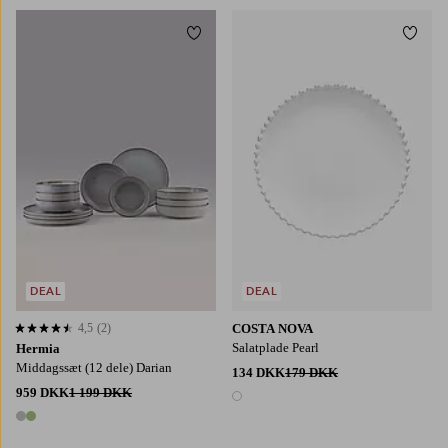
Tilføj til favoritter
Tilføj
DEAL
DEAL
4,5
(2)
COSTA NOVA
4,5 baseret på 2 bedømmelser
Salatplade Pearl
Hermia
Middagssæt (12 dele) Darian
134 DKK
179 DKK
959 DKK
1 199 DKK
1 farve
2 farver