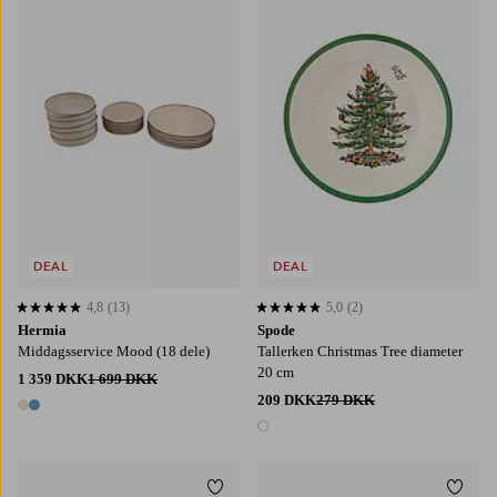
DEAL
DEAL
4,8
(13)
5,0
(2)
4,8 baseret på 13 bedømmelser
5,0 baseret på 2 bedømmelser
Hermia
Spode
Middagsservice Mood (18 dele)
Tallerken Christmas Tree diameter
20 cm
1 359 DKK
1 699 DKK
209 DKK
279 DKK
2 farver
1 farve
Tilføj til favoritter
Tilføj