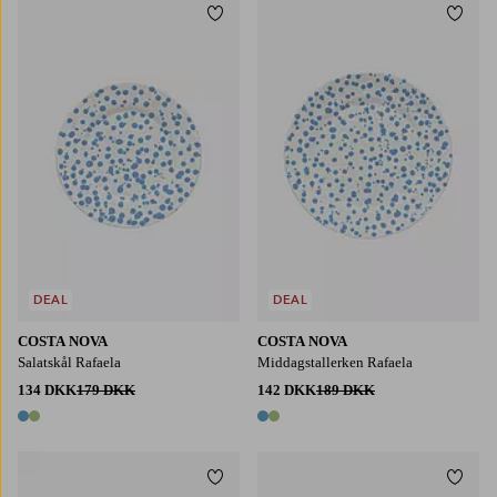
Tilføj til favoritter
Tilføj
DEAL
DEAL
COSTA NOVA
COSTA NOVA
Salatskål Rafaela
Middagstallerken Rafaela
134 DKK
179 DKK
142 DKK
189 DKK
2 farver
2 farver
Tilføj til favoritter
Tilføj