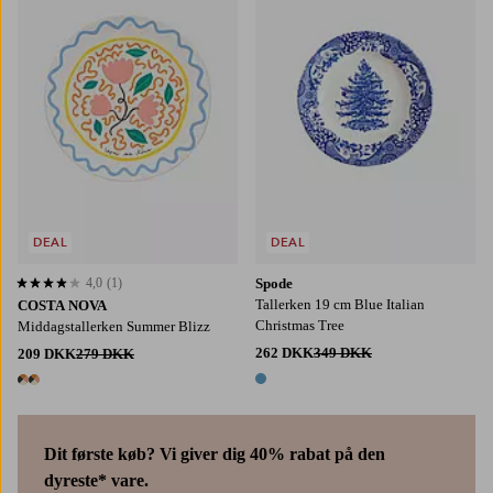
DEAL
DEAL
4,0
(1)
Spode
4,0 baseret på 1 bedømmelser
Tallerken 19 cm Blue Italian
COSTA NOVA
Christmas Tree
Middagstallerken Summer Blizz
262 DKK
349 DKK
209 DKK
279 DKK
1 farve
2 farver
Dit første køb? Vi giver dig 40% rabat på den
dyreste* vare.