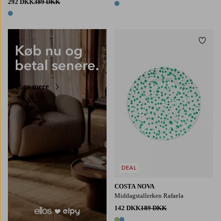
292 DKK
389 DKK
1 farve
1 farve
Tilføj
Læs mere
DEAL
COSTA NOVA
Middagstallerken Rafaela
142 DKK
189 DKK