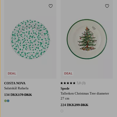
Tilføj til favoritter
Tilføj
DEAL
DEAL
COSTA NOVA
5,0
(3)
5,0 baseret på 3 bedømmelser
Salatskål Rafaela
Spode
Tallerken Christmas Tree diameter
134 DKK
179 DKK
27 cm
2 farver
224 DKK
299 DKK
1 farve