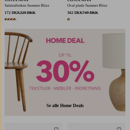
Salattallerken Summer Blizz
Oval plade Summer Blizz
172 DKK
229 DKK
562 DKK
749 DKK
4 farver
1 farve
Se alle Home Deals