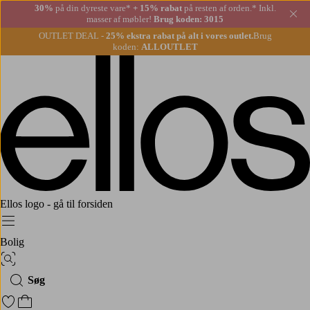
30%
på din dyreste vare*
+ 15% rabat
på resten af orden.* Inkl.
Lu
masser af møbler!
Brug koden: 3015
OUTLET DEAL -
25% ekstra rabat på alt i vores outlet.
Brug
koden:
ALLOUTLET
Ellos logo - gå til forsiden
Menu
Bolig
Billedsøgning
Søg
Gå til favoritmarkerede produkter
Gå til indkøbskurven