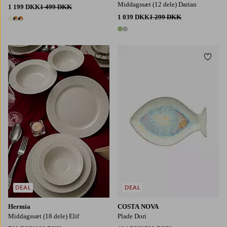
Middagssæt (12 dele) Darian
1 199 DKK
1 499 DKK
1 039 DKK
1 299 DKK
3 farver
2 farver
Tilføj til favoritter
Tilføj
DEAL
DEAL
Hermia
COSTA NOVA
Middagssæt (18 dele) Elif
Plade Dori