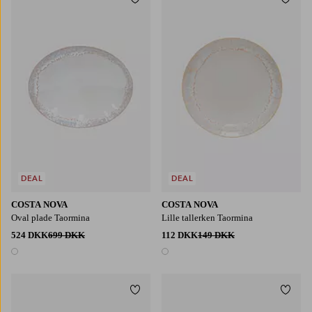
Tilføj til favoritter
Tilføj
DEAL
DEAL
COSTA NOVA
COSTA NOVA
Oval plade Taormina
Lille tallerken Taormina
524 DKK
699 DKK
112 DKK
149 DKK
1 farve
1 farve
Tilføj til favoritter
Tilføj