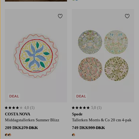
2 farver
Tilføj til favoritter
Tilføj
DEAL
DEAL
4,0
(1)
5,0
(1)
4,0 baseret på 1 bedømmelser
5,0 baseret på 1 bedømmelser
COSTA NOVA
Spode
Middagstallerken Summer Blizz
Tallerken Morris & Co 20 cm 4-pak
209 DKK
279 DKK
749 DKK
999 DKK
2 farver
1 farve