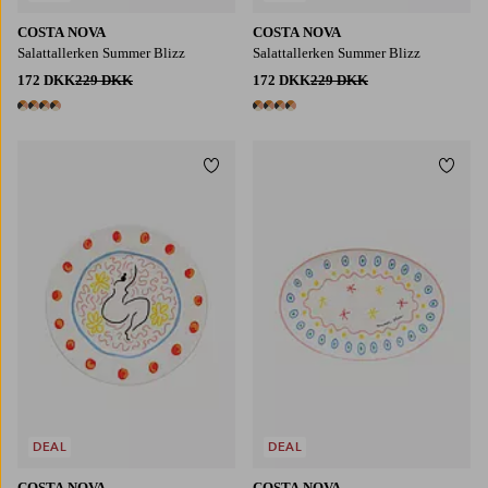
COSTA NOVA
COSTA NOVA
Salattallerken Summer Blizz
Salattallerken Summer Blizz
172 DKK
229 DKK
172 DKK
229 DKK
4 farver
4 farver
Tilføj til favoritter
Tilføj
DEAL
DEAL
COSTA NOVA
COSTA NOVA