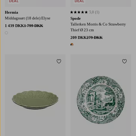
DEAL
DEAL
Hermia
5,0
(1)
5,0 baseret på 1 bedømmelser
Middagssæt (18 dele) Elyse
Spode
Tallerken Morris & Co Strawberry
1 439 DKK
1 799 DKK
Thief Ø 23 cm
1 farve
209 DKK
279 DKK
1 farve
Tilføj til favoritter
Tilføj