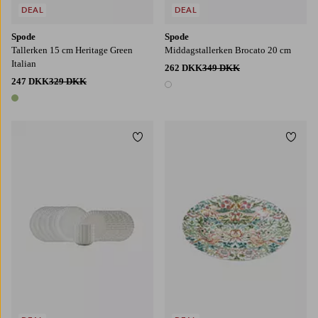
DEAL
DEAL
Spode
Spode
Tallerken 15 cm Heritage Green
Middagstallerken Brocato 20 cm
Italian
262 DKK
349 DKK
247 DKK
329 DKK
1 farve
1 farve
Tilføj til favoritter
Tilføj