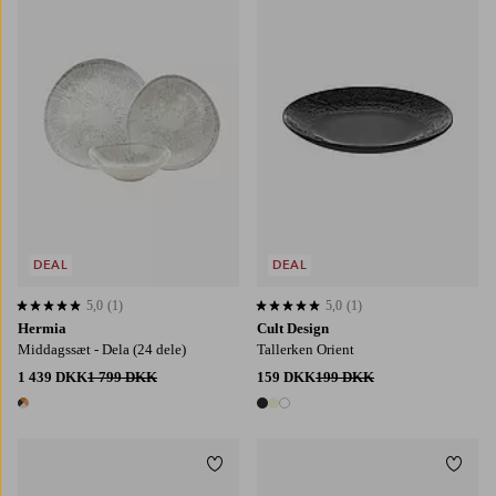
DEAL
DEAL
5,0
(1)
5,0
(1)
5,0 baseret på 1 bedømmelser
5,0 baseret på 1 bedømmelser
Hermia
Cult Design
Middagssæt - Dela (24 dele)
Tallerken Orient
1 439 DKK
1 799 DKK
159 DKK
199 DKK
1 farve
3 farver
Tilføj til favoritter
Tilføj