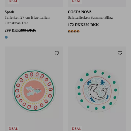
DEAL
DEAL
Spode
COSTA NOVA
Tallerken 27 cm Blue Italian
Salattallerken Summer Blizz
Christmas Tree
172 DKK
229 DKK
299 DKK
399 DKK
4 farver
1 farve
Tilføj til favoritter
Tilføj
DEAL
DEAL