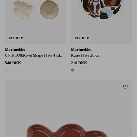
NYHED!
NYHED!
Marimekko
Marimekko
UNIKKO&Kivet Shape Plate 4 stk.
Kurre Plate 20 cm
540 DKK
210 DKK
1 farve
1 farve
Tilføj