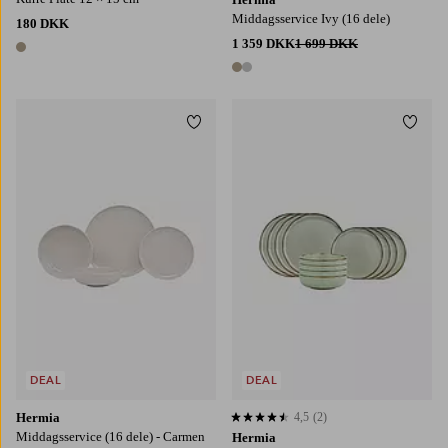
Middagsservice Ivy (16 dele)
180 DKK
1 359 DKK
1 699 DKK
1 farve
2 farver
Tilføj til favoritter
Tilføj
DEAL
DEAL
Hermia
4,5
(2)
4,5 baseret på 2 bedømmelser
Middagsservice (16 dele) - Carmen
Hermia