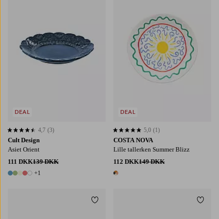
DEAL
DEAL
4,7
(3)
5,0
(1)
4,7 baseret på 3 bedømmelser
5,0 baseret på 1 bedømmelser
Cult Design
COSTA NOVA
Asiet Orient
Lille tallerken Summer Blizz
111 DKK
139 DKK
112 DKK
149 DKK
+1
6 farver
1 farve
Tilføj til favoritter
Tilføj