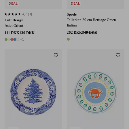
DEAL
DEAL
4,7
(3)
Spode
4,7 baseret på 3 bedømmelser
Tallerken 20 cm Heritage Green
Cult Design
Italian
Asiet Orient
262 DKK
349 DKK
111 DKK
139 DKK
+1
1 farve
6 farver
Tilføj til favoritter
Tilføj