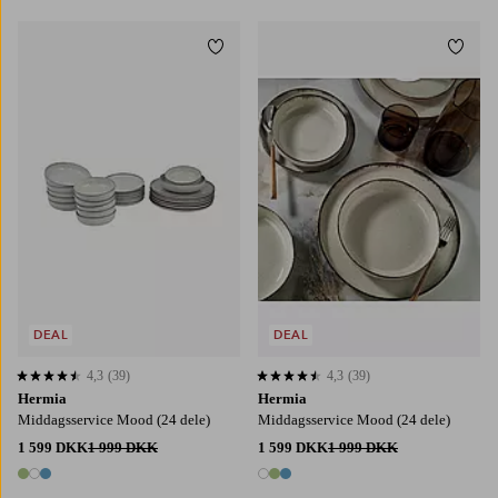
Tilføj til favoritter
Tilføj
DEAL
DEAL
4,3
(39)
4,3
(39)
4,3 baseret på 39 bedømmelser
4,3 baseret på 39 bedømmelser
Hermia
Hermia
Middagsservice Mood (24 dele)
Middagsservice Mood (24 dele)
1 599 DKK
1 999 DKK
1 599 DKK
1 999 DKK
3 farver
3 farver