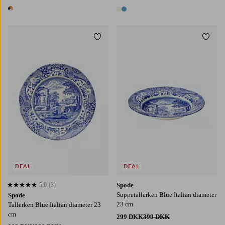
1 farve
2 farver
Tilføj til favoritter
Tilføj
DEAL
DEAL
5,0
(3)
Spode
5,0 baseret på 3 bedømmelser
Suppetallerken Blue Italian diameter
Spode
23 cm
Tallerken Blue Italian diameter 23
cm
299 DKK
399 DKK