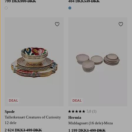
799 DKK
999 DKK
404 DKK
539 DKK
1 farve
1 farve
Tilføj til favoritter
Tilføj
DEAL
DEAL
Spode
5,0
(1)
5,0 baseret på 1 bedømmelser
Tallerkensæt Creatures of Curiosity
Hermia
12 dele
Middagssæt (16 dele)-Meza
2 624 DKK
3 499 DKK
1 199 DKK
1 499 DKK