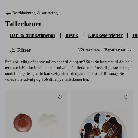
Borddækning & servering
Tallerkener
Bar- & drinkstilbehør
Bestik
Dækkeservietter
Du
Filtrer
669 resultate
Sorter efter:
Popularitet
Er du på udkig efter nye tallerkener til dit hjem? Så er du kommet til det helt
rette sted. Her finder du et stort udvalg af tallerkener i forskellige størrelser,
modeller og design, du kan vælge dem, der passer bedst til din smag. Se
vores store udvalg og køb dine nye tallerkener her.
Tilføj til favoritter
Tilføj