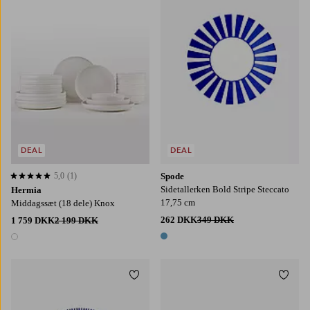
DEAL
DEAL
5,0
(1)
Spode
5,0 baseret på 1 bedømmelser
Sidetallerken Bold Stripe Steccato
Hermia
17,75 cm
Middagssæt (18 dele) Knox
262 DKK
349 DKK
1 759 DKK
2 199 DKK
1 farve
1 farve
Tilføj til favoritter
Tilføj