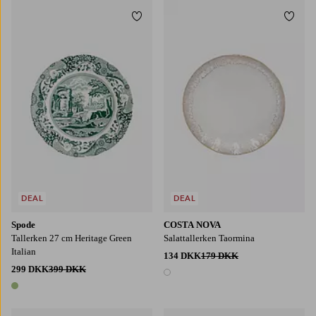
Tilføj til favoritter
Tilføj
DEAL
DEAL
Spode
COSTA NOVA
Tallerken 27 cm Heritage Green
Salattallerken Taormina
Italian
134 DKK
179 DKK
299 DKK
399 DKK
1 farve
1 farve