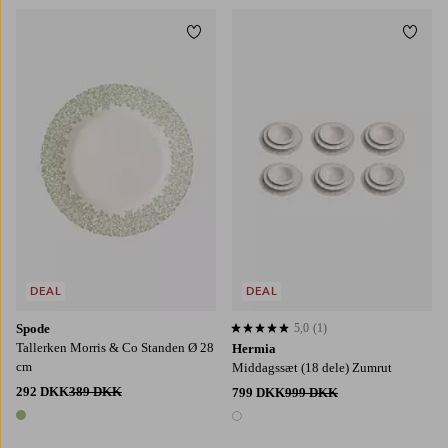
Tilføj til favoritter
Tilføj
DEAL
DEAL
Spode
5,0
(1)
5,0 baseret på 1 bedømmelser
Tallerken Morris & Co Standen Ø 28
Hermia
cm
Middagssæt (18 dele) Zumrut
292 DKK
389 DKK
799 DKK
999 DKK
1 farve
1 farve