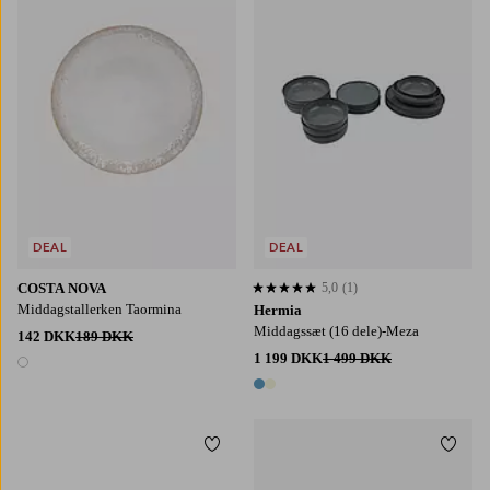
DEAL
DEAL
COSTA NOVA
5,0
(1)
5,0 baseret på 1 bedømmelser
Middagstallerken Taormina
Hermia
Middagssæt (16 dele)-Meza
142 DKK
189 DKK
1 199 DKK
1 499 DKK
1 farve
2 farver
Tilføj til favoritter
Tilføj