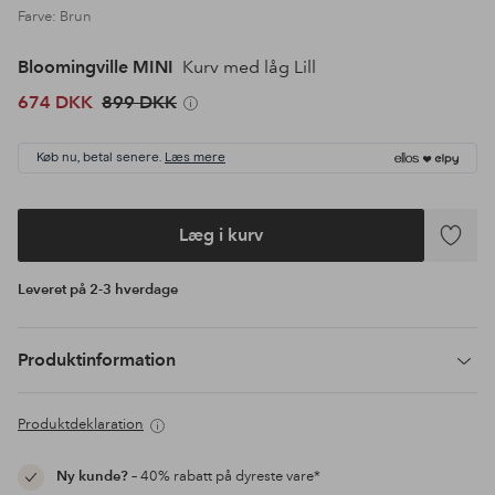
Farve: Brun
Bloomingville MINI
Kurv med låg Lill
674 DKK
899 DKK
Køb nu, betal senere.
Læs mere
Læg i kurv
Tilføj
til
Leveret på 2-3 hverdage
favoritte
Produktinformation
Produktdeklaration
Ny kunde?
– 40% rabatt på dyreste vare*