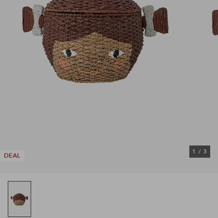
1
/
3
DEAL