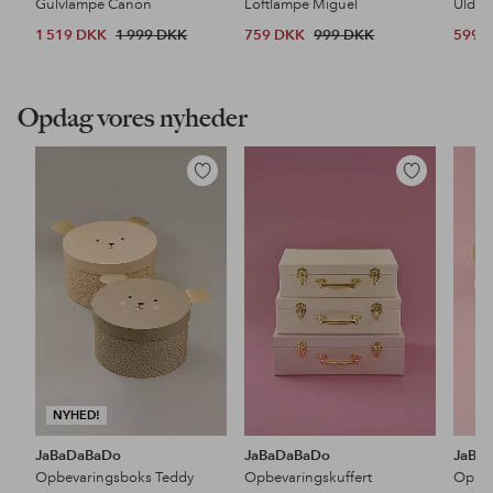
Gulvlampe Canon
Loftlampe Miguel
Uldtæ
1 519 DKK
1 999 DKK
759 DKK
999 DKK
599 
Opdag vores nyheder
Tilføj
Tilføj
til
til
favoritter
favoritter
NYHED!
JaBaDaBaDo
JaBaDaBaDo
JaBa
Opbevaringsboks Teddy
Opbevaringskuffert
Opbev