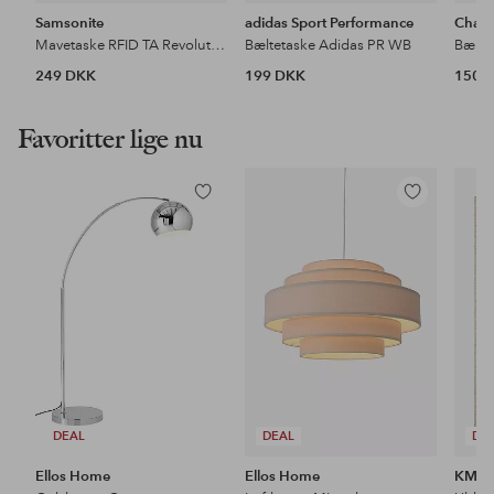
Samsonite
adidas Sport Performance
Cham
Mavetaske RFID TA Revolution Eclipse Grey
Bæltetaske Adidas PR WB
Bælte
249 DKK
199 DKK
150 
Favoritter lige nu
Tilføj
Tilføj
til
til
favoritter
favoritter
DEAL
DEAL
DE
Ellos Home
Ellos Home
KM H