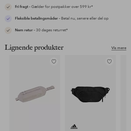
Fri fragt
– Gælder for postpakker over 599 kr*
Fleksible betalingsmåder
– Betal nu, senere eller del op
Nem retur
– 30 dages returret*
Lignende produkter
Vis mere
Tilføj
Tilføj
til
til
favoritter
favoritter