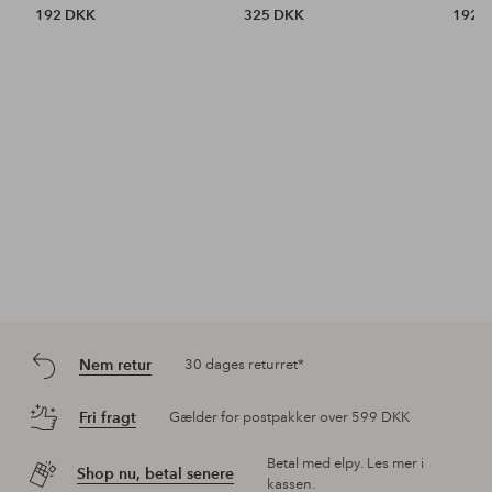
192 DKK
325 DKK
192 
Nem retur
30 dages returret*
Fri fragt
Gælder for postpakker over 599 DKK
Betal med elpy. Les mer i
Shop nu, betal senere
kassen.