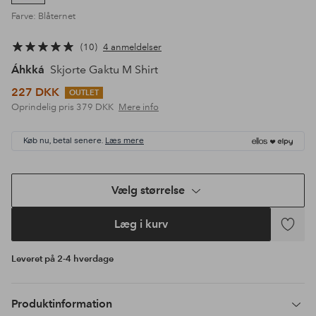
Farve: Blåternet
10
4 anmeldelser
Áhkká
Skjorte Gaktu M Shirt
227 DKK
OUTLET
Oprindelig pris
379 DKK
Mere info
Køb nu, betal senere.
Læs mere
Vælg størrelse
Læg i kurv
Tilføj
til
Leveret på 2-4 hverdage
favoritte
Produktinformation