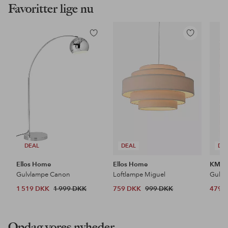
Favoritter lige nu
Tilføj
Tilføj
til
til
favoritter
favoritter
DEAL
DEAL
DE
Ellos Home
Ellos Home
KM H
Gulvlampe Canon
Loftlampe Miguel
Gulvt
1 519 DKK
1 999 DKK
759 DKK
999 DKK
479 
Opdag vores nyheder