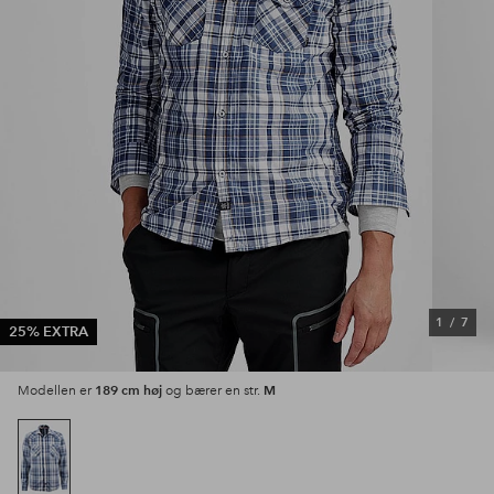
1
/
7
25% EXTRA
189 cm høj
M
Modellen er
og bærer en str.