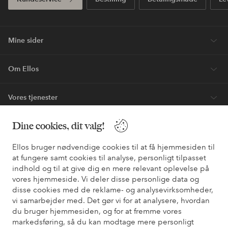
Mine sider
Om Ellos
Vores tjenester
Dine cookies, dit valg!
Vilkår
Ellos bruger nødvendige cookies til at få hjemmesiden til
Venner
at fungere samt cookies til analyse, personligt tilpasset
indhold og til at give dig en mere relevant oplevelse på
vores hjemmeside. Vi deler disse personlige data og
disse cookies med de reklame- og analysevirksomheder,
Sikre betalinger - betal nu eller del op
vi samarbejder med. Det gør vi for at analysere, hvordan
du bruger hjemmesiden, og for at fremme vores
Vil du vide mere om
vores betalingsmuligheder
?
markedsføring, så du kan modtage mere personligt