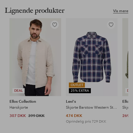
Lignende produkter
Vis mere
Tilføj
Tilføj
til
til
favoritter
favoritter
OUTLET
DEAL
25% EXTRA
DE
Ellos Collection
Levi's
Ellos 
Hørskjorte
Skjorte Barstow Western Standard LW SU
Skjor
307 DKK
399 DKK
474 DKK
269 
Oprindelig pris
729 DKK