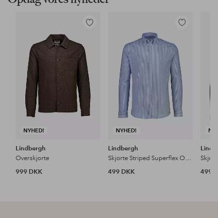
Tilføj
Tilføj
til
til
favoritter
favoritter
NYHED!
NYHED!
NY
Lindbergh
Lindbergh
Lindb
Overskjorte
Skjorte Striped Superflex Oxford L/S
999 DKK
499 DKK
499 