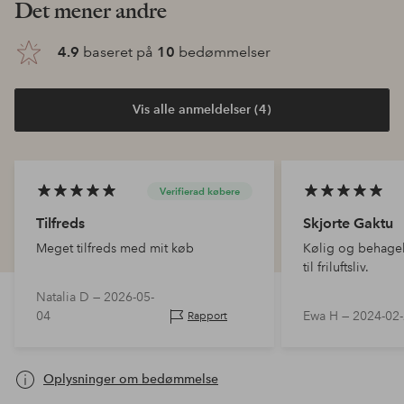
Det mener andre
4.9
baseret på
10
bedømmelser
Vis alle anmeldelser (4)
Verifierad købere
Tilfreds
Skjorte Gaktu
Meget tilfreds med mit køb
Kølig og behageli
til friluftsliv.
Natalia D —
2026-05-
04
Ewa H —
2024-02
Rapport
Oplysninger om bedømmelse