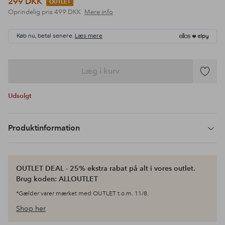
299 DKK
OUTLET
Oprindelig pris
499 DKK
Mere info
Køb nu, betal senere.
Læs mere
Læg i kurv
Tilføj
til
Udsolgt
favoritte
Produktinformation
OUTLET DEAL - 25% ekstra rabat på alt i vores outlet.
Brug koden: ALLOUTLET
*Gælder varer mærket med OUTLET t.o.m. 11/8.
Shop her