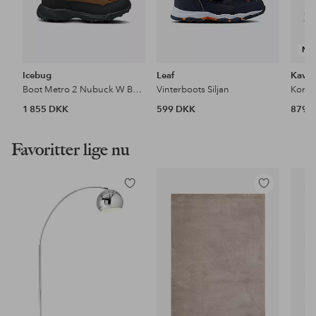
NY
Icebug
Leaf
Kavat
Boot Metro 2 Nubuck W BUGrip
Vinterboots Siljan
Kondi
1 855 DKK
599 DKK
879 
Favoritter lige nu
Tilføj
Tilføj
til
til
favoritter
favoritter