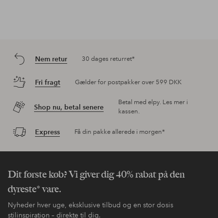
Nem retur
30 dages returret*
Fri fragt
Gælder for postpakker over 599 DKK
Betal med elpy. Les mer i
Shop nu, betal senere
kassen.
Express
Få din pakke allerede i morgen*
Dit første køb? Vi giver dig 40% rabat på den
dyreste* vare.
Nyheder hver uge, eksklusive tilbud og en stor dosis
stilinspiration – direkte til dig.