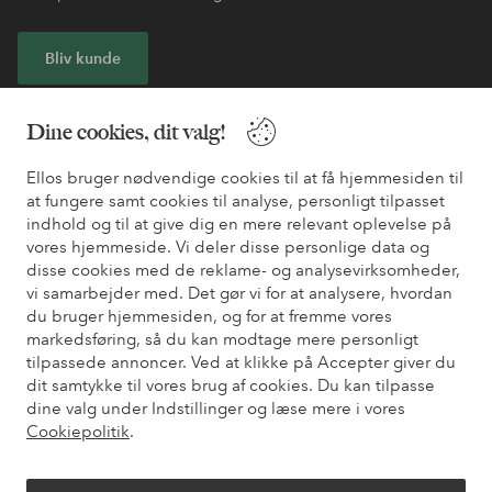
Bliv kunde
* Se tilbudsbetingelser ved registrering
Dine cookies, dit valg!
Ellos bruger nødvendige cookies til at få hjemmesiden til
Har du brug for hjælp?
at fungere samt cookies til analyse, personligt tilpasset
indhold og til at give dig en mere relevant oplevelse på
Du kan finde svar på de oftest stillede spørgsmål i vores FAQ.
vores hjemmeside. Vi deler disse personlige data og
Du kan også finde oplysninger om, hvordan du kontakter os.
disse cookies med de reklame- og analysevirksomheder,
vi samarbejder med. Det gør vi for at analysere, hvordan
Kundeservice
Bestilling
Betalingsmåde
Le
du bruger hjemmesiden, og for at fremme vores
markedsføring, så du kan modtage mere personligt
tilpassede annoncer. Ved at klikke på Accepter giver du
dit samtykke til vores brug af cookies. Du kan tilpasse
Mine sider
dine valg under Indstillinger og læse mere i vores
Cookiepolitik
.
Om Ellos