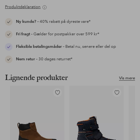
Produktdeklaration
Ny kunde?
– 40% rabatt på dyreste vare*
Fri fragt
– Gælder for postpakker over 599 kr*
Fleksible betalingsmåder
– Betal nu, senere eller del op
Nem retur
– 30 dages returret*
Lignende produkter
Vis mere
Tilføj
Tilføj
til
til
favoritter
favoritter