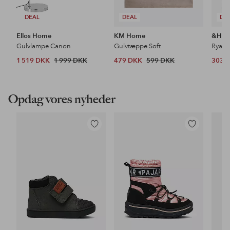
DEAL
DEAL
DE
Ellos Home
KM Home
&Ho
Gulvlampe Canon
Gulvtæppe Soft
Ryat
1 519 DKK
1 999 DKK
479 DKK
599 DKK
303 
Opdag vores nyheder
Tilføj
Tilføj
til
til
favoritter
favoritter