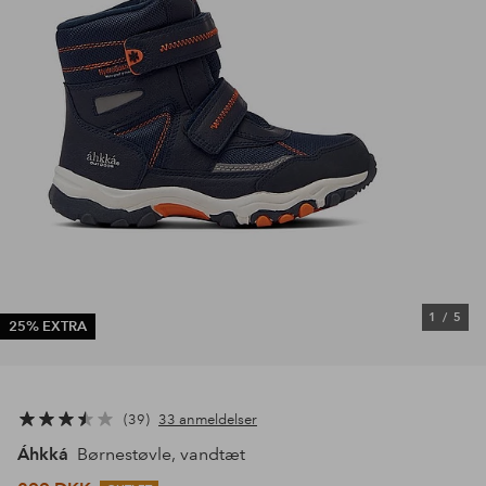
1
/
5
25% EXTRA
39
33 anmeldelser
Áhkká
Børnestøvle, vandtæt