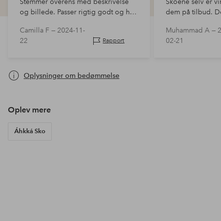
Stemmer overens med beskrivelse
Skoene selv er vi
og billede. Passer rigtig godt og har
dem på tilbud. De
fungeret godt i det sene efterår i al
kan også bruges 
Camilla F —
2024-11-
Muhammad A —
slags vejr!
22
02-21
Rapport
Oplysninger om bedømmelse
Oplev mere
Áhkká Sko