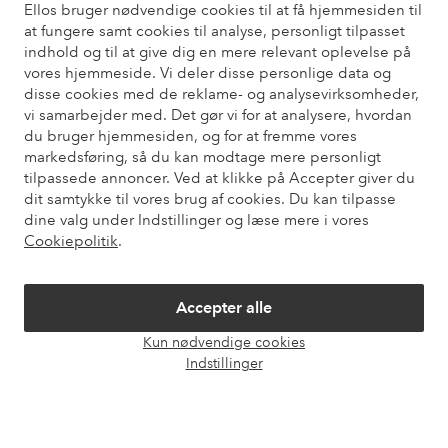
Ellos bruger nødvendige cookies til at få hjemmesiden til
at fungere samt cookies til analyse, personligt tilpasset
Har du brug for hjælp?
indhold og til at give dig en mere relevant oplevelse på
vores hjemmeside. Vi deler disse personlige data og
Du kan finde svar på de oftest stillede spørgsmål i vores FAQ.
disse cookies med de reklame- og analysevirksomheder,
Du kan også finde oplysninger om, hvordan du kontakter os.
vi samarbejder med. Det gør vi for at analysere, hvordan
du bruger hjemmesiden, og for at fremme vores
Kundeservice
Bestilling
Betalingsmåde
Le
markedsføring, så du kan modtage mere personligt
tilpassede annoncer. Ved at klikke på Accepter giver du
dit samtykke til vores brug af cookies. Du kan tilpasse
dine valg under Indstillinger og læse mere i vores
Mine sider
Cookiepolitik
.
Om Ellos
Accepter alle
Kun nødvendige cookies
Vores tjenester
Åbn
Indstillinger
chat
Vilkår