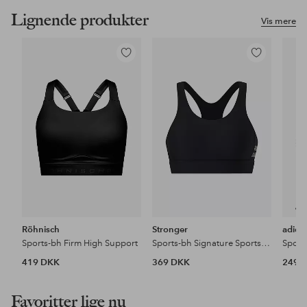
Lignende produkter
Vis mere
Tilføj
Tilføj
til
til
favoritter
favoritter
Röhnisch
Stronger
adida
Sports-bh Firm High Support
Sports-bh Signature Sports Bra
Sport
419 DKK
369 DKK
249 
Favoritter lige nu