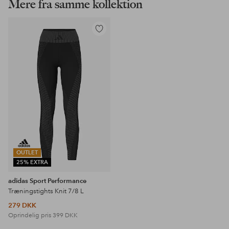
Mere fra samme kollektion
Tilføj
til
favoritter
OUTLET
25% EXTRA
adidas Sport Performance
Træningstights Knit 7/8 L
279 DKK
Oprindelig pris
399 DKK