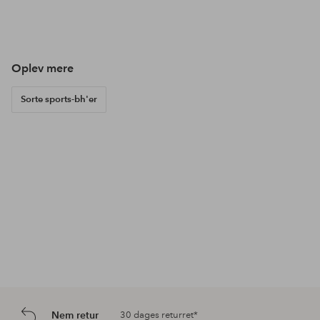
Opslag
ellosofficial
Opslag
ellosofficial
Ops
ello
offentliggjort
offentliggjort
offe
af
af
af
Oplev mere
Sorte sports-bh'er
Nem retur
30 dages returret*