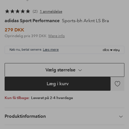
2
1 anmeldelse
adidas Sport Performance
Sports-bh Arknt LS Bra
279 DKK
Oprindelig pris
399 DKK
Mere info
Køb nu, betal senere.
Læs mere
Vælg størrelse
Læg i kurv
Tilføj
til
Kun få tilbage:
Leveret på 2-4 hverdage
favoritte
Produktinformation