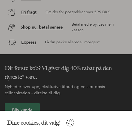
Fri fragt
Gælder for postpakker over 599 DKK
Betal med elpy. Les mer i
Shop nu, betal senere
kassen.
Express
Få din pakke allerede i morgen*
Dit første køb? Vi giver dig 40% rabat på den
dyreste* vare.
Nyheder hver uge, eksklusive tilbud og en stor dosis
stilinspiration – direkte til dig.
Bliv kunde
Dine cookies, dit valg!
* Se tilbudsbetingelser ved registrering