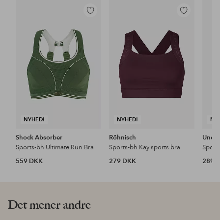
Tilføj
Tilføj
til
til
favoritter
favoritter
NYHED!
NYHED!
NY
Shock Absorber
Röhnisch
Unde
Sports-bh Ultimate Run Bra
Sports-bh Kay sports bra
Sport
559 DKK
279 DKK
289 
Det mener andre