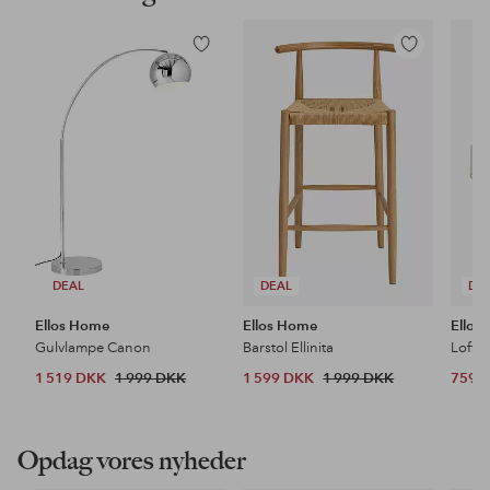
Tilføj
Tilføj
til
til
favoritter
favoritter
DEAL
DEAL
DE
Ellos Home
Ellos Home
Ellos
Gulvlampe Canon
Barstol Ellinita
Loftl
1 519 DKK
1 999 DKK
1 599 DKK
1 999 DKK
759 
Opdag vores nyheder