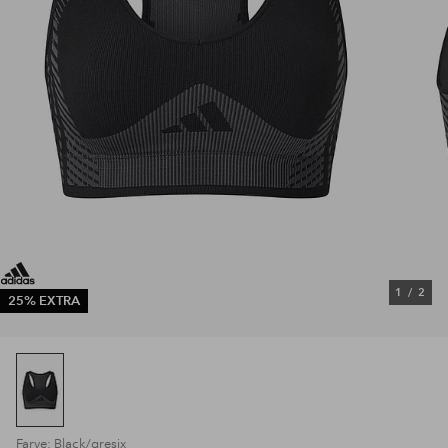
1
/
2
25% EXTRA
Farve: Black/gresix