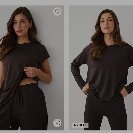
Tilføj
til
favoritter
Se
NYHED!
lignende