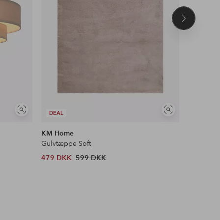
Næste
produkt
Se
Se
DEAL
DEAL
lignende
lignende
KM Home
&Home
Gulvtæppe Soft
Ryatæppe
479 DKK
599 DKK
303 DKK