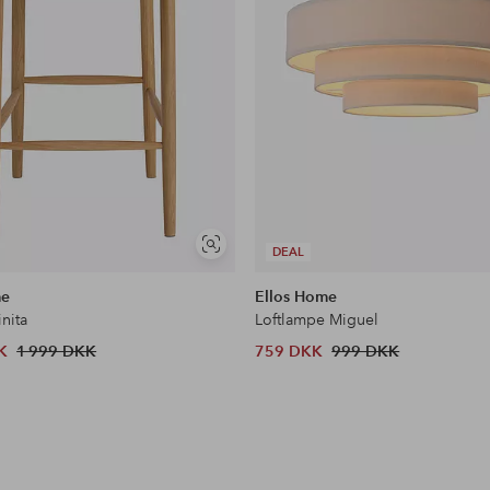
Se
DEAL
lignende
me
Ellos Home
inita
Loftlampe Miguel
K
1 999 DKK
759 DKK
999 DKK