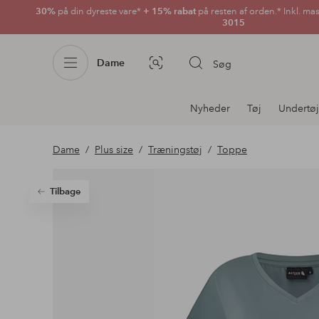
30%
på din dyreste vare*
+ 15% rabat
på resten af orden.* Inkl. ma
3015
Dame
Søg
Billedsøgning
Afdelningsnavigation
Nyheder
Tøj
Undertøj
Dame
Plus size
Træningstøj
Toppe
Tilbage