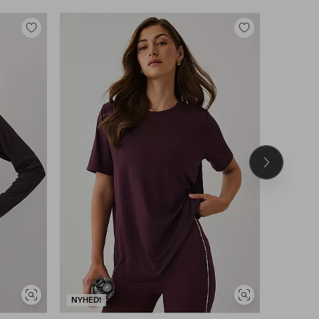
Tilføj
Tilføj
til
til
favoritter
favoritter
Næste
produkt
Se
Se
NYHED!
NYHED!
lignende
lignende