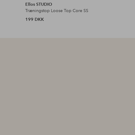
Ellos STUDIO
Ellos ST
Træningstop Loose Top Core SS
Firkantet 
199 DKK
199 DKK