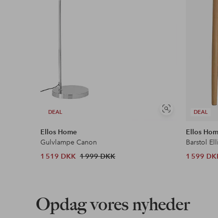
Se
DEAL
DEAL
lignende
Ellos Home
Ellos Ho
Gulvlampe Canon
Barstol Ell
1 519 DKK
1 999 DKK
1 599 DK
Opdag vores nyheder