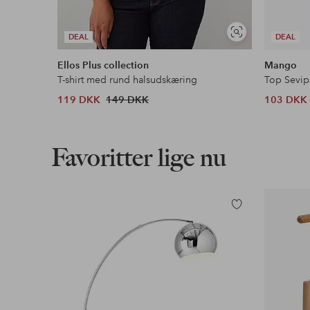
Se
DEAL
DEAL
lignende
Ellos Plus collection
Mango
T-shirt med rund halsudskæring
Top Sevip
119 DKK
149 DKK
103 DKK
Favoritter lige nu
Tilføj
til
favoritter