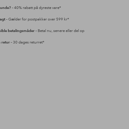
kunde?
– 40% rabatt på dyreste vare*
ragt
– Gælder for postpakker over 599 kr*
sible betalingsmåder
– Betal nu, senere eller del op
retur
– 30 dages returret*