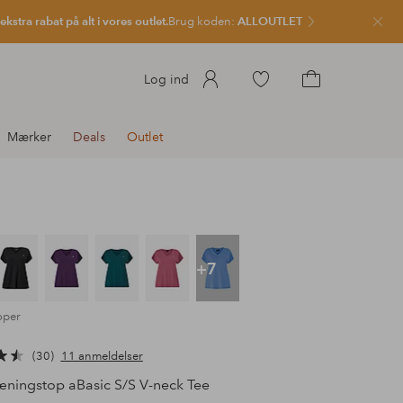
kstra rabat på alt i vores outlet.
Brug koden:
ALLOUTLET
Luk
Gå
Log ind
til
Gå
favoritmarkerede
til
Mærker
Deals
Outlet
produkter
indkøbskurven
+7
oper
30
11 anmeldelser
ningstop aBasic S/S V-neck Tee