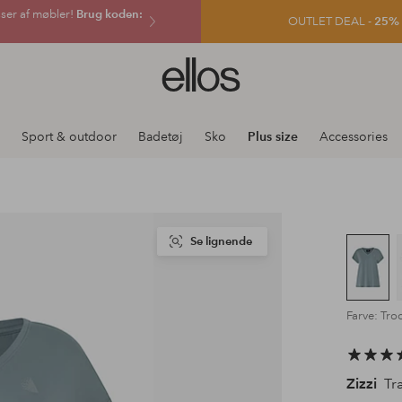
sser af møbler!
Brug koden:
OUTLET DEAL -
25% e
Ellos
logo
-
gå
Sport & outdoor
Badetøj
Sko
Plus size
Accessories
til
forsiden
Se lignende
Farve: Tro
Zizzi
Træ