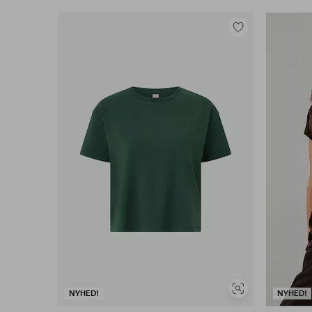
Tilføj
til
favoritter
Se
NYHED!
NYHED!
lignende