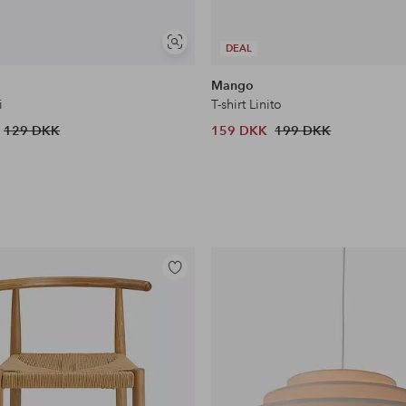
Se
DEAL
lignende
Mango
i
T-shirt Linito
129 DKK
159 DKK
199 DKK
Tilføj
til
favoritter