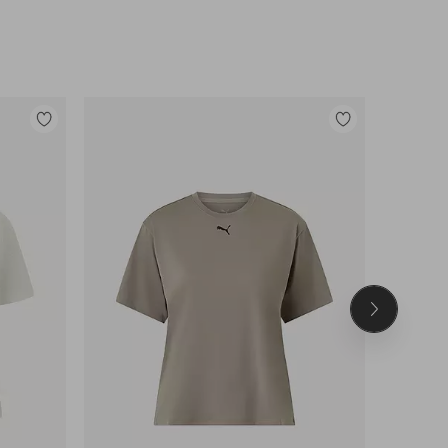
Tilføj
Tilføj
til
til
favoritter
favoritter
Næste
produkt