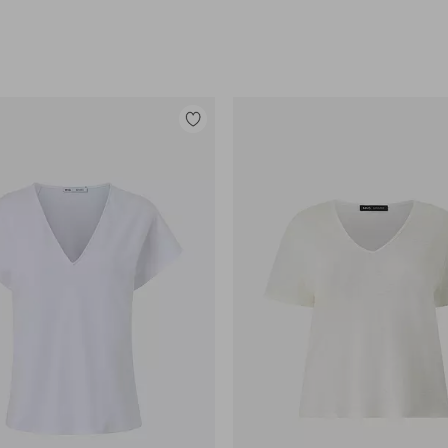
Tilføj
til
favoritter