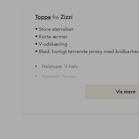
Toppe
fra
Zizzi
• Store størrelser
• Korte ærmer
• V-udskæring
• Blød, hurtigt tørrende jersey med åndbarhe
Halstype: V-hals
Kvalitet: Jersey
Materiale: 88% Polyester, 12% Elastan
Vis mere
Materialefunktion: Stretch
Pasform: Loose
Størrelse: Plus
Vask: Maskinvask 30°
Ærmelængde: Kort ærme