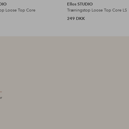
UDIO
Ellos STUDIO
op Loose Top Core
Træningstop Loose Top Core LS
249 DKK
or