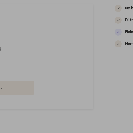
Ny 
Fri f
Flek
Nem 
d