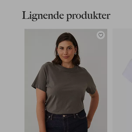
Varenummer: 1686429-11-S
Lignende produkter
Download højopløst billede
Tilføj
Fri fragt
til
Gælder for postpakker over 599 kr
favoritter
Læs mere
Faktura & Konto
Vores mest fordelagtige betalingsmetode
Læs mere