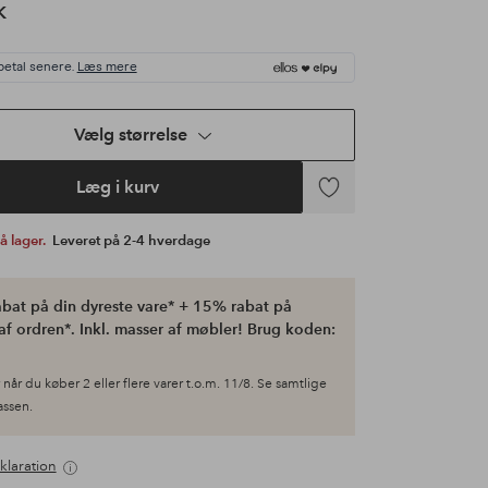
K
betal senere.
Læs mere
Vælg størrelse
Læg i kurv
Tilføj
til
på lager.
Leveret på 2-4 hverdage
favoritter
bat på din dyreste vare* + 15% rabat på
af ordren*. Inkl. masser af møbler! Brug koden:
når du køber 2 eller flere varer t.o.m. 11/8. Se samtlige
kassen.
klaration