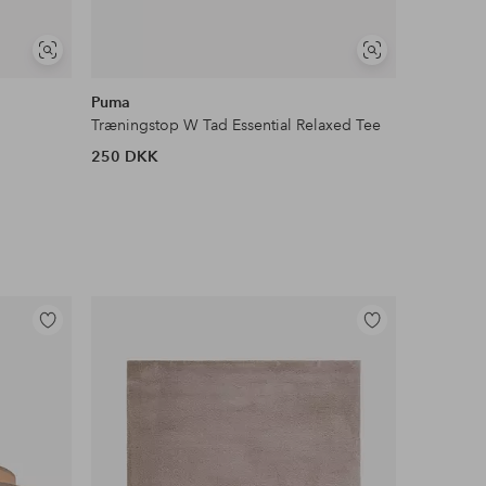
Se
Se
lignende
lignende
Puma
Under Ar
Træningstop W Tad Essential Relaxed Tee
Træningst
250 DKK
249 DKK
Tilføj
Tilføj
til
til
favoritter
favoritter