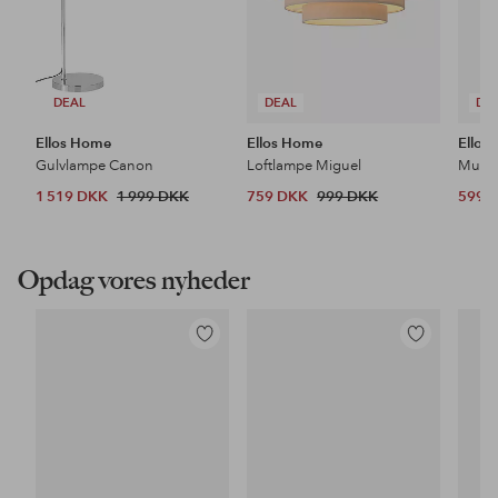
DEAL
DEAL
DE
Ellos Home
Ellos Home
Ellos
Gulvlampe Canon
Loftlampe Miguel
1 519 DKK
1 999 DKK
759 DKK
999 DKK
599 
Opdag vores nyheder
Tilføj
Tilføj
til
til
favoritter
favoritter