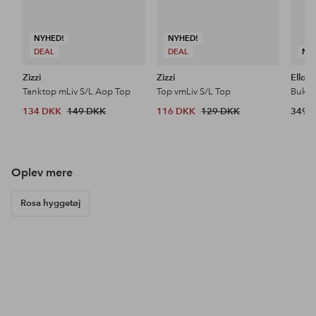
NYHED!
NYHED!
DEAL
DEAL
NY
Zizzi
Zizzi
Ellos 
Tanktop mLiv S/L Aop Top
Top vmLiv S/L Top
Bukser
134 DKK
149 DKK
116 DKK
129 DKK
349 
Oplev mere
Rosa hyggetøj