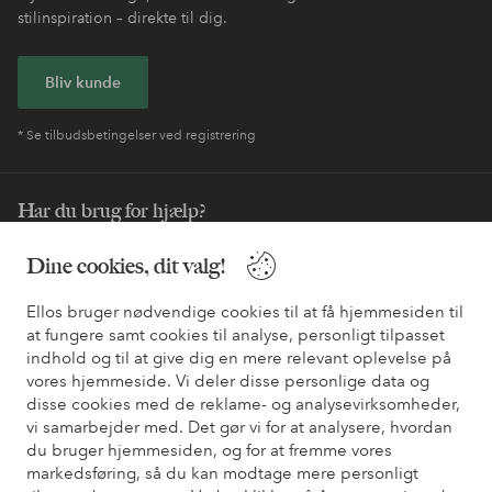
stilinspiration – direkte til dig.
Bliv kunde
* Se tilbudsbetingelser ved registrering
Har du brug for hjælp?
Du kan finde svar på de oftest stillede spørgsmål i vores FAQ.
Dine cookies, dit valg!
Du kan også finde oplysninger om, hvordan du kontakter os.
Ellos bruger nødvendige cookies til at få hjemmesiden til
Kundeservice
Bestilling
Betalingsmåde
Le
at fungere samt cookies til analyse, personligt tilpasset
indhold og til at give dig en mere relevant oplevelse på
vores hjemmeside. Vi deler disse personlige data og
disse cookies med de reklame- og analysevirksomheder,
Mine sider
vi samarbejder med. Det gør vi for at analysere, hvordan
du bruger hjemmesiden, og for at fremme vores
markedsføring, så du kan modtage mere personligt
Om Ellos