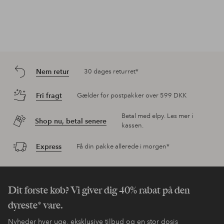
Nem retur
30 dages returret*
Fri fragt
Gælder for postpakker over 599 DKK
Betal med elpy. Les mer i
Shop nu, betal senere
kassen.
Express
Få din pakke allerede i morgen*
Dit første køb? Vi giver dig 40% rabat på den
dyreste* vare.
Nyheder hver uge, eksklusive tilbud og en stor dosis