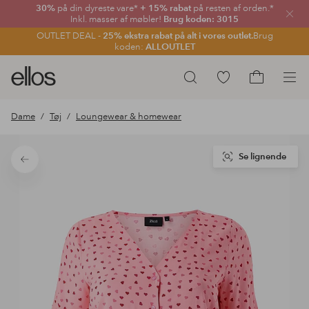
30%
på din dyreste vare*
+ 15% rabat
på resten af orden.*
Luk
Inkl. masser af møbler!
Brug koden: 3015
OUTLET DEAL -
25% ekstra rabat på alt i vores outlet.
Brug
koden:
ALLOUTLET
Ellos
Gå
Søg
logo
til
Gå
-
favoritmarkerede
til
Dame
Tøj
Loungewear & homewear
gå
produkter
indkøbskur
til
forsiden
Se lignende
Tilbage