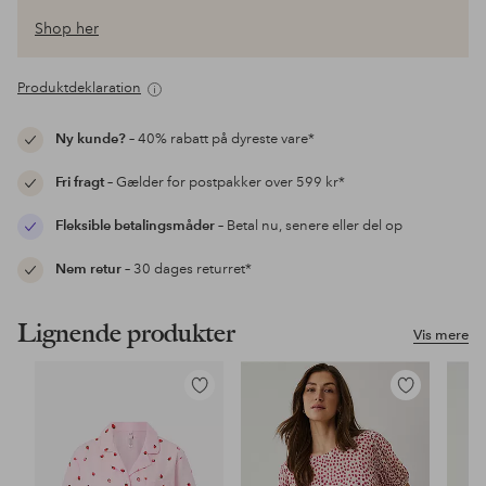
Shop her
Produktdeklaration
Ny kunde?
– 40% rabatt på dyreste vare*
Fri fragt
– Gælder for postpakker over 599 kr*
Fleksible betalingsmåder
– Betal nu, senere eller del op
Nem retur
– 30 dages returret*
Lignende produkter
Vis mere
Tilføj
Tilføj
til
til
favoritter
favoritter