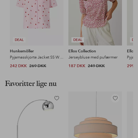
DEAL
DEAL
DE
Hunkemöller
Ellos Collection
Ellos 
Pyjamasskjorte Jacket SS Woven Print
Jerseybluse med pufærmer
Pyjam
242 DKK
269 DKK
187 DKK
249 DKK
299 
Favoritter lige nu
Tilføj
Tilføj
til
til
favoritter
favoritter