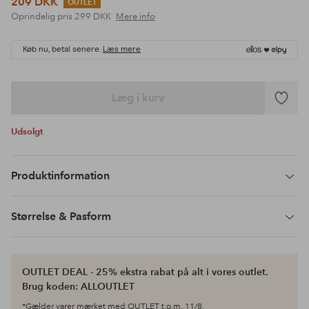
209 DKK
OUTLET
Oprindelig pris
299 DKK
Mere info
Køb nu, betal senere.
Læs mere
Læg i kurv
Tilføj
til
Udsolgt
favoritte
Produktinformation
Størrelse & Pasform
OUTLET DEAL - 25% ekstra rabat på alt i vores outlet.
Brug koden: ALLOUTLET
*Gælder varer mærket med OUTLET t.o.m. 11/8.