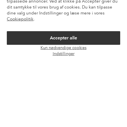
tilpassede annoncer. Ved at klikke på Accepter giver du
dit samtykke til vores brug af cookies. Du kan tilpasse
dine valg under Indstillinger og læse mere i vores
Vores tjenester
Cookiepolitik
.
Vilkår
Accepter alle
Venner
Kun nødvendige cookies
Åbn
Indstillinger
chat
Sikre betalinger - betal nu eller del op
Vil du vide mere om
vores betalingsmuligheder
?
elpy
elpy
Danmark - Vælg land