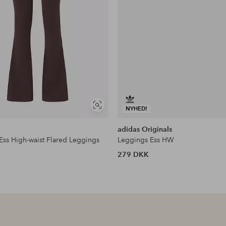
Se
NYHED!
lignende
adidas Originals
Ess High-waist Flared Leggings
Leggings Ess HW
279 DKK