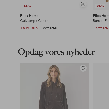
Se
DEAL
DEAL
lignende
Ellos Home
Ellos Ho
Gulvlampe Canon
Barstol Ell
1 519 DKK
1 999 DKK
1 599 DK
Opdag vores nyheder
Tilføj
til
favoritter