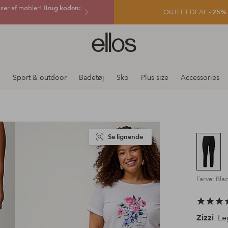
sser af møbler!
Brug koden:
OUTLET DEAL -
25% e
Ellos
logo
-
gå
j
Sport & outdoor
Badetøj
Sko
Plus size
Accessories
til
forsiden
Se lignende
Farve: Bla
Zizzi
Leg