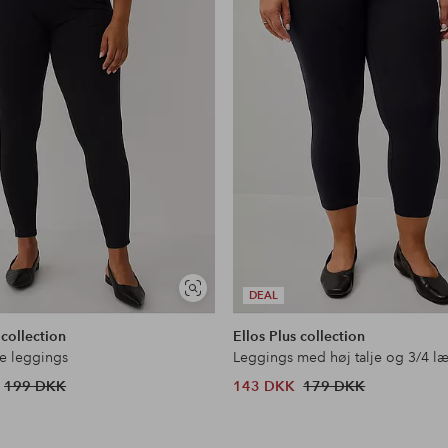
Se
DEAL
lignende
 collection
Ellos Plus collection
e leggings
Leggings med høj talje og 3/4 
199 DKK
143 DKK
179 DKK