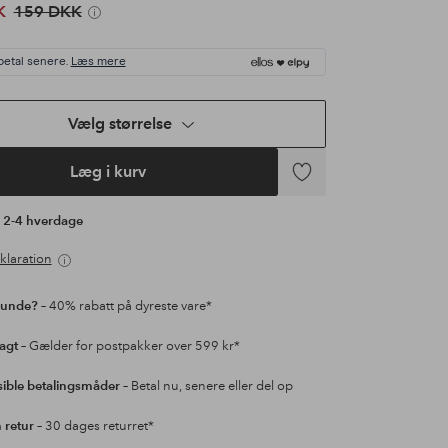
K
159 DKK
betal senere.
Læs mere
Vælg størrelse
Læg i kurv
Tilføj
til
å 2-4 hverdage
favoritter
klaration
kunde?
– 40% rabatt på dyreste vare*
ragt
– Gælder for postpakker over 599 kr*
sible betalingsmåder
– Betal nu, senere eller del op
retur
– 30 dages returret*