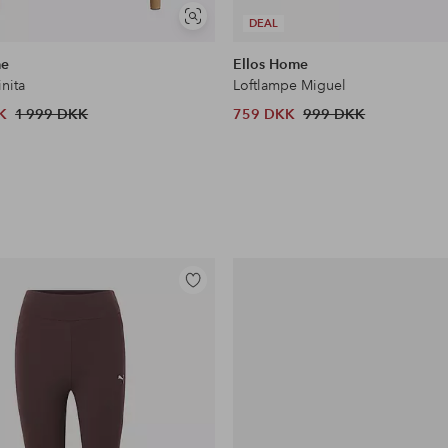
Se
DEAL
lignende
me
Ellos Home
inita
Loftlampe Miguel
K
1 999 DKK
759 DKK
999 DKK
Tilføj
til
favoritter