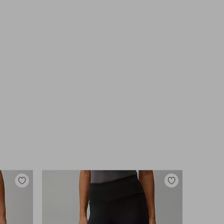
Tilføj
Tilføj
til
til
favoritter
favoritter