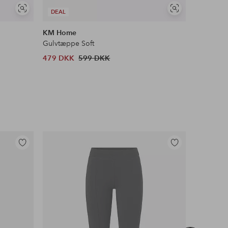
Se
Se
DEAL
DEAL
lignende
lignende
KM Home
&Home
Gulvtæppe Soft
Ryatæppe
479 DKK
599 DKK
303 DKK
Tilføj
Tilføj
til
til
favoritter
favoritter