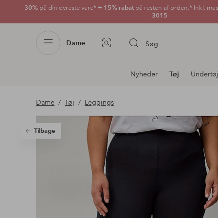
30%
på din dyreste vare*
+ 15% rabat
på resten af orden.* Inkl. ma
3015
Dame
Søg
Billedsøgning
Afdelningsnavigation
Nyheder
Tøj
Undertø
Dame
Tøj
Leggings
Tilbage