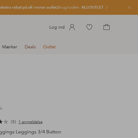
kstra rabat på alt i vores outlet.
Brug koden:
ALLOUTLET
Luk
Gå
Log ind
til
Gå
favoritmarkerede
til
Mærker
Deals
Outlet
produkter
indkøbskurven
ck
5
1 anmeldelse
gings Leggings 3/4 Button