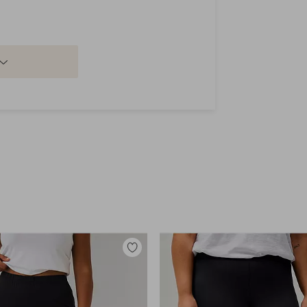
Tilføj
til
favoritter