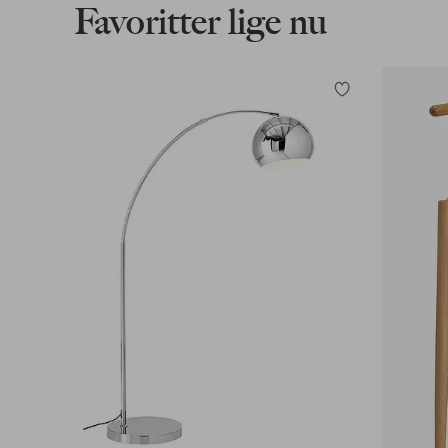
Favoritter lige nu
Tilføj
til
favoritter