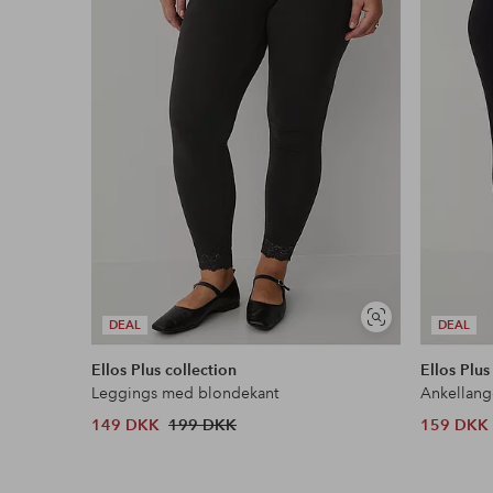
Læs mere
Se
DEAL
DEAL
lignende
Ellos Plus collection
Ellos Plus
Leggings med blondekant
Ankellang
149 DKK
199 DKK
159 DKK