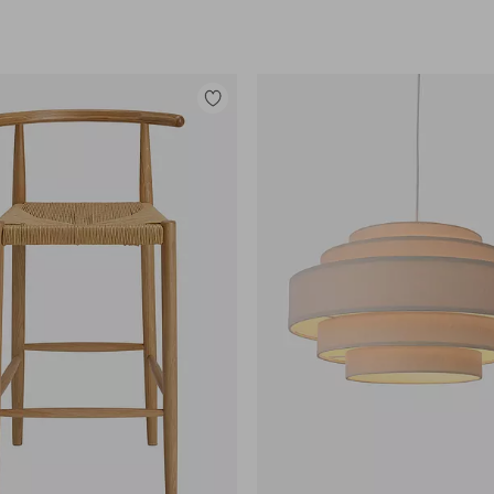
Tilføj
til
favoritter