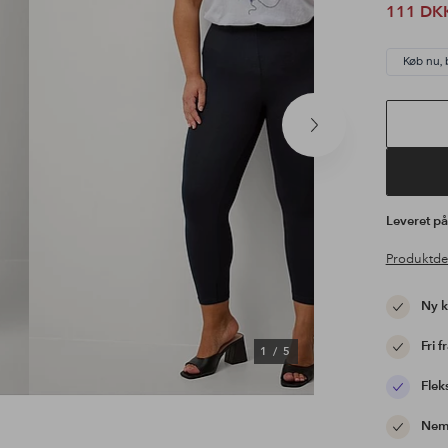
111 DK
Køb nu, 
Næste
produkt
Leveret p
Produktde
Ny 
Fri f
1
/
5
Flek
Nem 