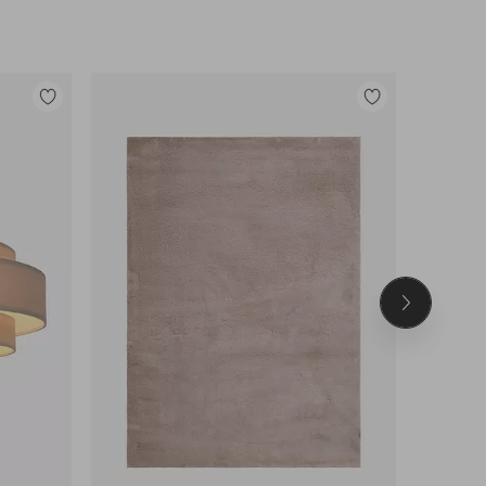
Tilføj
Tilføj
til
til
favoritter
favoritter
Næste
produkt