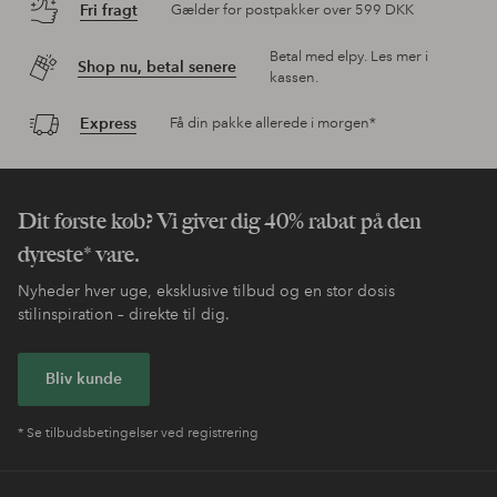
Fri fragt
Gælder for postpakker over 599 DKK
Betal med elpy. Les mer i
Shop nu, betal senere
kassen.
Express
Få din pakke allerede i morgen*
Dit første køb? Vi giver dig 40% rabat på den
dyreste* vare.
Nyheder hver uge, eksklusive tilbud og en stor dosis
stilinspiration – direkte til dig.
Bliv kunde
* Se tilbudsbetingelser ved registrering