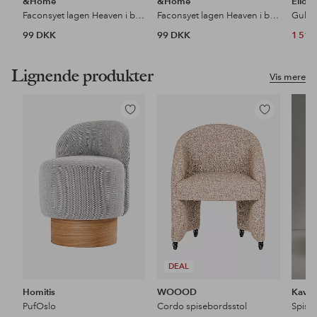
&Home
&Home
Ellos
Faconsyet lagen Heaven i bomuld
Faconsyet lagen Heaven i bomuld
Gulvl
99 DKK
99 DKK
1 51
Lignende produkter
Vis mere
Tilføj
Tilføj
til
til
favoritter
favoritter
DEAL
Homitis
WOOOD
Kave
PufOslo
Cordo spisebordsstol
Spise