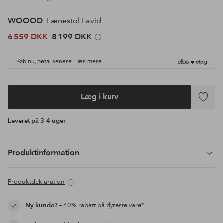
WOOOD
Lænestol Lavid
6 559 DKK
8 199 DKK
Køb nu, betal senere.
Læs mere
Læg i kurv
Tilføj
til
Leveret på 3-4 uger
favoritte
Produktinformation
Produktdeklaration
Ny kunde?
– 40% rabatt på dyreste vare*