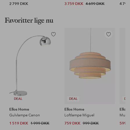
2 799 DKK
3 759 DKK
4 699 DKK
4 79
Favoritter lige nu
Tilføj
Tilføj
til
til
favoritter
favoritter
DEAL
DEAL
DE
Ellos Home
Ellos Home
Ellos
Gulvlampe Canon
Loftlampe Miguel
1 519 DKK
1 999 DKK
759 DKK
999 DKK
599 