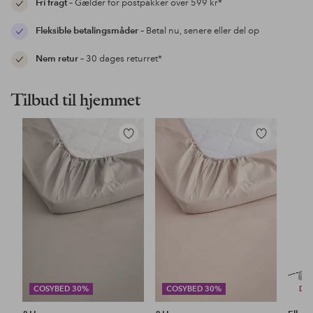
Fri fragt
– Gælder for postpakker over 599 kr*
Fleksible betalingsmåder
– Betal nu, senere eller del op
Nem retur
– 30 dages returret*
Tilbud til hjemmet
Tilføj
Tilføj
til
til
favoritter
favoritter
COSYBED 30%
COSYBED 30%
DE