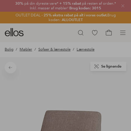
30%
på din dyreste vare*
+ 15% rabat
på resten af orden.*
Luk
Inkl. masser af møbler!
Brug koden: 3015
OUTLET DEAL -
25% ekstra rabat på alt i vores outlet.
Brug
koden:
ALLOUTLET
Ellos
Gå
Søg
logo
til
Gå
-
favoritmarkerede
til
Bolig
Møbler
Sofaer & lænestole
Lænestole
gå
produkter
indkøbskur
til
forsiden
Se lignende
Tilbage