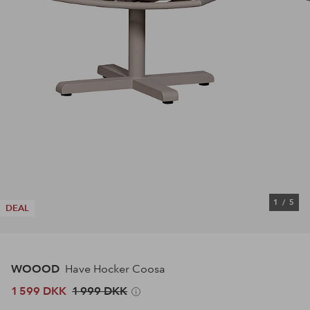
1
/
5
DEAL
WOOOD
Have Hocker Coosa
1 599 DKK
1 999 DKK