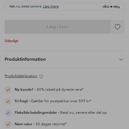
Køb nu, betal senere.
Læs mere
Læg i kurv
Tilføj
til
Udsolgt
favoritte
Produktinformation
Produktdeklaration
Ny kunde?
– 40% rabatt på dyreste vare*
Fri fragt
– Gælder for postpakker over 599 kr*
Fleksible betalingsmåder
– Betal nu, senere eller del op
Nem retur
– 30 dages returret*