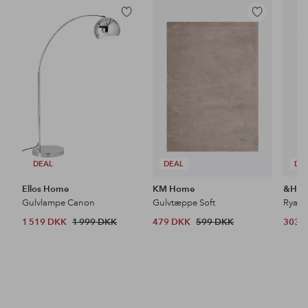
Tilføj
Tilføj
til
til
favoritter
favoritter
DEAL
DEAL
DE
Ellos Home
KM Home
&Ho
Gulvlampe Canon
Gulvtæppe Soft
Ryat
1 519 DKK
1 999 DKK
479 DKK
599 DKK
303 