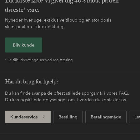
Dit første køb? Vi giver dig 40% rabat på den
dyreste* vare.
Nyheder hver uge, eksklusive tilbud og en stor dosis
stilinspiration – direkte til dig.
Bliv kunde
* Se tilbudsbetingelser ved registrering
Har du brug for hjælp?
Du kan finde svar på de oftest stillede spørgsmål i vores FAQ.
Du kan også finde oplysninger om, hvordan du kontakter os.
Kundeservice
Bestilling
Betalingsmåde
Le