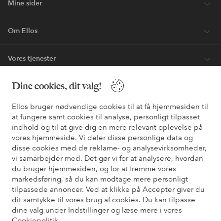
Mine sider
Om Ellos
Vores tjenester
Dine cookies, dit valg!
Vilkår
Ellos bruger nødvendige cookies til at få hjemmesiden til
Venner
at fungere samt cookies til analyse, personligt tilpasset
indhold og til at give dig en mere relevant oplevelse på
vores hjemmeside. Vi deler disse personlige data og
disse cookies med de reklame- og analysevirksomheder,
Sikre betalinger - betal nu eller del op
vi samarbejder med. Det gør vi for at analysere, hvordan
du bruger hjemmesiden, og for at fremme vores
Vil du vide mere om
vores betalingsmuligheder
?
markedsføring, så du kan modtage mere personligt
elpy
elpy
tilpassede annoncer. Ved at klikke på Accepter giver du
dit samtykke til vores brug af cookies. Du kan tilpasse
dine valg under Indstillinger og læse mere i vores
Cookiepolitik
.