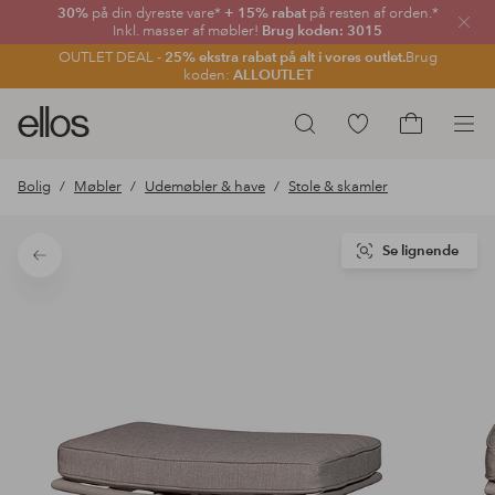
30%
på din dyreste vare*
+ 15% rabat
på resten af orden.*
Luk
Inkl. masser af møbler!
Brug koden: 3015
OUTLET DEAL -
25% ekstra rabat på alt i vores outlet.
Brug
koden:
ALLOUTLET
Ellos
Gå
Søg
logo
til
Gå
-
favoritmarkerede
til
Bolig
Møbler
Udemøbler & have
Stole & skamler
gå
produkter
indkøbskur
til
forsiden
Se lignende
Tilbage