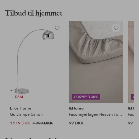
Tilbud til hjemmet
Tilføj
Tilføj
til
til
favoritter
favoritter
DEAL
COSYBED 30%
CO
Ellos Home
&Home
&Ho
Gulvlampe Canon
Faconsyet lagen Heaven i bomuld
1 519 DKK
1 999 DKK
99 DKK
99 D