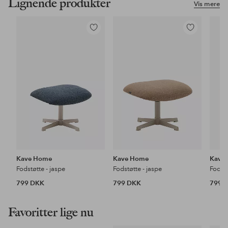
Lignende produkter
Vis mere
Tilføj
Tilføj
til
til
favoritter
favoritter
Kave Home
Kave Home
Kave
Fodstøtte - jaspe
Fodstøtte - jaspe
Fodstø
799 DKK
799 DKK
799 
Favoritter lige nu