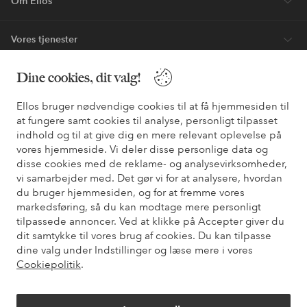
Bliv kunde
* Se tilbudsbetingelser ved registrering
Dine cookies, dit valg!
Ellos bruger nødvendige cookies til at få hjemmesiden til
Har du brug for hjælp?
at fungere samt cookies til analyse, personligt tilpasset
indhold og til at give dig en mere relevant oplevelse på
Du kan finde svar på de oftest stillede spørgsmål i vores FAQ.
vores hjemmeside. Vi deler disse personlige data og
Du kan også finde oplysninger om, hvordan du kontakter os.
disse cookies med de reklame- og analysevirksomheder,
vi samarbejder med. Det gør vi for at analysere, hvordan
Kundeservice
Bestilling
Betalingsmåde
Le
du bruger hjemmesiden, og for at fremme vores
markedsføring, så du kan modtage mere personligt
tilpassede annoncer. Ved at klikke på Accepter giver du
dit samtykke til vores brug af cookies. Du kan tilpasse
Mine sider
dine valg under Indstillinger og læse mere i vores
Cookiepolitik
.
Om Ellos