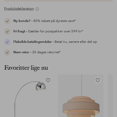
Produktdeklaration
Ny kunde?
– 40% rabatt på dyreste vare*
Fri fragt
– Gælder for postpakker over 599 kr*
Fleksible betalingsmåder
– Betal nu, senere eller del op
Nem retur
– 30 dages returret*
Favoritter lige nu
Tilføj
Tilføj
til
til
favoritter
favoritter