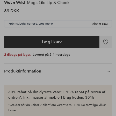
Wet n Wild
Mega Glo Lip & Cheek
89 DKK
Køb nu, betal senere.
Læs mere
Læg i kurv
Tilføj
til
2 tilbage på lager.
Leveret på 2-4 hverdage
favoritte
Produktinformation
30% rabat på din dyreste vare* + 15% rabat på resten af
ordren*. Inkl. masser af møbler! Brug koden: 3015
*Gælder når du køber 2 eller flere varer t.o.m. 11/8. Se samtlige vilkår i
kassen.