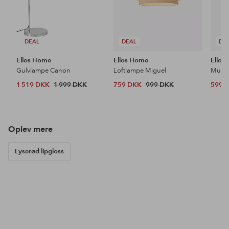
DEAL
DEAL
DE
Ellos Home
Ellos Home
Ellos
Gulvlampe Canon
Loftlampe Miguel
1 519 DKK
1 999 DKK
759 DKK
999 DKK
599 
Opdag vores nyheder
Tilføj
Tilføj
til
til
favoritter
favoritter
KOMMER
SNART