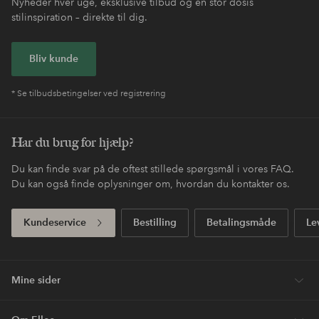
Nem retur
30 dages returret*
Fri fragt
Gælder for postpakker over 599 DKK
Betal med elpy. Les mer i
Shop nu, betal senere
kassen.
Express
Få din pakke allerede i morgen*
Dit første køb? Vi giver dig 40% rabat på den
dyreste* vare.
Nyheder hver uge, eksklusive tilbud og en stor dosis
stilinspiration – direkte til dig.