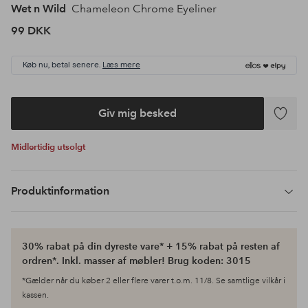
Wet n Wild
Chameleon Chrome Eyeliner
99 DKK
Køb nu, betal senere.
Læs mere
Giv mig besked
Tilføj
til
Midlertidig utsolgt
favoritte
Produktinformation
30% rabat på din dyreste vare* + 15% rabat på resten af
ordren*. Inkl. masser af møbler! Brug koden: 3015
*Gælder når du køber 2 eller flere varer t.o.m. 11/8. Se samtlige vilkår i
kassen.