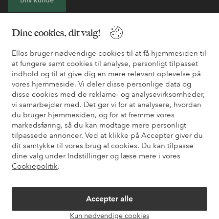
* Se tilbudsbetingelser ved registrering
Dine cookies, dit valg!
Ellos bruger nødvendige cookies til at få hjemmesiden til
Har du brug for hjælp?
at fungere samt cookies til analyse, personligt tilpasset
indhold og til at give dig en mere relevant oplevelse på
Du kan finde svar på de oftest stillede spørgsmål i vores FAQ.
vores hjemmeside. Vi deler disse personlige data og
Du kan også finde oplysninger om, hvordan du kontakter os.
disse cookies med de reklame- og analysevirksomheder,
vi samarbejder med. Det gør vi for at analysere, hvordan
Kundeservice
Bestilling
Betalingsmåde
Le
du bruger hjemmesiden, og for at fremme vores
markedsføring, så du kan modtage mere personligt
tilpassede annoncer. Ved at klikke på Accepter giver du
dit samtykke til vores brug af cookies. Du kan tilpasse
Mine sider
dine valg under Indstillinger og læse mere i vores
Cookiepolitik
.
Om Ellos
Accepter alle
Vores tjenester
Kun nødvendige cookies