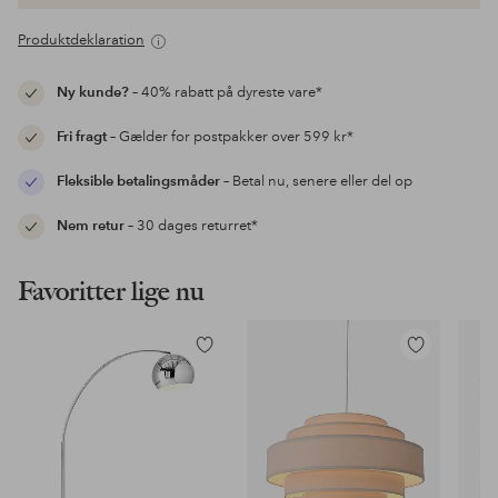
Produktdeklaration
Ny kunde?
– 40% rabatt på dyreste vare*
Fri fragt
– Gælder for postpakker over 599 kr*
Fleksible betalingsmåder
– Betal nu, senere eller del op
Nem retur
– 30 dages returret*
Favoritter lige nu
Tilføj
Tilføj
til
til
favoritter
favoritter