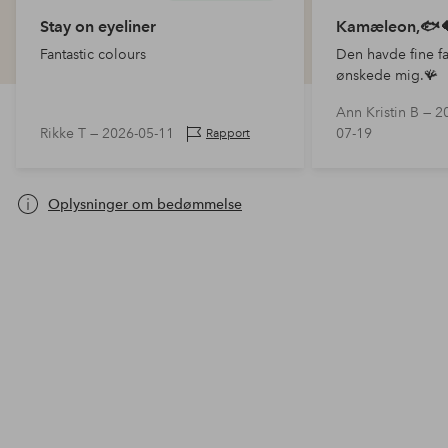
Stay on eyeliner
Kamæleon,🐟
Fantastic colours
Den havde fine far
ønskede mig.🪸
Ann Kristin B —
2
Rikke T —
2026-05-11
07-19
Rapport
Oplysninger om bedømmelse