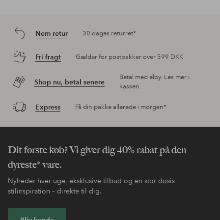
Nem retur
30 dages returret*
Fri fragt
Gælder for postpakker over 599 DKK
Betal med elpy. Les mer i
Shop nu, betal senere
kassen.
Express
Få din pakke allerede i morgen*
Dit første køb? Vi giver dig 40% rabat på den
dyreste* vare.
Nyheder hver uge, eksklusive tilbud og en stor dosis
stilinspiration – direkte til dig.
Bliv kunde