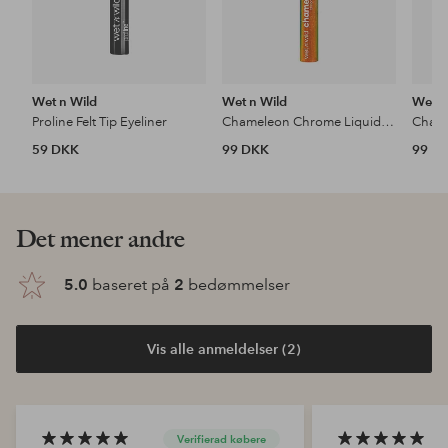
Wet n Wild
Wet n Wild
Wet n
Proline Felt Tip Eyeliner
Chameleon Chrome Liquid Eyeliner
Chame
59 DKK
99 DKK
99 D
Det mener andre
5.0
baseret på
2
bedømmelser
Vis alle anmeldelser (2)
Verifierad købere