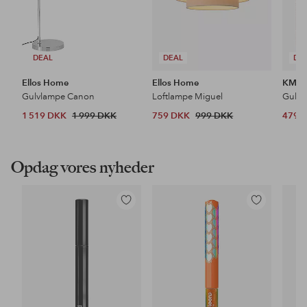
DEAL
DEAL
DE
Ellos Home
Ellos Home
KM H
Gulvlampe Canon
Loftlampe Miguel
Gulvt
1 519 DKK
1 999 DKK
759 DKK
999 DKK
479 
Opdag vores nyheder
Tilføj
Tilføj
til
til
favoritter
favoritter