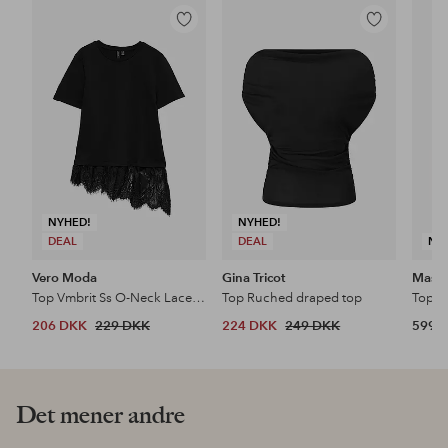
Tilføj
Tilføj
til
til
favoritter
favoritter
NYHED!
NYHED!
DEAL
DEAL
NY
Vero Moda
Gina Tricot
Masai
Top Vmbrit Ss O-Neck Lace T-Shirt Jrs
Top Ruched draped top
Top F
206 DKK
229 DKK
224 DKK
249 DKK
599 
Det mener andre