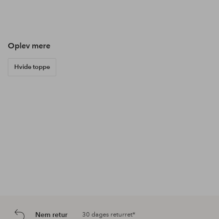
Opslag
ellosofficial
Opslag
lindamariie
offentliggjort
offentliggjort
af
af
Oplev mere
Hvide toppe
Nem retur
30 dages returret*