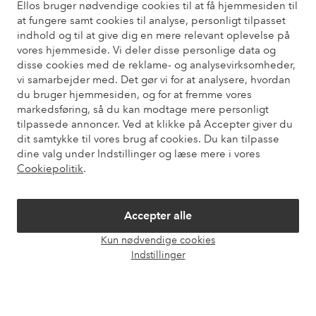
Ellos bruger nødvendige cookies til at få hjemmesiden til
at fungere samt cookies til analyse, personligt tilpasset
Har du brug for hjælp?
indhold og til at give dig en mere relevant oplevelse på
vores hjemmeside. Vi deler disse personlige data og
Du kan finde svar på de oftest stillede spørgsmål i vores FAQ.
disse cookies med de reklame- og analysevirksomheder,
Du kan også finde oplysninger om, hvordan du kontakter os.
vi samarbejder med. Det gør vi for at analysere, hvordan
du bruger hjemmesiden, og for at fremme vores
Kundeservice
Bestilling
Betalingsmåde
Le
markedsføring, så du kan modtage mere personligt
tilpassede annoncer. Ved at klikke på Accepter giver du
dit samtykke til vores brug af cookies. Du kan tilpasse
dine valg under Indstillinger og læse mere i vores
Mine sider
Cookiepolitik
.
Om Ellos
Accepter alle
Kun nødvendige cookies
Vores tjenester
Åbn
Indstillinger
chat
Vilkår