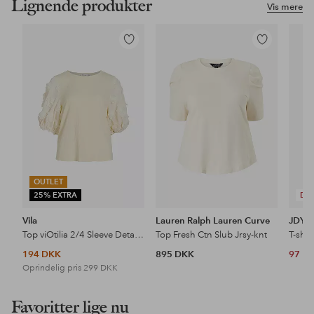
Lignende produkter
Vis mere
Tilføj
Tilføj
til
til
favoritter
favoritter
OUTLET
25% EXTRA
DE
Vila
Lauren Ralph Lauren Curve
JDY
Top viOtilia 2/4 Sleeve Detail Top
Top Fresh Ctn Slub Jrsy-knt
194 DKK
895 DKK
97 D
Oprindelig pris
299 DKK
Favoritter lige nu