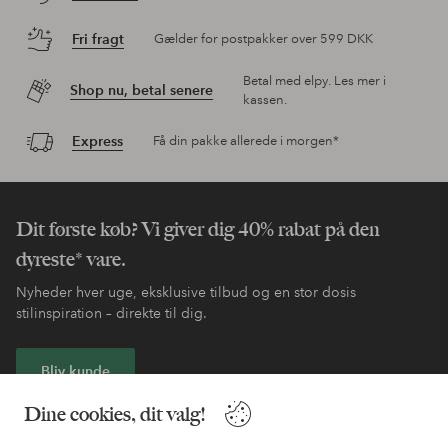
Fri fragt
Gælder for postpakker over 599 DKK
Betal med elpy. Les mer i
Shop nu, betal senere
kassen.
Express
Få din pakke allerede i morgen*
Dit første køb? Vi giver dig 40% rabat på den
dyreste* vare.
Nyheder hver uge, eksklusive tilbud og en stor dosis
stilinspiration – direkte til dig.
Bliv kunde
Dine cookies, dit valg!
* Se tilbudsbetingelser ved registrering