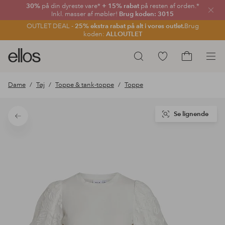
30%
på din dyreste vare*
+ 15% rabat
på resten af orden.*
Luk
Inkl. masser af møbler!
Brug koden: 3015
OUTLET DEAL -
25% ekstra rabat på alt i vores outlet.
Brug
koden:
ALLOUTLET
Ellos
Gå
Søg
logo
til
Gå
-
favoritmarkerede
til
Dame
Tøj
Toppe & tank-toppe
Toppe
gå
produkter
indkøbskur
til
forsiden
Se lignende
Tilbage