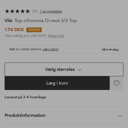
1
1 anmeldelse
Vila
Top viSimonia O-neck S/S Top
174 DKK
OUTLET
Oprindelig pris
249 DKK
Mere info
Køb nu, betal senere.
Læs mere
Vælg størrelse
Læg i kurv
Tilføj
til
Leveret på 2-4 hverdage
favoritte
Produktinformation