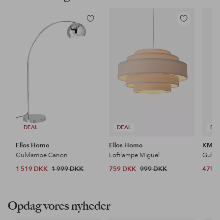
Tilføj
Tilføj
til
til
favoritter
favoritter
DEAL
DEAL
DE
Ellos Home
Ellos Home
KM H
Gulvlampe Canon
Loftlampe Miguel
Gulvt
1 519 DKK
1 999 DKK
759 DKK
999 DKK
479 
Opdag vores nyheder