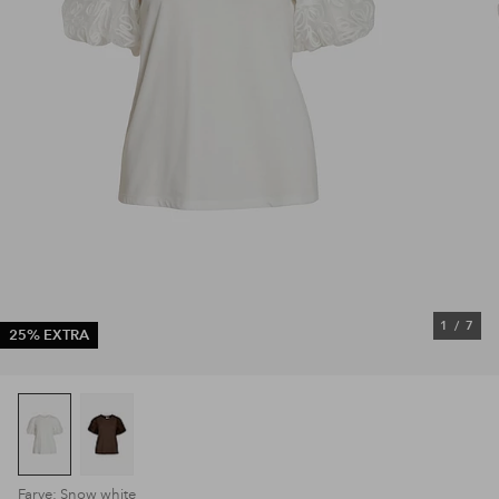
1
/
7
25% EXTRA
Farve: Snow white