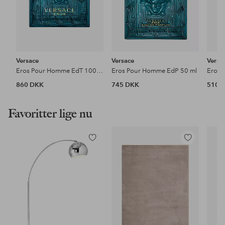
Versace
Versace
Versa
Eros Pour Homme EdT 100 ml
Eros Pour Homme EdP 50 ml
Eros 
860 DKK
745 DKK
510 
Favoritter lige nu
Tilføj
Tilføj
til
til
favoritter
favoritter