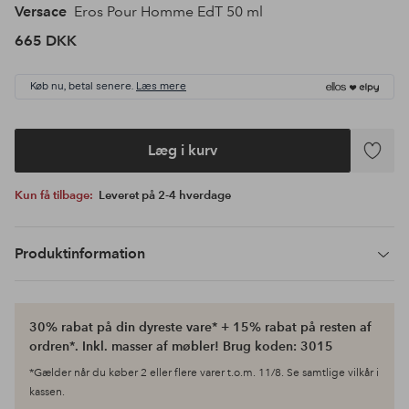
Versace
Eros Pour Homme EdT 50 ml
665 DKK
Køb nu, betal senere.
Læs mere
Læg i kurv
Tilføj
til
Kun få tilbage:
Leveret på 2-4 hverdage
favoritte
Produktinformation
30% rabat på din dyreste vare* + 15% rabat på resten af
ordren*. Inkl. masser af møbler! Brug koden: 3015
*Gælder når du køber 2 eller flere varer t.o.m. 11/8. Se samtlige vilkår i
kassen.