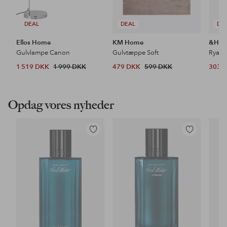
DEAL
DEAL
DE
Ellos Home
KM Home
&Ho
Gulvlampe Canon
Gulvtæppe Soft
Ryat
1 519 DKK
1 999 DKK
479 DKK
599 DKK
303 
Opdag vores nyheder
Tilføj
Tilføj
til
til
favoritter
favoritter