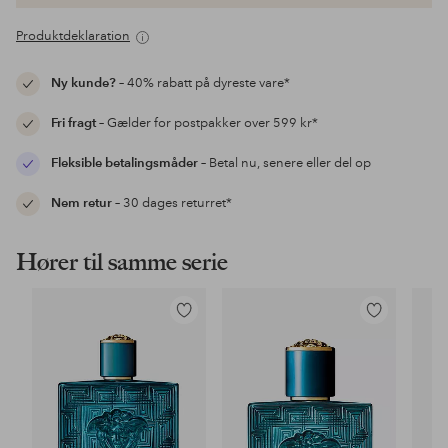
Produktdeklaration
Ny kunde?
– 40% rabatt på dyreste vare*
Fri fragt
– Gælder for postpakker over 599 kr*
Fleksible betalingsmåder
– Betal nu, senere eller del op
Nem retur
– 30 dages returret*
Hører til samme serie
Tilføj
Tilføj
til
til
favoritter
favoritter