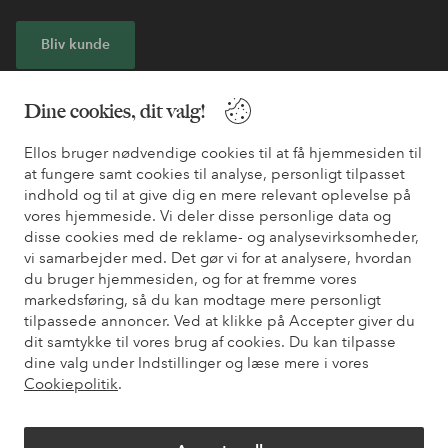
Bliv kunde
* Se tilbudsbetingelser ved registrering
Dine cookies, dit valg!
Ellos bruger nødvendige cookies til at få hjemmesiden til
Har du brug for hjælp?
at fungere samt cookies til analyse, personligt tilpasset
indhold og til at give dig en mere relevant oplevelse på
Du kan finde svar på de oftest stillede spørgsmål i vores FAQ.
vores hjemmeside. Vi deler disse personlige data og
Du kan også finde oplysninger om, hvordan du kontakter os.
disse cookies med de reklame- og analysevirksomheder,
vi samarbejder med. Det gør vi for at analysere, hvordan
Kundeservice
Bestilling
Betalingsmåde
Le
du bruger hjemmesiden, og for at fremme vores
markedsføring, så du kan modtage mere personligt
tilpassede annoncer. Ved at klikke på Accepter giver du
dit samtykke til vores brug af cookies. Du kan tilpasse
Mine sider
dine valg under Indstillinger og læse mere i vores
Cookiepolitik
.
Om Ellos