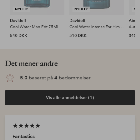
NYHED!
NYHED!
NY
Davidoff
Davidoff
Aberc
Cool Water Man Edt 75Ml
Cool Water Intense For Him Edp 50Ml
540 DKK
510 DKK
345 
Det mener andre
5.0
baseret på
4
bedømmelser
Vis alle anmeldelser (1)
Fantastics