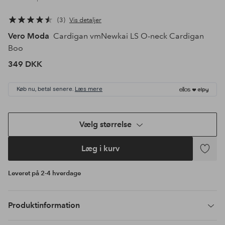
3
Vis detaljer
Vero Moda
Cardigan vmNewkai LS O-neck Cardigan
Boo
349 DKK
Køb nu, betal senere.
Læs mere
Vælg størrelse
Læg i kurv
Tilføj
til
Leveret på 2-4 hverdage
favoritte
Produktinformation