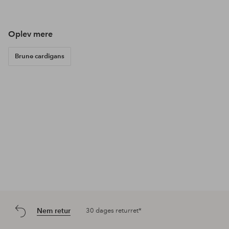
offentliggjort
offentliggjort
offe
af
af
af
Oplev mere
Brune cardigans
Nem retur
30 dages returret*