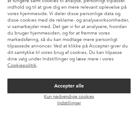
at fungere samt cookies til analyse, personligt tilpasset
Har du brug for hjælp?
indhold og til at give dig en mere relevant oplevelse på
vores hjemmeside. Vi deler disse personlige data og
Du kan finde svar på de oftest stillede spørgsmål i vores FAQ.
disse cookies med de reklame- og analysevirksomheder,
Du kan også finde oplysninger om, hvordan du kontakter os.
vi samarbejder med. Det gør vi for at analysere, hvordan
du bruger hjemmesiden, og for at fremme vores
Kundeservice
Bestilling
Betalingsmåde
Le
markedsføring, så du kan modtage mere personligt
tilpassede annoncer. Ved at klikke på Accepter giver du
dit samtykke til vores brug af cookies. Du kan tilpasse
dine valg under Indstillinger og læse mere i vores
Mine sider
Cookiepolitik
.
Om Ellos
Accepter alle
Kun nødvendige cookies
Vores tjenester
Åbn
Indstillinger
chat
Vilkår
Venner