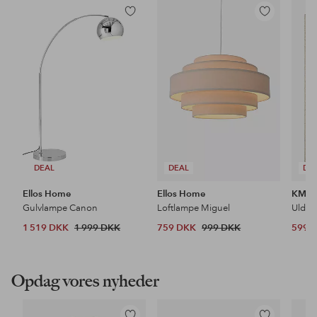
Tilføj
Tilføj
til
til
favoritter
favoritter
DEAL
DEAL
DE
Ellos Home
Ellos Home
KM H
Gulvlampe Canon
Loftlampe Miguel
Uldtæ
1 519 DKK
1 999 DKK
759 DKK
999 DKK
599 
Opdag vores nyheder