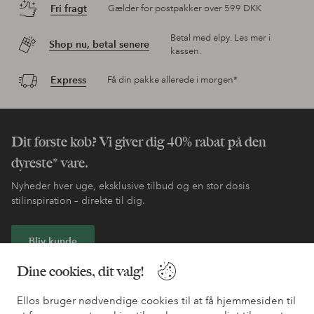
Fri fragt
Gælder for postpakker over 599 DKK
Betal med elpy. Les mer i
Shop nu, betal senere
kassen.
Express
Få din pakke allerede i morgen*
Dit første køb? Vi giver dig 40% rabat på den
dyreste* vare.
Nyheder hver uge, eksklusive tilbud og en stor dosis
stilinspiration – direkte til dig.
Bliv kunde
Dine cookies, dit valg!
* Se tilbudsbetingelser ved registrering
Ellos bruger nødvendige cookies til at få hjemmesiden til