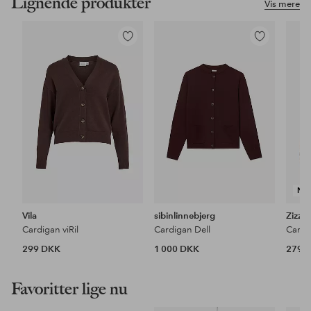
Lignende produkter
Vis mere
Tilføj
Tilføj
til
til
favoritter
favoritter
NY
Vila
sibinlinnebjerg
Zizzi
Cardigan viRil
Cardigan Dell
Cardi
299 DKK
1 000 DKK
279 
Favoritter lige nu