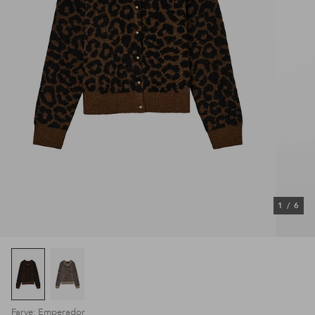
1
/
6
Farve: Emperador