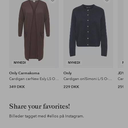
Tilføj
Tilføj
til
til
favoritter
favoritter
NYHED!
NYHED!
NY
Only Carmakoma
Only
JDY
Cardigan carNew Esly LS Open Long Cardigan
Cardigan onlSimoni L/S O-neck Knt N
349 DKK
229 DKK
259 
Share your favorites!
Billeder tagget med
#ellos
på Instagram.
Opslag
lotte.vankerckhove.5
Opslag
alexiiak
Ops
esp