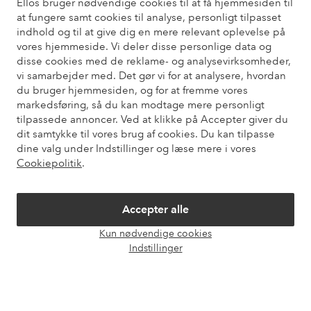
Ellos bruger nødvendige cookies til at få hjemmesiden til
at fungere samt cookies til analyse, personligt tilpasset
Har du brug for hjælp?
indhold og til at give dig en mere relevant oplevelse på
vores hjemmeside. Vi deler disse personlige data og
Du kan finde svar på de oftest stillede spørgsmål i vores FAQ.
disse cookies med de reklame- og analysevirksomheder,
Du kan også finde oplysninger om, hvordan du kontakter os.
vi samarbejder med. Det gør vi for at analysere, hvordan
du bruger hjemmesiden, og for at fremme vores
Kundeservice
Bestilling
Betalingsmåde
Le
markedsføring, så du kan modtage mere personligt
tilpassede annoncer. Ved at klikke på Accepter giver du
dit samtykke til vores brug af cookies. Du kan tilpasse
dine valg under Indstillinger og læse mere i vores
Mine sider
Cookiepolitik
.
Om Ellos
Accepter alle
Kun nødvendige cookies
Vores tjenester
Åbn
Indstillinger
chat
Vilkår