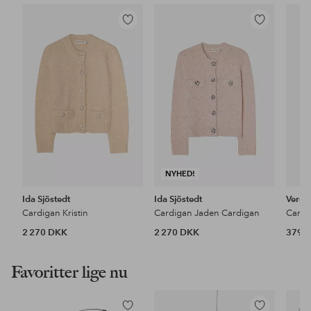
Tilføj
Tilføj
til
til
favoritter
favoritter
NYHED!
Ida Sjöstedt
Ida Sjöstedt
Vero
Cardigan Kristin
Cardigan Jaden Cardigan
2 270 DKK
2 270 DKK
379 
Favoritter lige nu
Tilføj
Tilføj