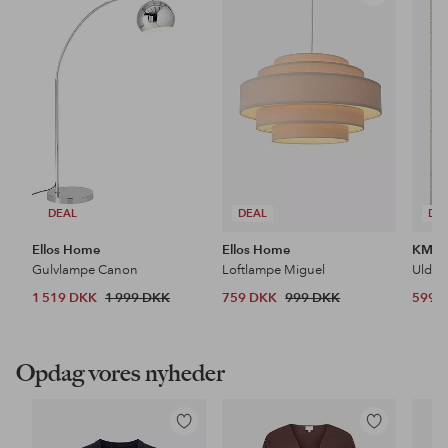
til
til
favoritter
favoritter
DEAL
DEAL
DE
Ellos Home
Ellos Home
KM H
Gulvlampe Canon
Loftlampe Miguel
Uldtæ
1 519 DKK
1 999 DKK
759 DKK
999 DKK
599 
Opdag vores nyheder
Tilføj
Tilføj