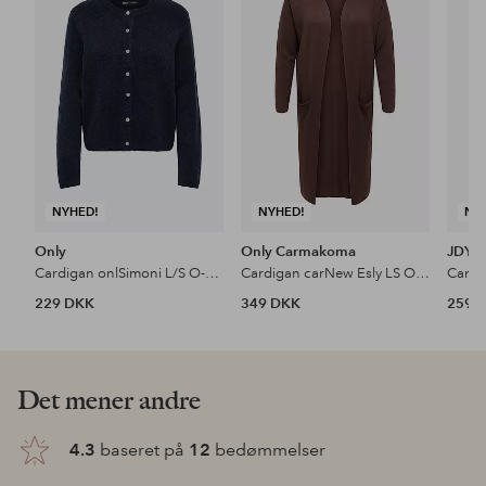
til
til
favoritter
favoritter
NYHED!
NYHED!
NY
Only
Only Carmakoma
JDY
Cardigan onlSimoni L/S O-neck Knt N
Cardigan carNew Esly LS Open Long Cardigan
229 DKK
349 DKK
259 
Det mener andre
4.3
baseret på
12
bedømmelser