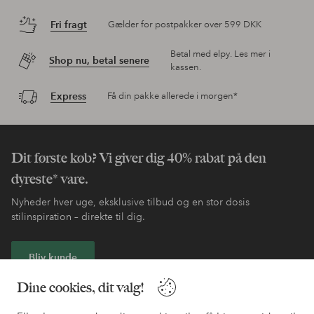
Fri fragt
Gælder for postpakker over 599 DKK
Betal med elpy. Les mer i
Shop nu, betal senere
kassen.
Express
Få din pakke allerede i morgen*
Dit første køb? Vi giver dig 40% rabat på den
dyreste* vare.
Nyheder hver uge, eksklusive tilbud og en stor dosis
stilinspiration – direkte til dig.
Bliv kunde
Dine cookies, dit valg!
* Se tilbudsbetingelser ved registrering