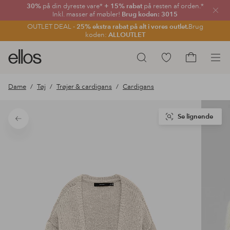
30%
på din dyreste vare*
+ 15% rabat
på resten af orden.*
Luk
Inkl. masser af møbler!
Brug koden: 3015
OUTLET DEAL -
25% ekstra rabat på alt i vores outlet.
Brug
koden:
ALLOUTLET
Ellos
Gå
Søg
logo
til
Gå
-
favoritmarkerede
til
Dame
Tøj
Trøjer & cardigans
Cardigans
gå
produkter
indkøbskur
til
forsiden
Se lignende
Tilbage