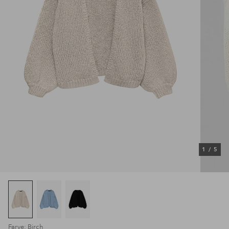
1
/
5
Farve: Birch