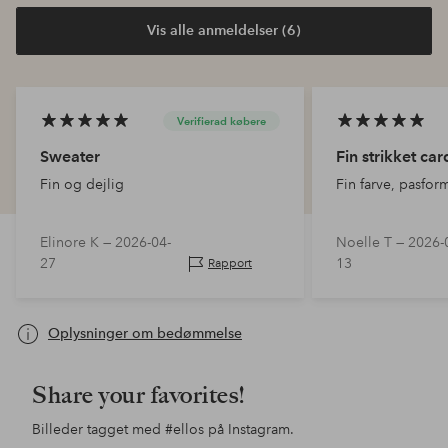
Vis alle anmeldelser (6)
Verifierad købere
Sweater
Fin strikket ca
Fin og dejlig
Fin farve, pasform
Elinore K —
2026-04-
Noelle T —
2026-
27
13
Rapport
Oplysninger om bedømmelse
Share your favorites!
Billeder tagget med
#ellos
på Instagram.