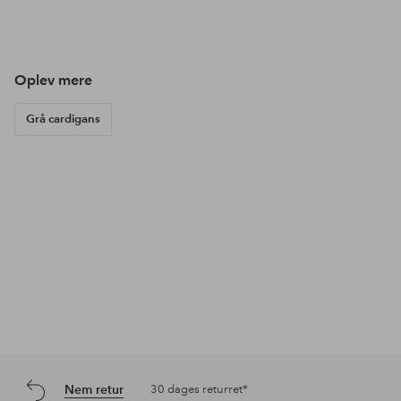
Opslag
lotte.vankerckhove.5
Opslag
alexiiak
Ops
esp
offentliggjort
offentliggjort
offe
af
af
af
Oplev mere
Grå cardigans
Nem retur
30 dages returret*