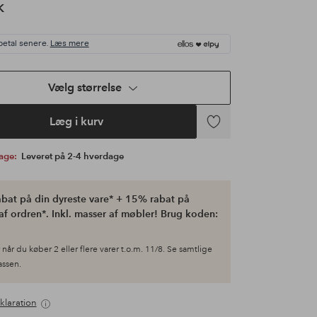
K
betal senere.
Læs mere
Vælg størrelse
Læg i kurv
Tilføj
til
bage:
Leveret på 2-4 hverdage
favoritter
bat på din dyreste vare* + 15% rabat på
af ordren*. Inkl. masser af møbler! Brug koden:
når du køber 2 eller flere varer t.o.m. 11/8. Se samtlige
kassen.
klaration