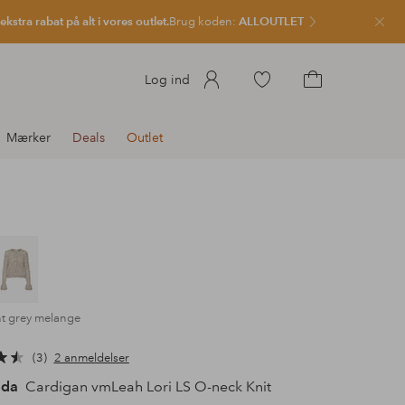
kstra rabat på alt i vores outlet.
Brug koden:
ALLOUTLET
Luk
Gå
Log ind
til
Gå
favoritmarkerede
til
Mærker
Deals
Outlet
produkter
indkøbskurven
ht grey melange
3
2 anmeldelser
oda
Cardigan vmLeah Lori LS O-neck Knit