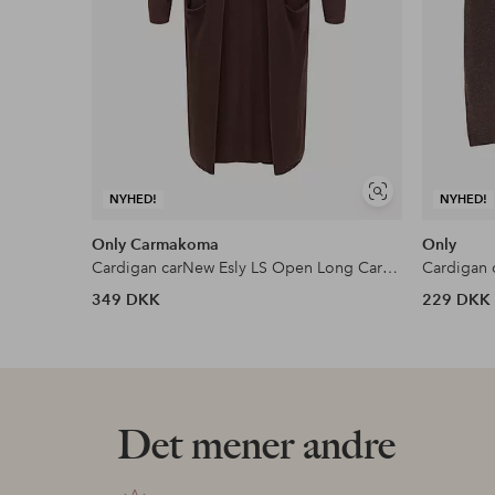
Se
NYHED!
NYHED!
lignende
Only Carmakoma
Only
Cardigan carNew Esly LS Open Long Cardigan
Cardigan 
349 DKK
229 DKK
Det mener andre