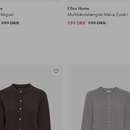
lignende
me
Ellos Home
 Miguel
Multibåndslængde Malva 2-pak i
999 DKK
599 DKK
799 DKK
Tilføj
til
favoritter