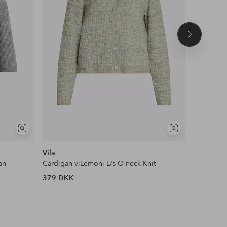
Næste
produkt
Se
Se
lignende
lignende
Vila
Vero Mo
an
Cardigan viLemoni L/s O-neck Knit
Cardigan 
379 DKK
349 DKK