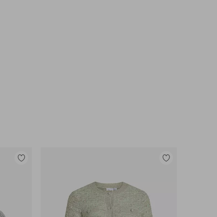
Tilføj
Tilføj
til
til
favoritter
favoritter