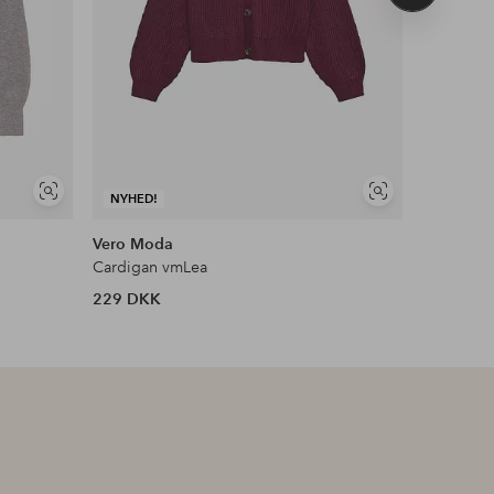
produkt
Se
Se
NYHED!
NYHED!
lignende
lignende
Vero Moda
Vero Mo
Cardigan vmLea
229 DKK
299 DKK