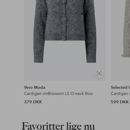
Vores mest fordelagtige betalingsmetode
Læs mere
Se
lignende
Vero Moda
Selected
Cardigan vmBlossom LS O-neck Boo
Cardigan s
379 DKK
599 DKK
Favoritter lige nu