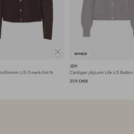
Se
NYHED!
lignende
JDY
onlSimoni L/S O-neck Knt N
Cardigan jdyLumi Life L/S Button
259 DKK