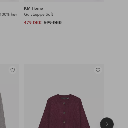
lignende
lignende
KM Home
Ellos Ho
 100% hør
Gulvtæppe Soft
Skridsikke
479 DKK
599 DKK
98 DKK
Tilføj
Tilføj
til
til
favoritter
favoritter
Næste