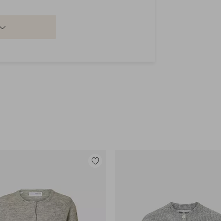
% Uld
Tilføj
til
favoritter