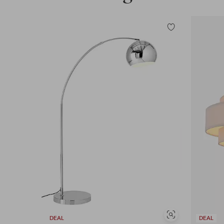
Tilføj
til
favoritter
Se
DEAL
DEAL