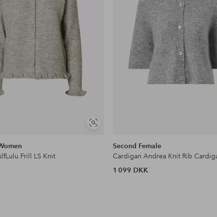
Se
lignende
 Women
Second Female
lfLulu Frill LS Knit
Cardigan Andrea Knit Rib Cardig
1 099 DKK