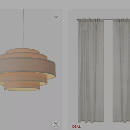
Tilføj
til
favoritter
Se
DEAL