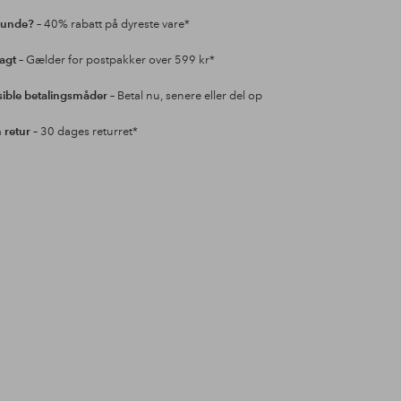
kunde?
– 40% rabatt på dyreste vare*
ragt
– Gælder for postpakker over 599 kr*
sible betalingsmåder
– Betal nu, senere eller del op
retur
– 30 dages returret*