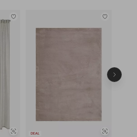
Tilføj
Tilføj
til
til
favoritter
favoritter
Næste
produkt
Se
Se
DEAL
DEAL