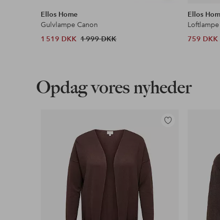
lignende
Ellos Home
Ellos Ho
Gulvlampe Canon
Loftlampe
1 519 DKK
1 999 DKK
759 DKK
Opdag vores nyheder
Tilføj
til
favoritter