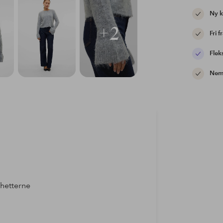
Ny 
+2
Fri f
Flek
Nem 
hetterne