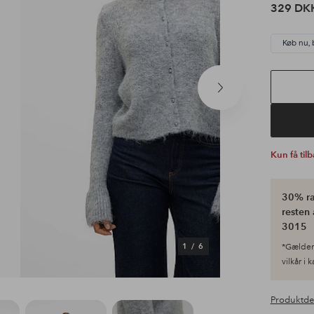
329 DK
Køb nu, 
Næste
produkt
Kun få til
30% ra
resten 
3015
1
/
6
*Gælder 
vilkår i 
Produktde