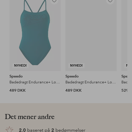
Tilføj
Tilføj
til
til
favoritter
favoritter
NYHED!
NYHED!
NY
Speedo
Speedo
Spee
Badedragt Endurance+ Logo Thin Strap Swimsuit
Badedragt Endurance+ Logo Thin Strap Swimsuit
489 DKK
489 DKK
529 
Det mener andre
2.0
baseret på
2
bedømmelser