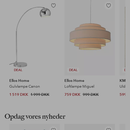
Tilføj
Tilføj
til
til
favoritter
favoritter
DEAL
DEAL
DE
Ellos Home
Ellos Home
KM H
Gulvlampe Canon
Loftlampe Miguel
Uldtæ
1 519 DKK
1 999 DKK
759 DKK
999 DKK
599 
Opdag vores nyheder