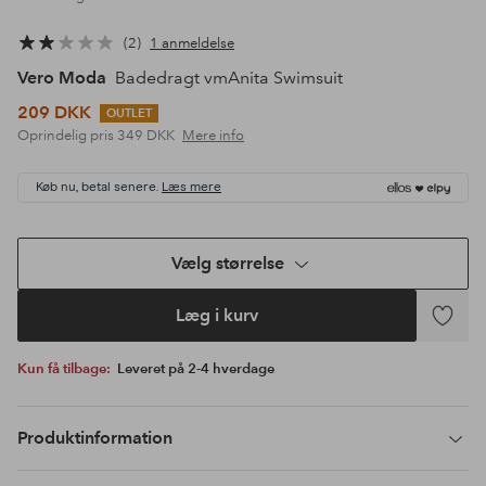
2
1 anmeldelse
Vero Moda
Badedragt vmAnita Swimsuit
209 DKK
OUTLET
Oprindelig pris
349 DKK
Mere info
Køb nu, betal senere.
Læs mere
Vælg størrelse
Læg i kurv
Tilføj
til
Kun få tilbage:
Leveret på 2-4 hverdage
favoritte
Produktinformation