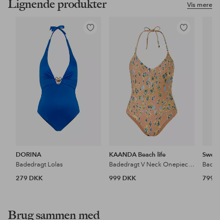
Lignende produkter
Vis mere
Tilføj
Tilføj
til
til
favoritter
favoritter
DORINA
KAANDA Beach life
Sweg
Badedragt Lolas
Badedragt V Neck Onepiece w Bamboo Accessory And Removable Cups
279 DKK
999 DKK
799 
Brug sammen med