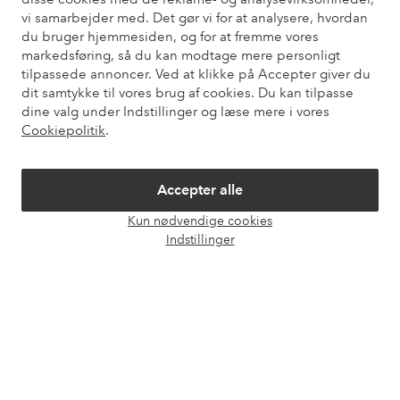
Du kan også finde oplysninger om, hvordan du kontakter os.
vi samarbejder med. Det gør vi for at analysere, hvordan
du bruger hjemmesiden, og for at fremme vores
Kundeservice
Bestilling
Betalingsmåde
Le
markedsføring, så du kan modtage mere personligt
tilpassede annoncer. Ved at klikke på Accepter giver du
dit samtykke til vores brug af cookies. Du kan tilpasse
dine valg under Indstillinger og læse mere i vores
Mine sider
Cookiepolitik
.
Om Ellos
Accepter alle
Kun nødvendige cookies
Vores tjenester
Åbn
Indstillinger
chat
Vilkår
Venner