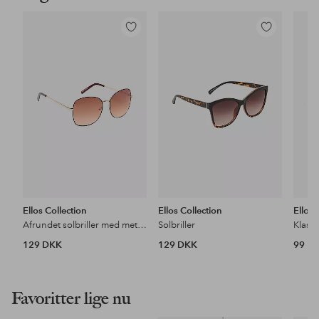
Tilføj
Tilføj
til
til
favoritter
favoritter
Ellos Collection
Ellos Collection
Ellos 
Afrundet solbriller med metalramme
Solbriller
Klassi
129 DKK
129 DKK
99 D
Favoritter lige nu