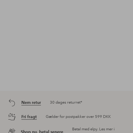
Opslag
ellosofficial
Opslag
lindamariie
Ops
tjo
offentliggjort
offentliggjort
offe
af
af
af
Nem retur
30 dages returret*
Fri fragt
Gælder for postpakker over 599 DKK
Betal med elpy. Les mer i
Shop nu, betal senere