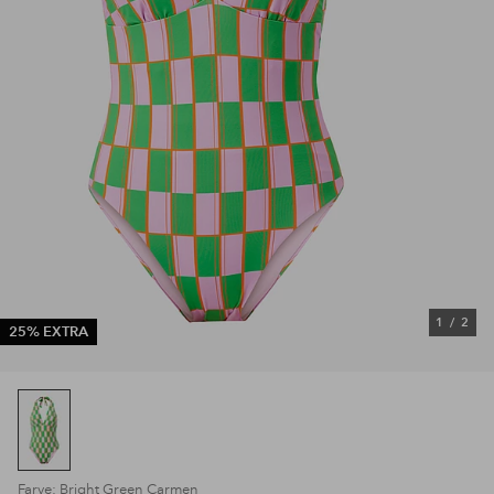
1
/
2
25% EXTRA
Farve: Bright Green Carmen