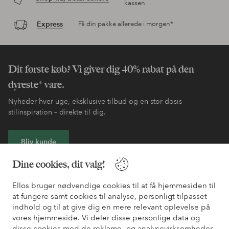
kassen.
Express
Få din pakke allerede i morgen*
Dit første køb? Vi giver dig 40% rabat på den
dyreste* vare.
Nyheder hver uge, eksklusive tilbud og en stor dosis
stilinspiration – direkte til dig.
Bliv kunde
Dine cookies, dit valg!
* Se tilbudsbetingelser ved registrering
Ellos bruger nødvendige cookies til at få hjemmesiden til
at fungere samt cookies til analyse, personligt tilpasset
Har du brug for hjælp?
indhold og til at give dig en mere relevant oplevelse på
vores hjemmeside. Vi deler disse personlige data og
Du kan finde svar på de oftest stillede spørgsmål i vores FAQ.
disse cookies med de reklame- og analysevirksomheder,