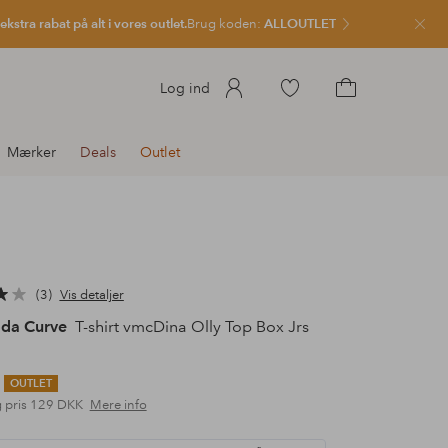
kstra rabat på alt i vores outlet.
Brug koden:
ALLOUTLET
Luk
Gå
Log ind
til
Gå
favoritmarkerede
til
Mærker
Deals
Outlet
produkter
indkøbskurven
3
Vis detaljer
da Curve
T-shirt vmcDina Olly Top Box Jrs
OUTLET
 pris
129 DKK
Mere info