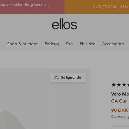
sser af møbler!
Brug koden:
OUTLET DEAL -
25% e
Ellos
logo
-
gå
j
Sport & outdoor
Badetøj
Sko
Plus size
Accessories
til
forsiden
Se lignende
Vero Mo
GA Cur
90 DKK
Oprindelig