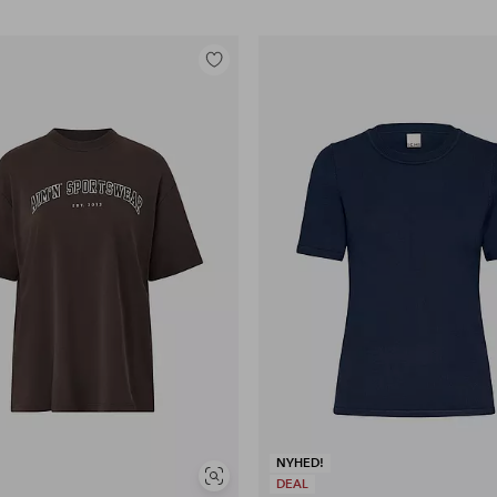
Tilføj
til
favoritter
NYHED!
Se
DEAL