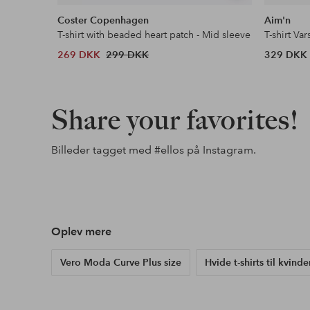
lignende
Coster Copenhagen
Aim'n
T-shirt with beaded heart patch - Mid sleeve
T-shirt Var
269 DKK
299 DKK
329 DKK
Share your favorites!
Billeder tagget med
#ellos
på Instagram.
Opslag
ellosofficial
Opslag
ellosofficial
offentliggjort
offentliggjort
af
af
Oplev mere
Vero Moda Curve Plus size
Hvide t-shirts til kvinde