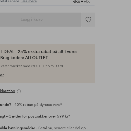
betal senere.
Læs mere
Læg i kurv
Tilføj
til
favoritter
 DEAL - 25% ekstra rabat på alt i vores
. Brug koden: ALLOUTLET
 varer mærket med OUTLET t.o.m. 11/8.
er
klaration
kunde?
– 40% rabatt på dyreste vare*
ragt
– Gælder for postpakker over 599 kr*
sible betalingsmåder
– Betal nu, senere eller del op