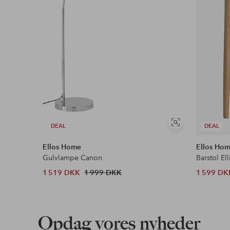
Se
DEAL
DEAL
lignende
Ellos Home
Ellos Ho
Gulvlampe Canon
Barstol Ell
1 519 DKK
1 999 DKK
1 599 DK
Opdag vores nyheder