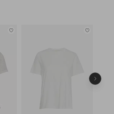
Tilføj
Tilføj
til
til
favoritter
favoritter
Næste
produkt