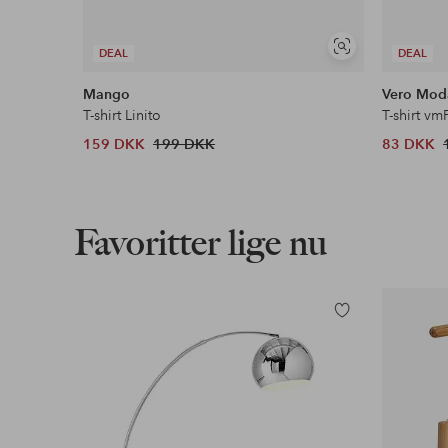
Se
DEAL
DEAL
lignende
Mango
Vero Mod
T-shirt Linito
T-shirt vm
159 DKK
199 DKK
83 DKK
Favoritter lige nu
Tilføj
til
favoritter