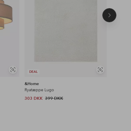
Næste
produkt
Se
Se
DEAL
DEAL
lignende
lignende
&Home
KM Hom
Ryatæppe Lugo
Gulvtæpp
303 DKK
399 DKK
479 DKK