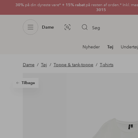
30%
på din dyreste vare*
+ 15% rabat
på resten af orden.* Inkl. ma
3015
Dame
Søg
Billedsøgning
Afdelningsnavigation
Nyheder
Tøj
Undertø
Dame
Tøj
Toppe & tank-toppe
T-shirts
Tilbage