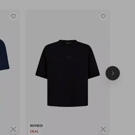
Tilføj
Tilføj
til
til
favoritter
favoritter
Næste
produkt
NYHED!
Se
Se
DEAL
NYHED!