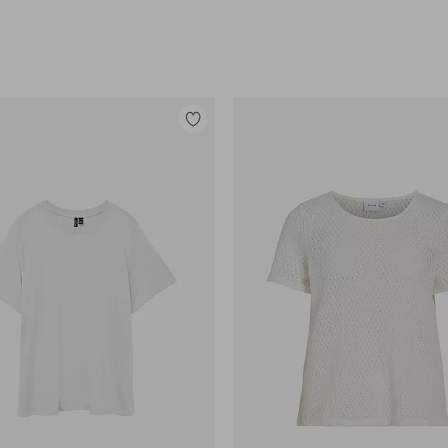
Tilføj
til
favoritter