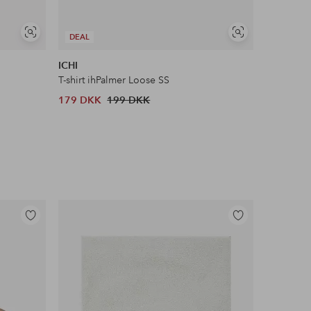
Se
Se
DEAL
DEAL
lignende
lignende
ICHI
Levi's
T-shirt ihPalmer Loose SS
T-shirt Th
179 DKK
199 DKK
296 DKK
Tilføj
Tilføj
til
til
favoritter
favoritter