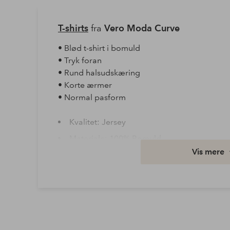
T-shirts
fra
Vero Moda Curve
• Blød t-shirt i bomuld
• Tryk foran
• Rund halsudskæring
• Korte ærmer
• Normal pasform
Kvalitet: Jersey
Materiale: 100% Bomuld
Vis mere
Størrelse: Plus
Vask: Maskinvask 40°
Varenummer: 2170271-01-063
Download højopløst billede