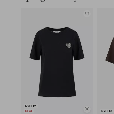
Tilføj
til
favoritter
NYHED!
Se
DEAL
NYHED!