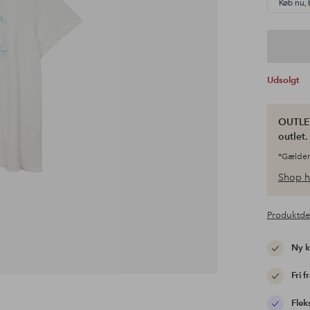
Køb nu, 
Udsolgt
OUTLET
outlet
*Gælder
Shop h
Produktde
Ny 
Fri f
Flek