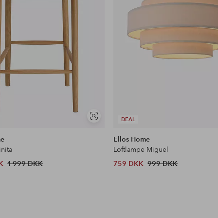
Se
DEAL
lignende
me
Ellos Home
inita
Loftlampe Miguel
K
1 999 DKK
759 DKK
999 DKK