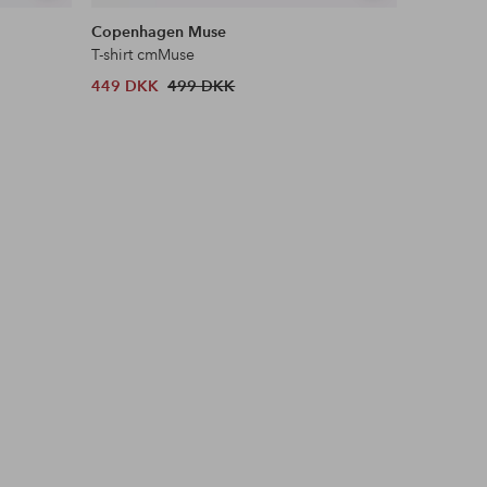
lignende
lignende
Copenhagen Muse
Ellos ST
T-shirt cmMuse
T-shirt B
449 DKK
499 DKK
179 DKK