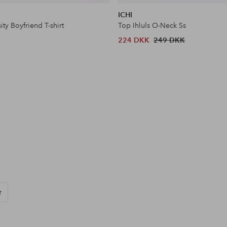
lignende
ICHI
sity Boyfriend T-shirt
Top Ihluls O-Neck Ss
224 DKK
249 DKK
r