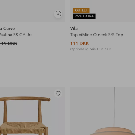
OUTLET
Se
25% EXTRA
lignende
a Curve
Vila
Paulina SS GA Jrs
Top viMine O-neck S/S Top
119 DKK
111 DKK
Oprindelig pris
159 DKK
Tilføj
til
favoritter