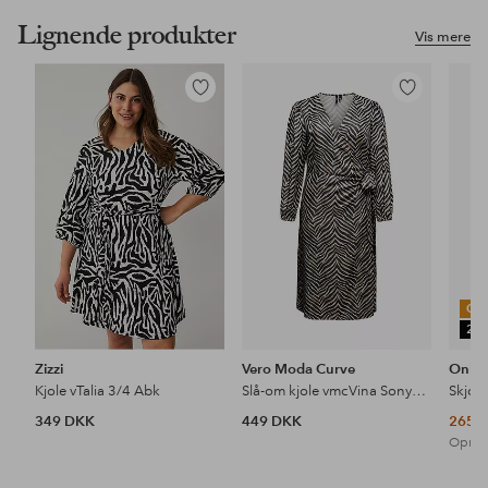
Lignende produkter
Vis mere
Tilføj
Tilføj
til
til
favoritter
favoritter
OU
25
Zizzi
Vero Moda Curve
Only
Kjole vTalia 3/4 Abk
Slå-om kjole vmcVina Sonya LS Calf Dress Wvn GA
Skjort
349 DKK
449 DKK
265 
Oprind