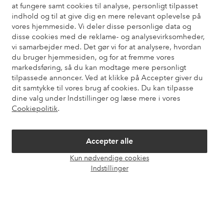
at fungere samt cookies til analyse, personligt tilpasset
indhold og til at give dig en mere relevant oplevelse på
Har du brug for hjælp?
vores hjemmeside. Vi deler disse personlige data og
disse cookies med de reklame- og analysevirksomheder,
Du kan finde svar på de oftest stillede spørgsmål i vores FAQ.
vi samarbejder med. Det gør vi for at analysere, hvordan
Du kan også finde oplysninger om, hvordan du kontakter os.
du bruger hjemmesiden, og for at fremme vores
markedsføring, så du kan modtage mere personligt
Kundeservice
Bestilling
Betalingsmåde
Le
tilpassede annoncer. Ved at klikke på Accepter giver du
dit samtykke til vores brug af cookies. Du kan tilpasse
dine valg under Indstillinger og læse mere i vores
Cookiepolitik
.
Mine sider
Accepter alle
Om Ellos
Kun nødvendige cookies
Åbn
Indstillinger
Vores tjenester
chat
Vilkår