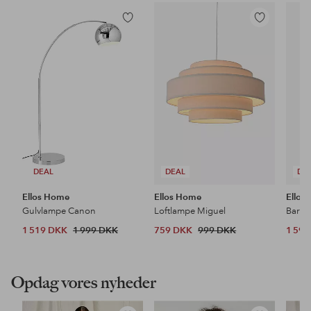
Tilføj
Tilføj
til
til
favoritter
favoritter
DEAL
DEAL
DE
Ellos Home
Ellos Home
Ellos
Gulvlampe Canon
Loftlampe Miguel
Barsto
1 519 DKK
1 999 DKK
759 DKK
999 DKK
1 59
Opdag vores nyheder