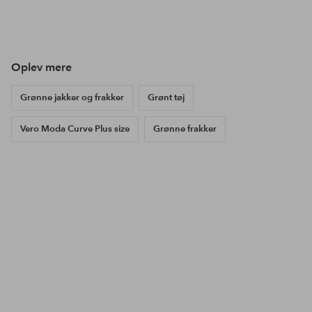
Opslag
lauraeerika
Opslag
ellosofficial
Ops
ello
offentliggjort
offentliggjort
offe
af
af
af
Oplev mere
Grønne jakker og frakker
Grønt tøj
Vero Moda Curve Plus size
Grønne frakker