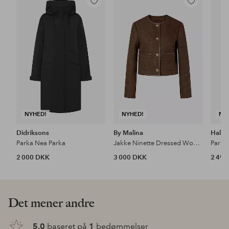
Tilføj
Tilføj
til
til
favoritter
favoritter
NYHED!
NYHED!
NY
Didriksons
By Malina
Halti
Parka Nea Parka
Jakke Ninette Dressed Wool Jacket
Parka
2 000 DKK
3 000 DKK
2 49
Det mener andre
5.0
baseret på
1
bedømmelser