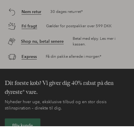
Nem retur
30 dages returret*
Fri fragt
Gælder for postpakker over 599 DKK
Betal med elpy. Les mer i
Shop nu, betal senere
kassen.
Express
Få din pakke allerede i morgen*
Dit første køb? Vi giver dig 40% rabat på den
dyreste* vare.
Nyheder hver uge, eksklusive tilbud og en stor dosis
stilinspiration – direkte til dig.
Bliv kunde