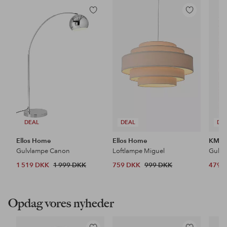
Tilføj
Tilføj
til
til
favoritter
favoritter
DEAL
DEAL
DE
Ellos Home
Ellos Home
KM H
Gulvlampe Canon
Loftlampe Miguel
Gulvt
1 519 DKK
1 999 DKK
759 DKK
999 DKK
479 
Opdag vores nyheder