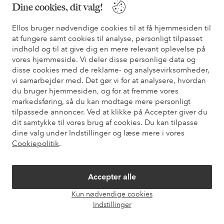
Dine cookies, dit valg!
* Se tilbudsbetingelser ved registrering
Ellos bruger nødvendige cookies til at få hjemmesiden til
at fungere samt cookies til analyse, personligt tilpasset
Har du brug for hjælp?
indhold og til at give dig en mere relevant oplevelse på
vores hjemmeside. Vi deler disse personlige data og
Du kan finde svar på de oftest stillede spørgsmål i vores FAQ.
disse cookies med de reklame- og analysevirksomheder,
Du kan også finde oplysninger om, hvordan du kontakter os.
vi samarbejder med. Det gør vi for at analysere, hvordan
du bruger hjemmesiden, og for at fremme vores
Kundeservice
Bestilling
Betalingsmåde
Le
markedsføring, så du kan modtage mere personligt
tilpassede annoncer. Ved at klikke på Accepter giver du
dit samtykke til vores brug af cookies. Du kan tilpasse
dine valg under Indstillinger og læse mere i vores
Mine sider
Cookiepolitik
.
Om Ellos
Accepter alle
Kun nødvendige cookies
Vores tjenester
Åbn
Indstillinger
chat