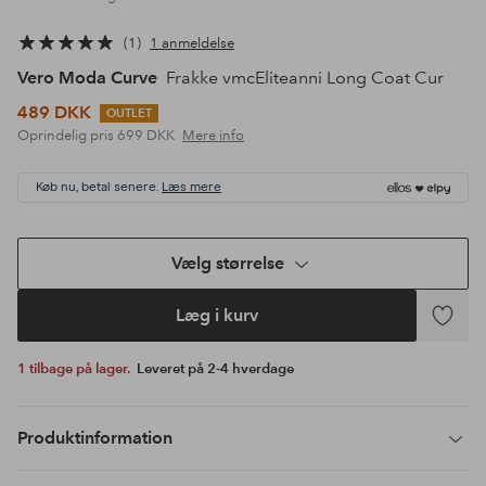
1
1 anmeldelse
Vero Moda Curve
Frakke vmcEliteanni Long Coat Cur
489 DKK
OUTLET
Oprindelig pris
699 DKK
Mere info
Køb nu, betal senere.
Læs mere
Vælg størrelse
Læg i kurv
Tilføj
til
1 tilbage på lager.
Leveret på 2-4 hverdage
favoritte
Produktinformation