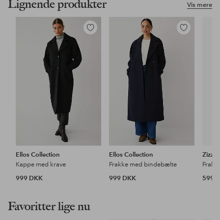
Lignende produkter
Vis mere
Tilføj
Tilføj
til
til
favoritter
favoritter
Ellos Collection
Ellos Collection
Zizzi
Kappe med krave
Frakke med bindebælte
Frakke
999 DKK
999 DKK
599 
Favoritter lige nu