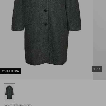
1
/
6
25% EXTRA
Farve: Balsam green