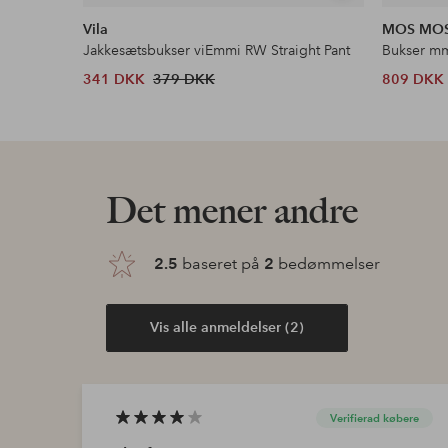
lignende
Vila
MOS MO
Jakkesætsbukser viEmmi RW Straight Pant
Bukser mm
341 DKK
379 DKK
809 DKK
Det mener andre
2.5
baseret på
2
bedømmelser
Vis alle anmeldelser (2)
Verifierad købere