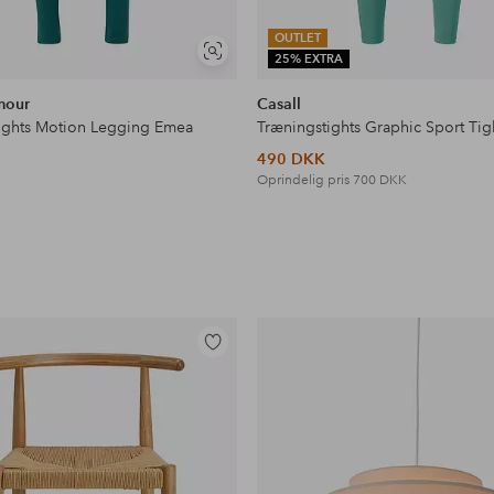
OUTLET
Se
25% EXTRA
lignende
mour
Casall
ights Motion Legging Emea
Træningstights Graphic Sport Tig
490 DKK
Oprindelig pris
700 DKK
Tilføj
til
favoritter