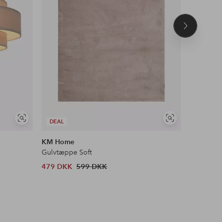
Næste
produkt
Se
Se
DEAL
DEAL
lignende
lignende
KM Home
&Home
Gulvtæppe Soft
Ryatæppe
479 DKK
599 DKK
303 DKK