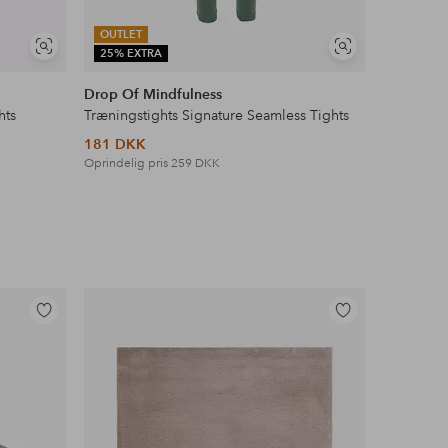
OUTLET
OUTLET
Se
Se
25% EXTRA
25% EXT
lignende
lignende
Drop Of Mindfulness
Under Ar
hts
Træningstights Signature Seamless Tights
181 DKK
314 DKK
Oprindelig pris
259 DKK
Oprindelig 
Tilføj
Tilføj
til
til
favoritter
favoritter