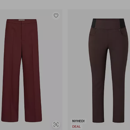
Tilføj
til
favoritter
NYHED!
Se
DEAL