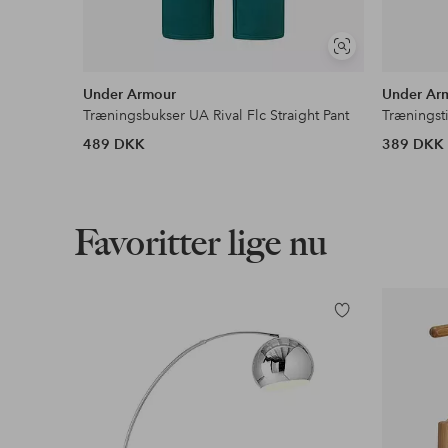
Se
lignende
Under Armour
Under Ar
Træningsbukser UA Rival Flc Straight Pant
Træningst
489 DKK
389 DKK
Favoritter lige nu
Tilføj
til
favoritter