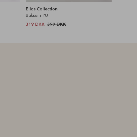
lignende
lignende
Ellos Collection
Ellos Col
Bukser i PU
Bukser me
319 DKK
399 DKK
199 DKK