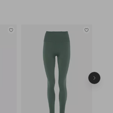
Tilføj
Tilføj
til
til
favoritter
favoritter
Næste
produkt