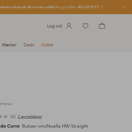
kstra rabat på alt i vores outlet.
Brug koden:
ALLOUTLET
Luk
Gå
Log ind
til
Gå
favoritmarkerede
til
Mærker
Deals
Outlet
produkter
indkøbskurven
sphorus
2
2 anmeldelser
da Curve
Bukser vmcNoella HW Straight