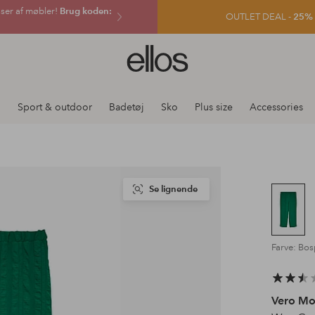
sser af møbler!
Brug koden:
OUTLET DEAL -
25% e
Ellos
logo
-
gå
j
Sport & outdoor
Badetøj
Sko
Plus size
Accessories
til
forsiden
Se lignende
Farve: Bo
Vero Mo