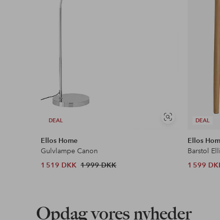
Se
DEAL
DEAL
lignende
Ellos Home
Ellos Ho
Gulvlampe Canon
Barstol Ell
1 519 DKK
1 999 DKK
1 599 DK
Opdag vores nyheder