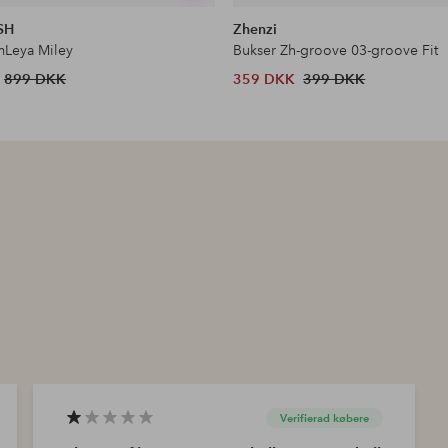
lignende
SH
Zhenzi
Leya Miley
Bukser Zh-groove 03-groove Fit
899 DKK
359 DKK
399 DKK
Verifierad købere