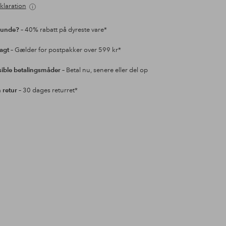
klaration
kunde?
– 40% rabatt på dyreste vare*
ragt
– Gælder for postpakker over 599 kr*
sible betalingsmåder
– Betal nu, senere eller del op
retur
– 30 dages returret*