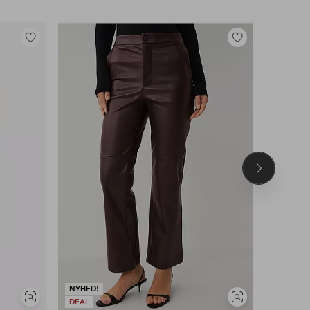
Tilføj
Tilføj
til
til
favoritter
favoritter
Næste
produkt
NYHED!
NYHED!
Se
Se
DEAL
DEAL