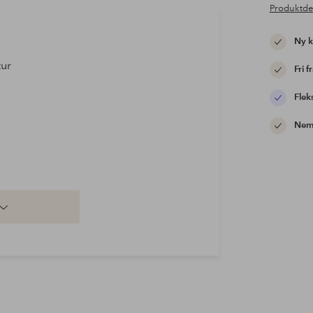
Produktde
Ny 
tur
Fri f
Flek
Nem 