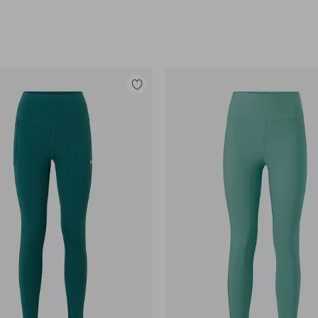
Tilføj
til
favoritter