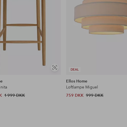
Se
DEAL
lignende
me
Ellos Home
inita
Loftlampe Miguel
K
1 999 DKK
759 DKK
999 DKK