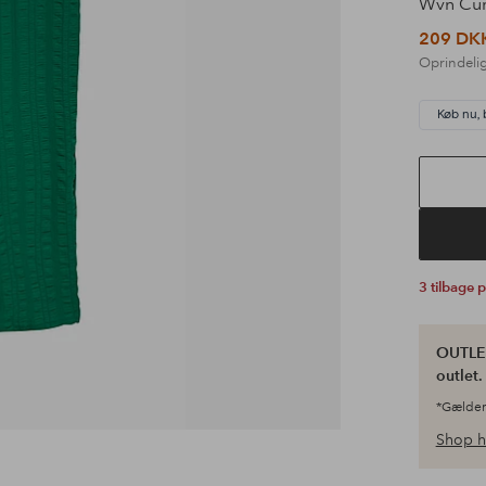
Wvn Cu
209 DK
Oprindelig
Køb nu, 
3 tilbage 
OUTLET
outlet
*Gælder
Shop h