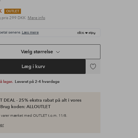
r
K
OUTLET
 pris
299 DKK
Mere info
betal senere.
Læs mere
Vælg størrelse
Læg i kurv
Tilføj
til
på lager.
Leveret på 2-4 hverdage
favoritter
 DEAL - 25% ekstra rabat på alt i vores
. Brug koden: ALLOUTLET
 varer mærket med OUTLET t.o.m. 11/8.
er