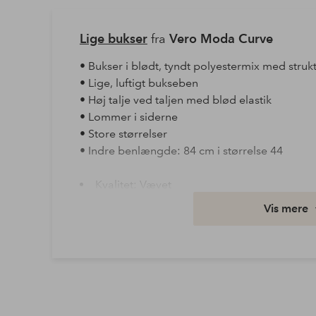
Lige bukser
fra
Vero Moda Curve
• Bukser i blødt, tyndt polyestermix med struk
• Lige, luftigt bukseben
• Høj talje ved taljen med blød elastik
• Lommer i siderne
• Store størrelser
• Indre benlængde: 84 cm i størrelse 44
Kvalitet: Vævet
Materiale: 98% Polyester, 2% Elastan
Vis mere
Størrelse: Plus
Vask: Maskinvask 30°
Varenummer: 2123789-01-54
Download højopløst billede