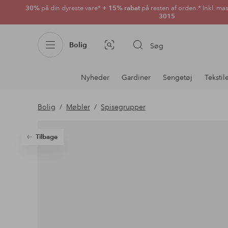
30%
på din dyreste vare*
+ 15% rabat
på resten af orden.* Inkl. ma
3015
Bolig
Søg
Billedsøgning
Afdelningsnavigation
Nyheder
Gardiner
Sengetøj
Tekstil
Bolig
Møbler
Spisegrupper
Tilbage