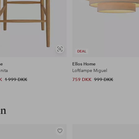
Se
DEAL
lignende
me
Ellos Home
inita
Loftlampe Miguel
K
1 999 DKK
759 DKK
999 DKK
on
Tilføj