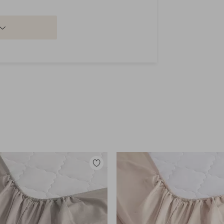
Tilføj
til
favoritter