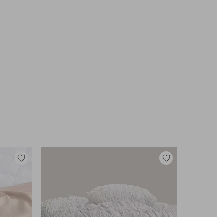
Tilføj
Tilføj
til
til
favoritter
favoritter