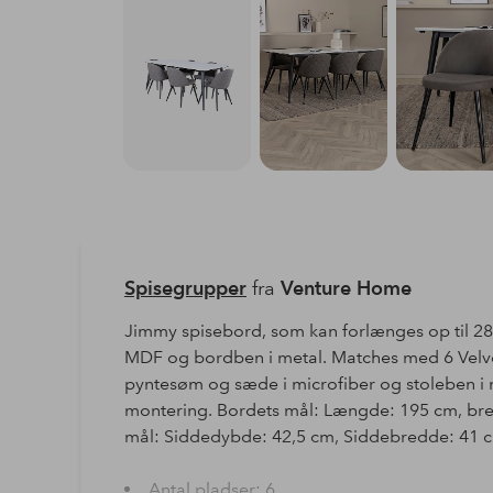
Spisegrupper
fra
Venture Home
Jimmy spisebord, som kan forlænges op til 2
MDF og bordben i metal. Matches med 6 Velve
pyntesøm og sæde i microfiber og stoleben i m
montering. Bordets mål: Længde: 195 cm, bre
mål: Siddedybde: 42,5 cm, Siddebredde: 41 c
Antal pladser: 6