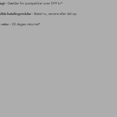
ragt
– Gælder for postpakker over 599 kr*
sible betalingsmåder
– Betal nu, senere eller del op
retur
– 30 dages returret*