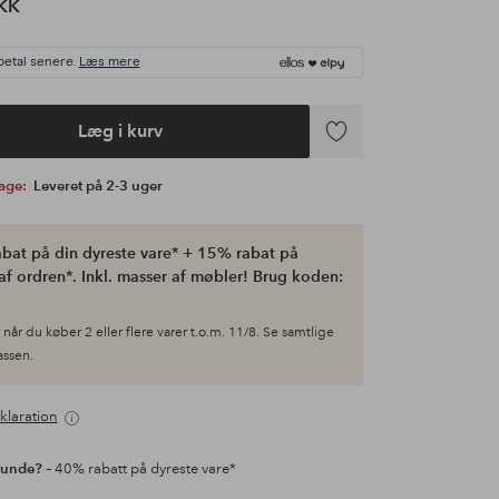
KK
betal senere.
Læs mere
Læg i kurv
Tilføj
til
bage:
Leveret på 2-3 uger
favoritter
bat på din dyreste vare* + 15% rabat på
af ordren*. Inkl. masser af møbler! Brug koden:
når du køber 2 eller flere varer t.o.m. 11/8. Se samtlige
kassen.
klaration
kunde?
– 40% rabatt på dyreste vare*