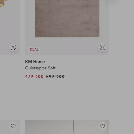
produkt
Se
Se
DEAL
DEAL
lignende
lignende
KM Home
Ellos Ho
Gulvtæppe Soft
Tæppe Av
479 DKK
599 DKK
922 DKK
Tilføj
Tilføj