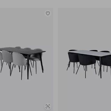
Tilføj
til
favoritter
Se