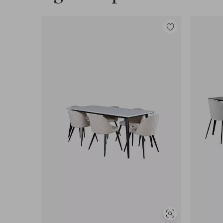
Tilføj
til
favoritter
Se