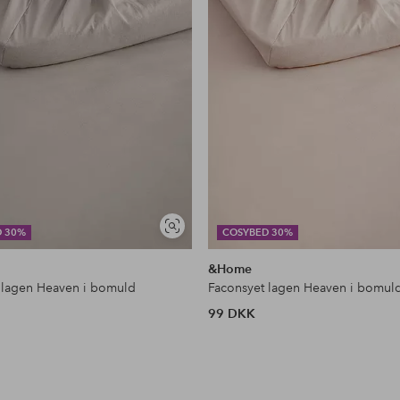
Se
D 30%
COSYBED 30%
lignende
&Home
 lagen Heaven i bomuld
Faconsyet lagen Heaven i bomul
99 DKK