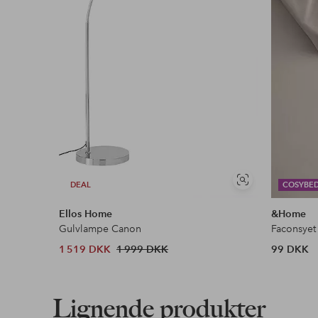
Faktura & Konto
Vores mest fordelagtige betalingsmetode
Læs mere
Se
DEAL
COSYBE
lignende
Ellos Home
&Home
Gulvlampe Canon
Faconsyet
1 519 DKK
1 999 DKK
99 DKK
Lignende produkter