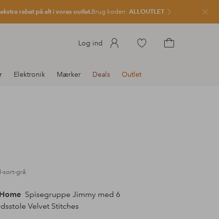
kstra rabat på alt i vores outlet.
Brug koden:
ALLOUTLET
Luk
Gå
Log ind
til
Gå
favoritmarkerede
til
r
Elektronik
Mærker
Deals
Outlet
produkter
indkøbskurven
d-sort-grå
 Home
Spisegruppe Jimmy med 6
dsstole Velvet Stitches