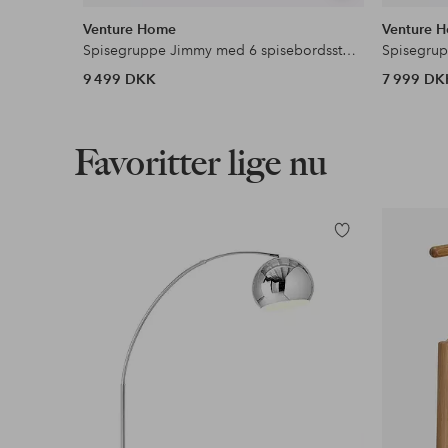
lignende
Venture Home
Venture 
Spisegruppe Jimmy med 6 spisebordsstole Velvet Stitches
9 499 DKK
7 999 DK
Favoritter lige nu
Tilføj
til
favoritter