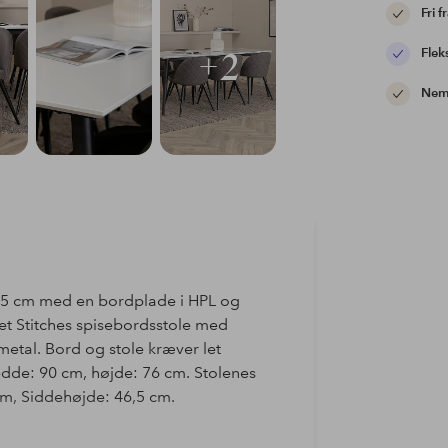
Fri f
Flek
+2
Nem 
85 cm med en bordplade i HPL og
t Stitches spisebordsstole med
etal. Bord og stole kræver let
dde: 90 cm, højde: 76 cm. Stolenes
m, Siddehøjde: 46,5 cm.