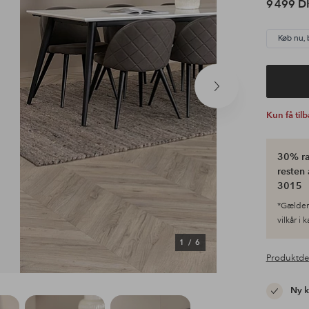
9 499 D
Køb nu, 
Næste
produkt
Kun få til
30% ra
resten 
3015
*Gælder 
vilkår i 
1
/
6
Produktde
Ny 