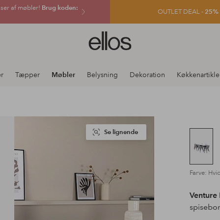
sser af møbler!
Brug koden:
OUTLET DEAL -
25% e
Ellos
logo
-
gå
er
Tæpper
Møbler
Belysning
Dekoration
Køkkenartikle
til
forsiden
Se lignende
Farve: Hvi
Venture
spisebor