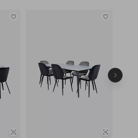
Tilføj
Tilføj
til
til
favoritter
favoritter
Næste
produkt
Se
Se