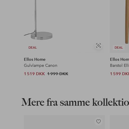
Se
DEAL
DEAL
lignende
Ellos Home
Ellos Ho
Gulvlampe Canon
Barstol Ell
1 519 DKK
1 999 DKK
1 599 DK
Mere fra samme kollekti
Tilføj