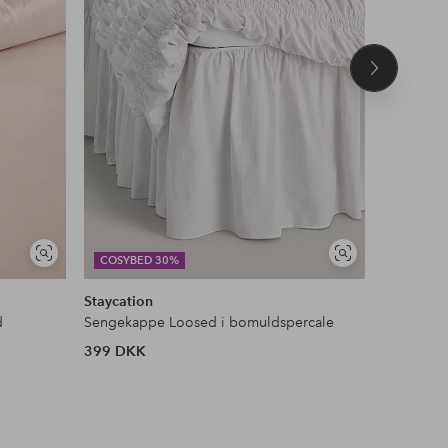
Næste
produkt
Se
Se
COSYBED 30%
COSYBE
lignende
lignende
Staycation
Ellos Ho
d
Sengekappe Loosed i bomuldspercale
Faconsyet
399 DKK
159 DKK