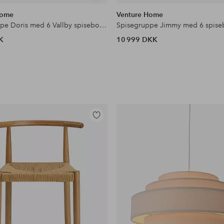
lignende
Home
Venture Home
Spisegruppe Doris med 6 Vallby spisebordsstole
K
10 999 DKK
Tilføj
til
favoritter