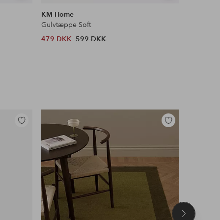
lignende
lignende
KM Home
Spinder 
Gulvtæppe Soft
Skostativ
479 DKK
599 DKK
1 306 D
Tilføj
Tilføj
til
til
favoritter
favoritter
Næste