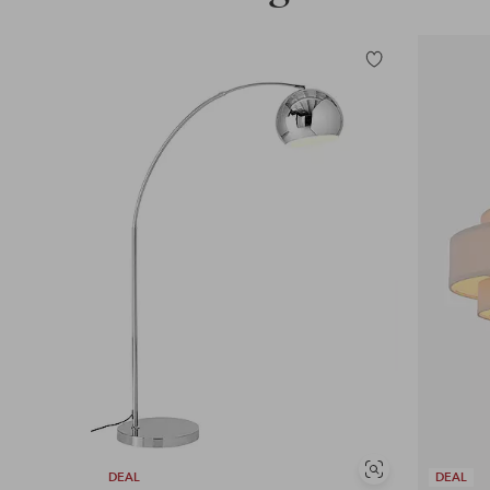
Tilføj
til
favoritter
Se
DEAL
DEAL