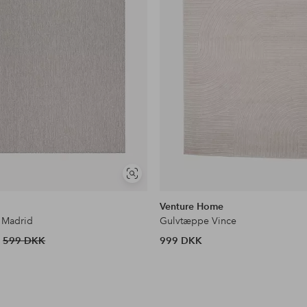
Se
lignende
e
Venture Home
 Madrid
Gulvtæppe Vince
599 DKK
999 DKK