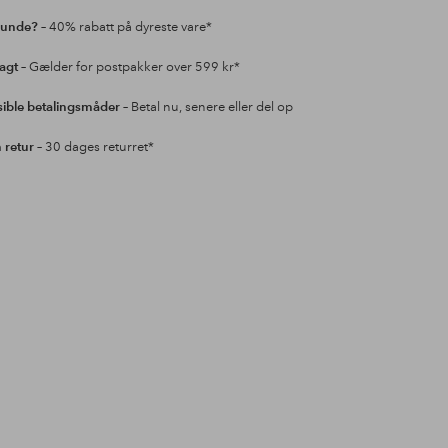
kunde?
– 40% rabatt på dyreste vare*
ragt
– Gælder for postpakker over 599 kr*
sible betalingsmåder
– Betal nu, senere eller del op
retur
– 30 dages returret*