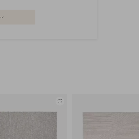
Tilføj
til
favoritter