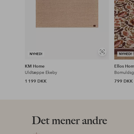
Se
NYHED!
NYHED!
lignende
KM Home
Ellos Ho
Uldtæppe Ekeby
Bomuldsgu
1 199 DKK
799 DKK
Det mener andre