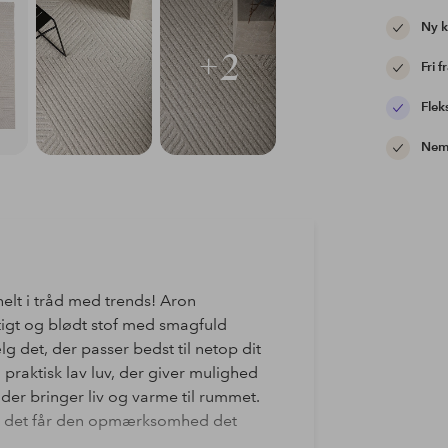
Ny 
+2
Fri f
Flek
Nem 
 helt i tråd med trends! Aron
igt og blødt stof med smagfuld
ælg det, der passer bedst til netop dit
aktisk lav luv, der giver mulighed
der bringer liv og varme til rummet.
vor det får den opmærksomhed det