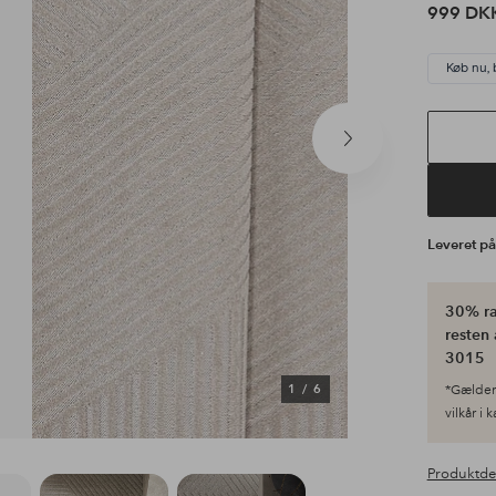
999 DK
Køb nu, 
Næste
produkt
Leveret p
30% ra
resten 
3015
1
/
6
*Gælder 
vilkår i 
Produktde