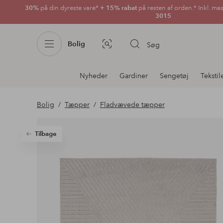
30%
på din dyreste vare*
+ 15% rabat
på resten af orden.* Inkl. ma
3015
Bolig
Søg
Billedsøgning
Afdelningsnavigation
Nyheder
Gardiner
Sengetøj
Tekstil
Bolig
Tæpper
Fladvævede tæpper
Tilbage