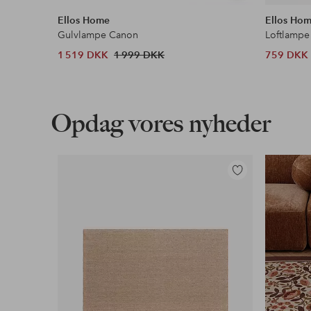
lignende
Ellos Home
Ellos Ho
Gulvlampe Canon
Loftlampe
1 519 DKK
1 999 DKK
759 DKK
Opdag vores nyheder
Tilføj
til
favoritter