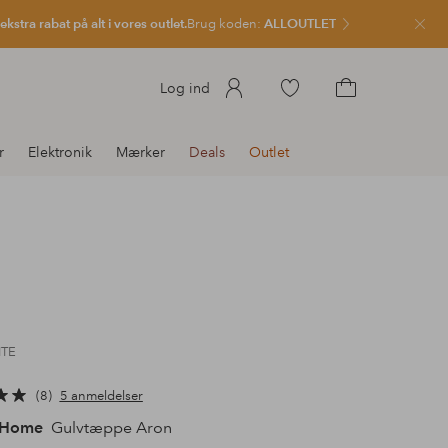
kstra rabat på alt i vores outlet.
Brug koden:
ALLOUTLET
Luk
Gå
Log ind
til
Gå
favoritmarkerede
til
r
Elektronik
Mærker
Deals
Outlet
produkter
indkøbskurven
ITE
8
5 anmeldelser
 Home
Gulvtæppe Aron