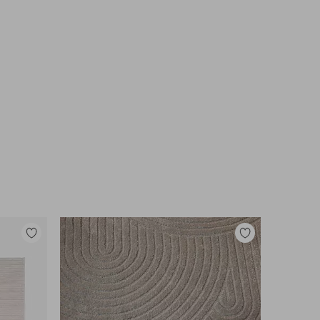
Tilføj
Tilføj
til
til
favoritter
favoritter