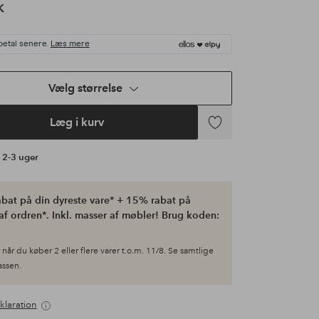
K
betal senere.
Læs mere
Vælg størrelse
Læg i kurv
Tilføj
til
å 2-3 uger
favoritter
bat på din dyreste vare* + 15% rabat på
af ordren*. Inkl. masser af møbler! Brug koden:
når du køber 2 eller flere varer t.o.m. 11/8. Se samtlige
kassen.
klaration