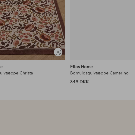
Se
lignende
me
Ellos Home
lvtæppe Christa
Bomuldsgulvtæppe Camerino
349 DKK