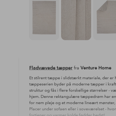
Fladvævede tæpper
fra
Venture Home
Et stilrent tæppe i slidstærkt materiale, der er
tæppeserien byder på moderne tæpper i kraft
struktur og fås i flere forskellige størrelser - v
hjem. Denne rektangulære tæppedrøm har en pr
for nem pleje og et moderne lineært mønster, 
Placer under sofaen eller i soveværelset - h
fortjener og varmer kolde fødder bedst!