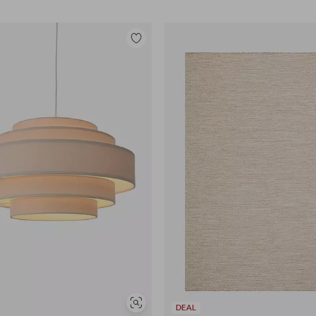
Tilføj
til
favoritter
Se
DEAL