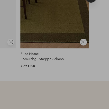
produkt
Se
Se
DEAL
lignende
lignende
Ellos Home
&Home
Bomuldsgulvtæppe Adrano
Tæppe La
799 DKK
531 DKK