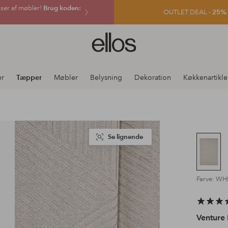
sser af møbler!
Brug koden:
OUTLET DEAL -
25% e
Ellos
logo
-
gå
er
Tæpper
Møbler
Belysning
Dekoration
Køkkenartikle
til
forsiden
Se lignende
Farve: WH
Venture