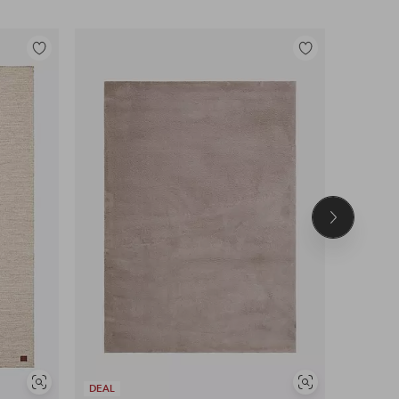
Tilføj
Tilføj
til
til
favoritter
favoritter
Næste
produkt
Se
Se
DEAL
DEAL