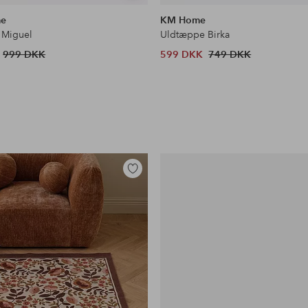
lignende
me
KM Home
 Miguel
Uldtæppe Birka
999 DKK
599 DKK
749 DKK
Tilføj
til
favoritter