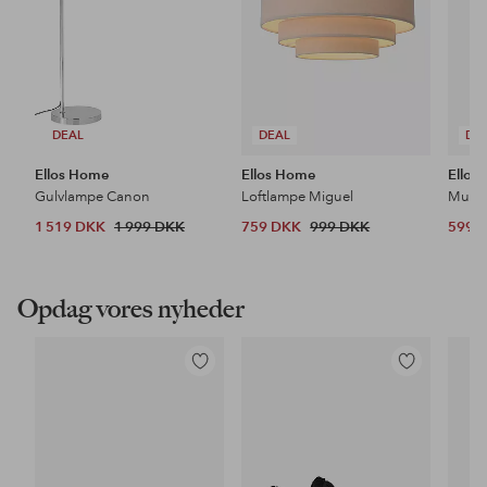
DEAL
DEAL
DE
Ellos Home
Ellos Home
Ellos
Gulvlampe Canon
Loftlampe Miguel
1 519 DKK
1 999 DKK
759 DKK
999 DKK
599 
Opdag vores nyheder
Tilføj
Tilføj
til
til
favoritter
favoritter