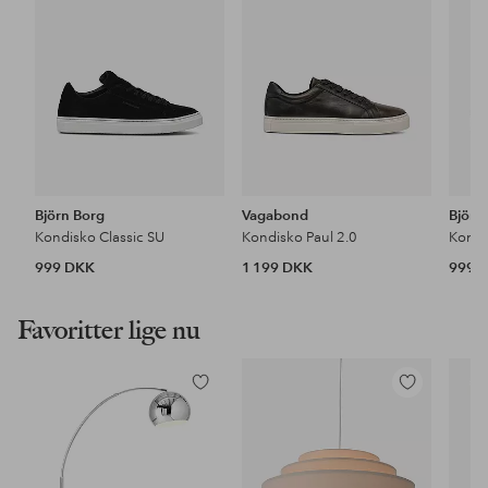
Björn Borg
Vagabond
Björn
Kondisko Classic SU
Kondisko Paul 2.0
Kondi
999 DKK
1 199 DKK
999 
Favoritter lige nu
Tilføj
Tilføj
til
til
favoritter
favoritter