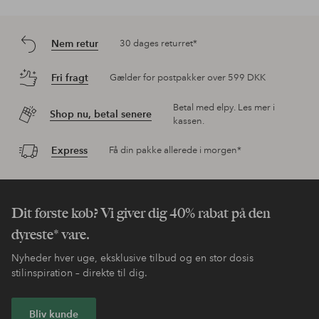
Nem retur
30 dages returret*
Fri fragt
Gælder for postpakker over 599 DKK
Betal med elpy. Les mer i
Shop nu, betal senere
kassen.
Express
Få din pakke allerede i morgen*
Dit første køb? Vi giver dig 40% rabat på den
dyreste* vare.
Nyheder hver uge, eksklusive tilbud og en stor dosis
stilinspiration – direkte til dig.
Bliv kunde