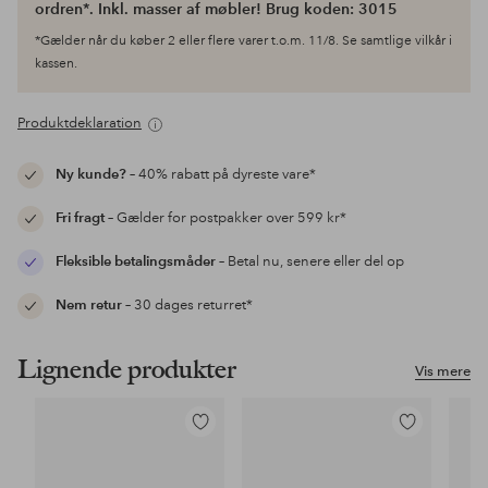
ordren*. Inkl. masser af møbler! Brug koden: 3015
*Gælder når du køber 2 eller flere varer t.o.m. 11/8. Se samtlige vilkår i
kassen.
Produktdeklaration
Ny kunde?
– 40% rabatt på dyreste vare*
Fri fragt
– Gælder for postpakker over 599 kr*
Fleksible betalingsmåder
– Betal nu, senere eller del op
Nem retur
– 30 dages returret*
Lignende produkter
Vis mere
Tilføj
Tilføj
til
til
favoritter
favoritter