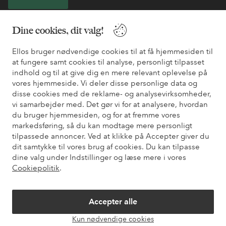
* Se tilbudsbetingelser ved registrering
Dine cookies, dit valg!
Ellos bruger nødvendige cookies til at få hjemmesiden til
Har du brug for hjælp?
at fungere samt cookies til analyse, personligt tilpasset
indhold og til at give dig en mere relevant oplevelse på
Du kan finde svar på de oftest stillede spørgsmål i vores FAQ.
vores hjemmeside. Vi deler disse personlige data og
Du kan også finde oplysninger om, hvordan du kontakter os.
disse cookies med de reklame- og analysevirksomheder,
vi samarbejder med. Det gør vi for at analysere, hvordan
Kundeservice
Bestilling
Betalingsmåde
Le
du bruger hjemmesiden, og for at fremme vores
markedsføring, så du kan modtage mere personligt
tilpassede annoncer. Ved at klikke på Accepter giver du
dit samtykke til vores brug af cookies. Du kan tilpasse
Mine sider
dine valg under Indstillinger og læse mere i vores
Cookiepolitik
.
Om Ellos
Accepter alle
Vores tjenester
Kun nødvendige cookies
Åbn