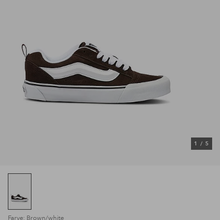
1
/
5
Farve: Brown/white