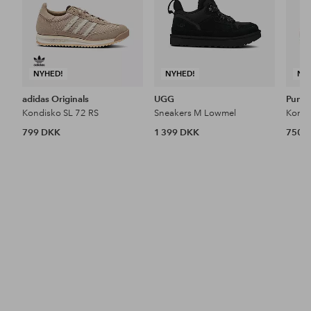
NYHED!
NYHED!
NY
adidas Originals
UGG
Puma
Kondisko SL 72 RS
Sneakers M Lowmel
Kondi
799 DKK
1 399 DKK
750 