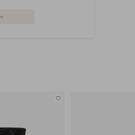
Tilføj
til
favoritter