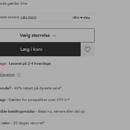
ode gælder ikke
betal senere.
Læs mere
Vælg størrelse
Læg i kurv
Tilføj
til
bage:
Leveret på 2-4 hverdage
favoritter
klaration
kunde?
– 40% rabatt på dyreste vare*
ragt
– Gælder for postpakker over 599 kr*
sible betalingsmåder
– Betal nu, senere eller del op
retur
– 30 dages returret*