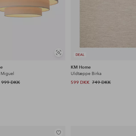
Se
DEAL
lignende
me
KM Home
 Miguel
Uldtæppe Birka
999 DKK
599 DKK
749 DKK
Tilføj