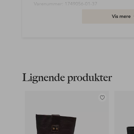
Varenummer: 1749056-01-37
Vis mere
Download højopløst billede
Fri fragt
Gælder for postpakker over 599 kr
Læs mere
Lignende produkter
Faktura & Konto
Vores mest fordelagtige betalingsmetode
Tilføj
Læs mere
til
favoritter