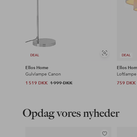
Se
DEAL
DEAL
lignende
Ellos Home
Ellos Ho
Gulvlampe Canon
Loftlampe
1 519 DKK
1 999 DKK
759 DKK
Opdag vores nyheder
Tilføj