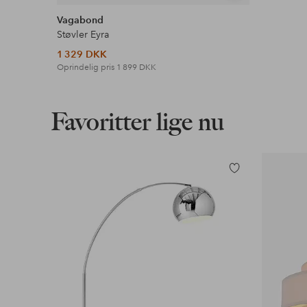
lignende
Vagabond
Støvler Eyra
1 329 DKK
Oprindelig pris
1 899 DKK
Favoritter lige nu
Tilføj
til
favoritter