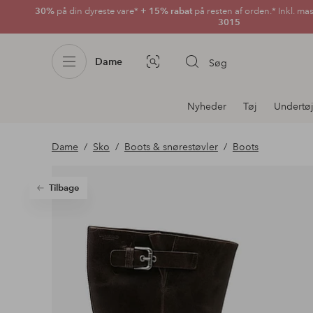
30%
på din dyreste vare*
+ 15% rabat
på resten af orden.* Inkl. ma
3015
Dame
Søg
Billedsøgning
Afdelningsnavigation
Nyheder
Tøj
Undertø
Dame
Sko
Boots & snørestøvler
Boots
Tilbage