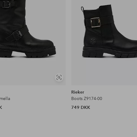
Se
lignende
Rieker
mella
Boots Z9174-00
K
749 DKK