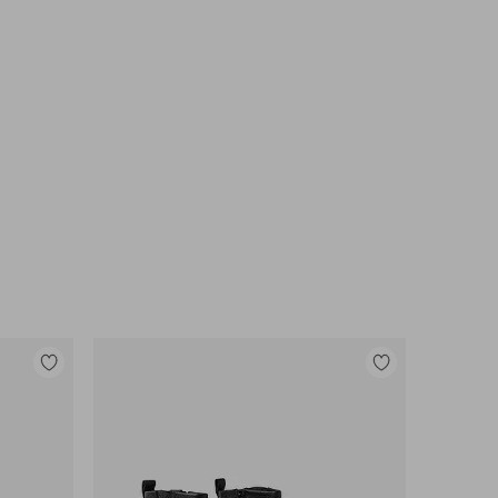
Tilføj
Tilføj
til
til
favoritter
favoritter