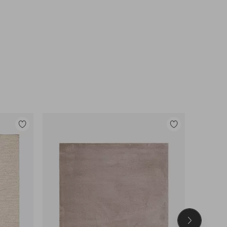
Tilføj
Tilføj
til
til
favoritter
favoritter
Næste