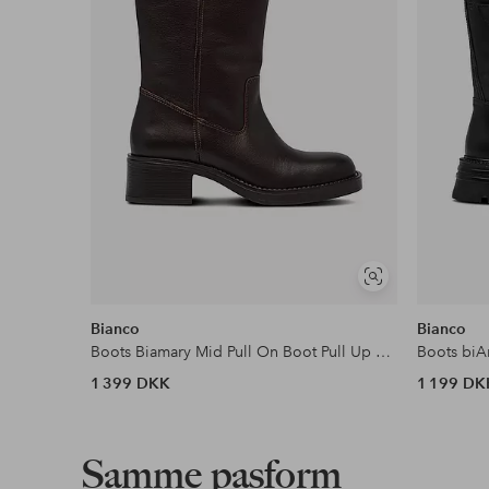
Se
lignende
Bianco
Bianco
Boots Biamary Mid Pull On Boot Pull Up Leather
Boots biA
1 399 DKK
1 199 DK
Samme pasform