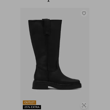
Tilføj
til
favoritter
OUTLET
Se
25% EXTRA