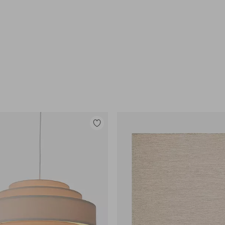
Tilføj
til
favoritter