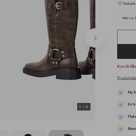
Rabatk
Køb nu, 
Næste
produkt
Kun få til
Produktde
Ny 
Fri f
1
/
6
Flek
Nem 