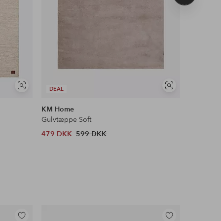
produkt
Se
Se
DEAL
DEAL
lignende
lignende
KM Home
Spinder 
Gulvtæppe Soft
Skostativ
479 DKK
599 DKK
1 306 D
Tilføj
Tilføj