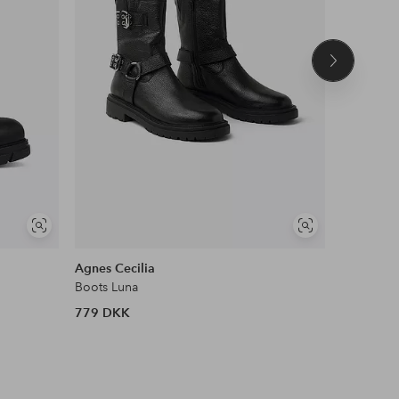
Næste
produkt
Se
Se
lignende
lignende
Agnes Cecilia
Rieker
Boots Luna
Boots
779 DKK
799 DKK