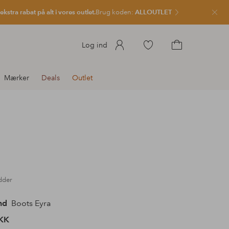
kstra rabat på alt i vores outlet.
Brug koden:
ALLOUTLET
Luk
Gå
Log ind
til
Gå
favoritmarkerede
til
Mærker
Deals
Outlet
produkter
indkøbskurven
dder
nd
Boots Eyra
KK